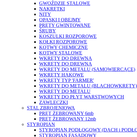
GWOŹDZIE STALOWE
NAKRĘTKI
NITY
OPASKI I OBEJMY
PRĘTY GWINTOWANE
ŚRUBY
KOSZULKI ROZPOROWE
KOŁKI ROZPOROWE
KOTWY CHEMICZNE
KOTWY STALOWE
WKRĘTY DO DREWNA
WKRĘTY DO DREWNA
WKRETY DO METALU (SAMOWIERCĄCE)
WKRĘTY HAKOWE
WKRĘTY TYP 'FARMER'
WKRĘTY DO METALU (BLACHOWKRĘTY)
WKRĘTY DO METALU
WKRĘTY DO PŁYT WARSTWOWYCH
ZAWLECZKI
STAL ZBROJENIOWA
PRĘT ŻEBROWANY 6mb
PRĘT ŻEBROWANY 12mb
STYROPIAN
STYROPIAN PODŁOGOWY (DACH i PODŁ
STYROPIAN FASADOWY