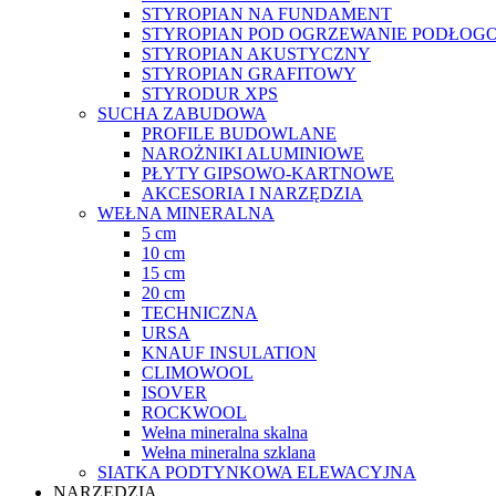
STYROPIAN NA FUNDAMENT
STYROPIAN POD OGRZEWANIE PODŁOGO
STYROPIAN AKUSTYCZNY
STYROPIAN GRAFITOWY
STYRODUR XPS
SUCHA ZABUDOWA
PROFILE BUDOWLANE
NAROŻNIKI ALUMINIOWE
PŁYTY GIPSOWO-KARTNOWE
AKCESORIA I NARZĘDZIA
WEŁNA MINERALNA
5 cm
10 cm
15 cm
20 cm
TECHNICZNA
URSA
KNAUF INSULATION
CLIMOWOOL
ISOVER
ROCKWOOL
Wełna mineralna skalna
Wełna mineralna szklana
SIATKA PODTYNKOWA ELEWACYJNA
NARZĘDZIA