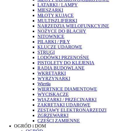
LATARKI / LAMPY
MIESZARKI
MŁOTY KUJĄCE
MULTISZLIFIERKI
NARZĘDZIA WIELOFUNKCYJNE
NOŻYCE DO BLACHY
NITOWNICE
PILARKI / PIŁY
KLUCZE UDAROWE
STRUGI
LODÓWKI PRZENOŚNE
PISTOLETY DO KLEJENIA
RADIA BUDOWLANE
WKRĘTARKI
WYRZYNARKI
Wiertła
WIERTNICE DIAMENTOWE
WYCISKACZE
WIĄZARKI / PRZECINARKI
ZAKRĘTAKI UDAROWE
ZESTAWY ELEKTRONARZĘDZI
ZGRZEWARKI
CZĘŚCI ZAMIENNE
OGRÓD i DOM