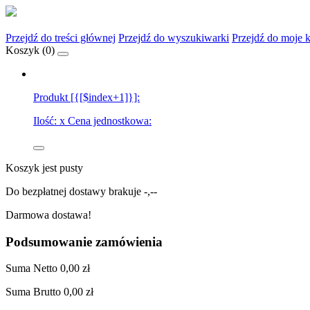
Przejdź do treści głównej
Przejdź do wyszukiwarki
Przejdź do moje 
Koszyk (
0
)
Produkt [{[$index+1]}]:
Ilość:
x
Cena jednostkowa:
Koszyk jest pusty
Do bezpłatnej dostawy brakuje
-,--
Darmowa dostawa!
Podsumowanie zamówienia
Suma
Netto
0,00 zł
Suma
Brutto
0,00 zł