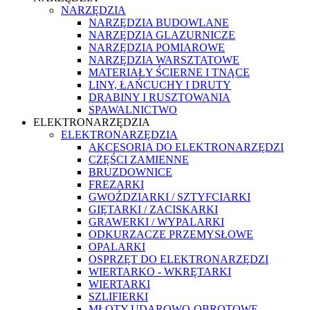
NARZĘDZIA
NARZĘDZIA BUDOWLANE
NARZĘDZIA GLAZURNICZE
NARZĘDZIA POMIAROWE
NARZĘDZIA WARSZTATOWE
MATERIAŁY ŚCIERNE I TNĄCE
LINY, ŁAŃCUCHY I DRUTY
DRABINY I RUSZTOWANIA
SPAWALNICTWO
ELEKTRONARZĘDZIA
ELEKTRONARZĘDZIA
AKCESORIA DO ELEKTRONARZĘDZI
CZĘŚCI ZAMIENNE
BRUZDOWNICE
FREZARKI
GWOŹDZIARKI / SZTYFCIARKI
GIĘTARKI / ZACISKARKI
GRAWERKI / WYPALARKI
ODKURZACZE PRZEMYSŁOWE
OPALARKI
OSPRZĘT DO ELEKTRONARZĘDZI
WIERTARKO - WKRĘTARKI
WIERTARKI
SZLIFIERKI
MŁOTY UDAROWO-OBROTOWE