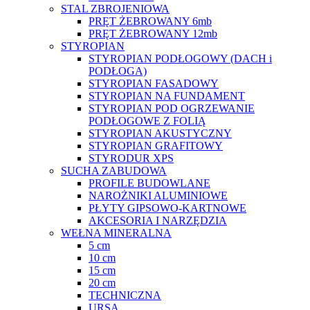
STAL ZBROJENIOWA
PRĘT ŻEBROWANY 6mb
PRĘT ŻEBROWANY 12mb
STYROPIAN
STYROPIAN PODŁOGOWY (DACH i
PODŁOGA)
STYROPIAN FASADOWY
STYROPIAN NA FUNDAMENT
STYROPIAN POD OGRZEWANIE
PODŁOGOWE Z FOLIĄ
STYROPIAN AKUSTYCZNY
STYROPIAN GRAFITOWY
STYRODUR XPS
SUCHA ZABUDOWA
PROFILE BUDOWLANE
NAROŻNIKI ALUMINIOWE
PŁYTY GIPSOWO-KARTNOWE
AKCESORIA I NARZĘDZIA
WEŁNA MINERALNA
5 cm
10 cm
15 cm
20 cm
TECHNICZNA
URSA