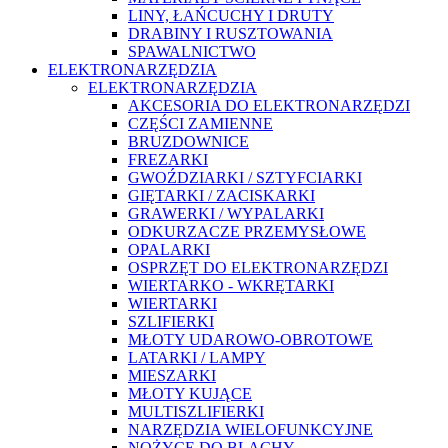
LINY, ŁAŃCUCHY I DRUTY
DRABINY I RUSZTOWANIA
SPAWALNICTWO
ELEKTRONARZĘDZIA
ELEKTRONARZĘDZIA
AKCESORIA DO ELEKTRONARZĘDZI
CZĘŚCI ZAMIENNE
BRUZDOWNICE
FREZARKI
GWOŹDZIARKI / SZTYFCIARKI
GIĘTARKI / ZACISKARKI
GRAWERKI / WYPALARKI
ODKURZACZE PRZEMYSŁOWE
OPALARKI
OSPRZĘT DO ELEKTRONARZĘDZI
WIERTARKO - WKRĘTARKI
WIERTARKI
SZLIFIERKI
MŁOTY UDAROWO-OBROTOWE
LATARKI / LAMPY
MIESZARKI
MŁOTY KUJĄCE
MULTISZLIFIERKI
NARZĘDZIA WIELOFUNKCYJNE
NOŻYCE DO BLACHY