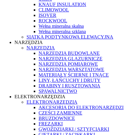
KNAUF INSULATION
CLIMOWOOL
ISOVER
ROCKWOOL
Wełna mineralna skalna
Wełna mineralna szklana
SIATKA PODTYNKOWA ELEWACYJNA
NARZĘDZIA
NARZĘDZIA
NARZĘDZIA BUDOWLANE
NARZĘDZIA GLAZURNICZE
NARZĘDZIA POMIAROWE
NARZĘDZIA WARSZTATOWE
MATERIAŁY ŚCIERNE I TNĄCE
LINY, ŁAŃCUCHY I DRUTY
DRABINY I RUSZTOWANIA
SPAWALNICTWO
ELEKTRONARZĘDZIA
ELEKTRONARZĘDZIA
AKCESORIA DO ELEKTRONARZĘDZI
CZĘŚCI ZAMIENNE
BRUZDOWNICE
FREZARKI
GWOŹDZIARKI / SZTYFCIARKI
GIĘTARKI / ZACISKARKI