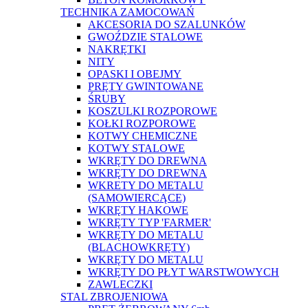
TECHNIKA ZAMOCOWAŃ
AKCESORIA DO SZALUNKÓW
GWOŹDZIE STALOWE
NAKRĘTKI
NITY
OPASKI I OBEJMY
PRĘTY GWINTOWANE
ŚRUBY
KOSZULKI ROZPOROWE
KOŁKI ROZPOROWE
KOTWY CHEMICZNE
KOTWY STALOWE
WKRĘTY DO DREWNA
WKRĘTY DO DREWNA
WKRETY DO METALU
(SAMOWIERCĄCE)
WKRĘTY HAKOWE
WKRĘTY TYP 'FARMER'
WKRĘTY DO METALU
(BLACHOWKRĘTY)
WKRĘTY DO METALU
WKRĘTY DO PŁYT WARSTWOWYCH
ZAWLECZKI
STAL ZBROJENIOWA