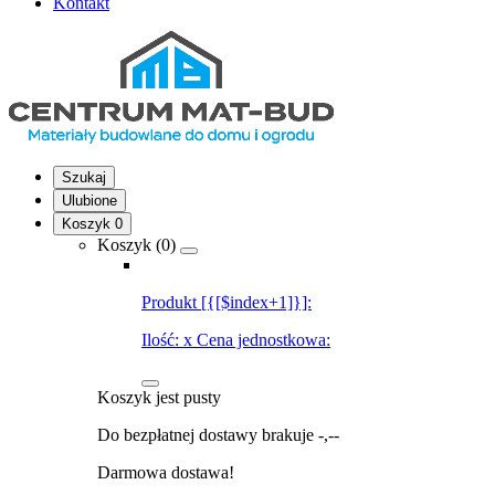
Kontakt
Szukaj
Ulubione
Koszyk
0
Koszyk (
0
)
Produkt [{[$index+1]}]:
Ilość:
x
Cena jednostkowa:
Koszyk jest pusty
Do bezpłatnej dostawy brakuje
-,--
Darmowa dostawa!