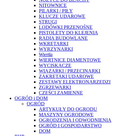
NITOWNICE
PILARKI / PIŁY
KLUCZE UDAROWE
STRUGI
LODÓWKI PRZENOŚNE
PISTOLETY DO KLEJENIA
RADIA BUDOWLANE
WKRĘTARKI
WYRZYNARKI
Wiertła
WIERTNICE DIAMENTOWE
WYCISKACZE
WIĄZARKI / PRZECINARKI
ZAKRĘTAKI UDAROWE
ZESTAWY ELEKTRONARZĘDZI
ZGRZEWARKI
CZĘŚCI ZAMIENNE
OGRÓD i DOM
OGRÓD
ARTYKUŁY DO OGRODU
MASZYNY OGRODOWE
OGRODZENIA I ODWODNIENIA
OGRÓD I GOSPODARSTWO
DOM