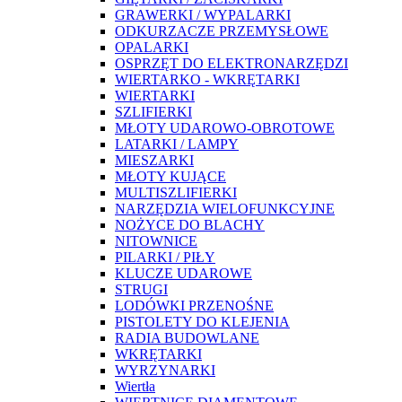
GRAWERKI / WYPALARKI
ODKURZACZE PRZEMYSŁOWE
OPALARKI
OSPRZĘT DO ELEKTRONARZĘDZI
WIERTARKO - WKRĘTARKI
WIERTARKI
SZLIFIERKI
MŁOTY UDAROWO-OBROTOWE
LATARKI / LAMPY
MIESZARKI
MŁOTY KUJĄCE
MULTISZLIFIERKI
NARZĘDZIA WIELOFUNKCYJNE
NOŻYCE DO BLACHY
NITOWNICE
PILARKI / PIŁY
KLUCZE UDAROWE
STRUGI
LODÓWKI PRZENOŚNE
PISTOLETY DO KLEJENIA
RADIA BUDOWLANE
WKRĘTARKI
WYRZYNARKI
Wiertła