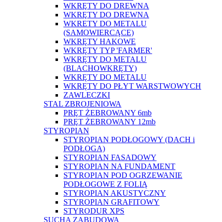
WKRĘTY DO DREWNA
WKRĘTY DO DREWNA
WKRETY DO METALU
(SAMOWIERCĄCE)
WKRĘTY HAKOWE
WKRĘTY TYP 'FARMER'
WKRĘTY DO METALU
(BLACHOWKRĘTY)
WKRĘTY DO METALU
WKRĘTY DO PŁYT WARSTWOWYCH
ZAWLECZKI
STAL ZBROJENIOWA
PRĘT ŻEBROWANY 6mb
PRĘT ŻEBROWANY 12mb
STYROPIAN
STYROPIAN PODŁOGOWY (DACH i
PODŁOGA)
STYROPIAN FASADOWY
STYROPIAN NA FUNDAMENT
STYROPIAN POD OGRZEWANIE
PODŁOGOWE Z FOLIĄ
STYROPIAN AKUSTYCZNY
STYROPIAN GRAFITOWY
STYRODUR XPS
SUCHA ZABUDOWA