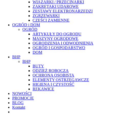
WIĄZARKI / PRZECINARKI
ZAKRĘTAKI UDAROWE
ZESTAWY ELEKTRONARZĘDZI
ZGRZEWARKI
CZĘŚCI ZAMIENNE
OGRÓD i DOM
OGRÓD
ARTYKUŁY DO OGRODU
MASZYNY OGRODOWE
OGRODZENIA I ODWODNIENIA
OGRÓD I GOSPODARSTWO
DOM
BHP
BHP
BUTY
ODZIEŻ ROBOCZA
OCHRONA OSOBISTA
ELEMENTY OSTRZEGAWCZE
HIGIENA I CZYSTOŚĆ
RĘKAWICE
NOWOŚCI
PROMOCJE
BLOG
Kontakt