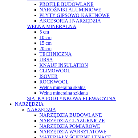
PROFILE BUDOWLANE
NAROŻNIKI ALUMINIOWE
PŁYTY GIPSOWO-KARTNOWE
AKCESORIA I NARZĘDZIA
WEŁNA MINERALNA
5 cm
10 cm
15 cm
20 cm
TECHNICZNA
URSA
KNAUF INSULATION
CLIMOWOOL
ISOVER
ROCKWOOL
Wełna mineralna skalna
Wełna mineralna szklana
SIATKA PODTYNKOWA ELEWACYJNA
NARZĘDZIA
NARZĘDZIA
NARZĘDZIA BUDOWLANE
NARZĘDZIA GLAZURNICZE
NARZĘDZIA POMIAROWE
NARZĘDZIA WARSZTATOWE
MATERIAŁY ŚCIERNE I TNĄCE