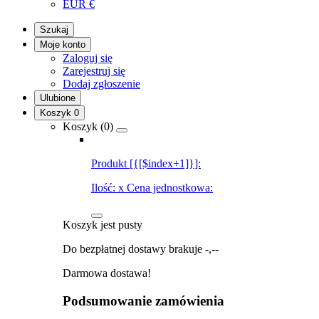
EUR
€
Szukaj
Moje konto
Zaloguj się
Zarejestruj się
Dodaj zgłoszenie
Ulubione
Koszyk
0
Koszyk (
0
)
Produkt [{[$index+1]}]:
Ilość:
x
Cena jednostkowa:
Koszyk jest pusty
Do bezpłatnej dostawy brakuje
-,--
Darmowa dostawa!
Podsumowanie zamówienia