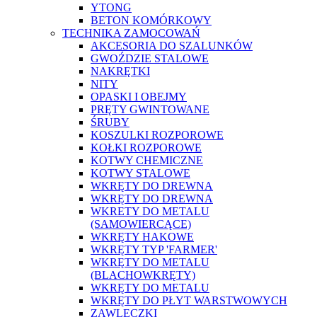
YTONG
BETON KOMÓRKOWY
TECHNIKA ZAMOCOWAŃ
AKCESORIA DO SZALUNKÓW
GWOŹDZIE STALOWE
NAKRĘTKI
NITY
OPASKI I OBEJMY
PRĘTY GWINTOWANE
ŚRUBY
KOSZULKI ROZPOROWE
KOŁKI ROZPOROWE
KOTWY CHEMICZNE
KOTWY STALOWE
WKRĘTY DO DREWNA
WKRĘTY DO DREWNA
WKRETY DO METALU
(SAMOWIERCĄCE)
WKRĘTY HAKOWE
WKRĘTY TYP 'FARMER'
WKRĘTY DO METALU
(BLACHOWKRĘTY)
WKRĘTY DO METALU
WKRĘTY DO PŁYT WARSTWOWYCH
ZAWLECZKI