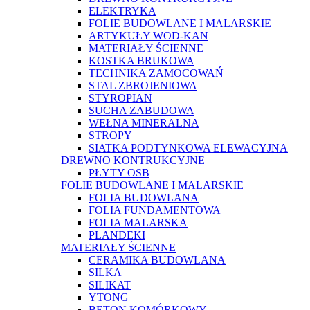
ELEKTRYKA
FOLIE BUDOWLANE I MALARSKIE
ARTYKUŁY WOD-KAN
MATERIAŁY ŚCIENNE
KOSTKA BRUKOWA
TECHNIKA ZAMOCOWAŃ
STAL ZBROJENIOWA
STYROPIAN
SUCHA ZABUDOWA
WEŁNA MINERALNA
STROPY
SIATKA PODTYNKOWA ELEWACYJNA
DREWNO KONTRUKCYJNE
PŁYTY OSB
FOLIE BUDOWLANE I MALARSKIE
FOLIA BUDOWLANA
FOLIA FUNDAMENTOWA
FOLIA MALARSKA
PLANDEKI
MATERIAŁY ŚCIENNE
CERAMIKA BUDOWLANA
SILKA
SILIKAT
YTONG
BETON KOMÓRKOWY