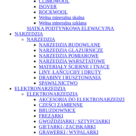
CLIMOWOOL
ISOVER
ROCKWOOL
Wełna mineralna skalna
Wełna mineralna szklana
SIATKA PODTYNKOWA ELEWACYJNA
NARZĘDZIA
NARZĘDZIA
NARZĘDZIA BUDOWLANE
NARZĘDZIA GLAZURNICZE
NARZĘDZIA POMIAROWE
NARZĘDZIA WARSZTATOWE
MATERIAŁY ŚCIERNE I TNĄCE
LINY, ŁAŃCUCHY I DRUTY
DRABINY I RUSZTOWANIA
SPAWALNICTWO
ELEKTRONARZĘDZIA
ELEKTRONARZĘDZIA
AKCESORIA DO ELEKTRONARZĘDZI
CZĘŚCI ZAMIENNE
BRUZDOWNICE
FREZARKI
GWOŹDZIARKI / SZTYFCIARKI
GIĘTARKI / ZACISKARKI
GRAWERKI / WYPALARKI