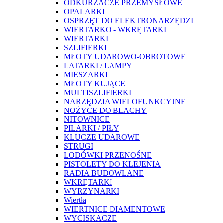
ODKURZACZE PRZEMYSŁOWE
OPALARKI
OSPRZĘT DO ELEKTRONARZĘDZI
WIERTARKO - WKRĘTARKI
WIERTARKI
SZLIFIERKI
MŁOTY UDAROWO-OBROTOWE
LATARKI / LAMPY
MIESZARKI
MŁOTY KUJĄCE
MULTISZLIFIERKI
NARZĘDZIA WIELOFUNKCYJNE
NOŻYCE DO BLACHY
NITOWNICE
PILARKI / PIŁY
KLUCZE UDAROWE
STRUGI
LODÓWKI PRZENOŚNE
PISTOLETY DO KLEJENIA
RADIA BUDOWLANE
WKRĘTARKI
WYRZYNARKI
Wiertła
WIERTNICE DIAMENTOWE
WYCISKACZE