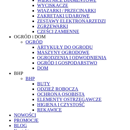
WIERTNICE DIAMENTOWE
WYCISKACZE
WIĄZARKI / PRZECINARKI
ZAKRĘTAKI UDAROWE
ZESTAWY ELEKTRONARZĘDZI
ZGRZEWARKI
CZĘŚCI ZAMIENNE
OGRÓD i DOM
OGRÓD
ARTYKUŁY DO OGRODU
MASZYNY OGRODOWE
OGRODZENIA I ODWODNIENIA
OGRÓD I GOSPODARSTWO
DOM
BHP
BHP
BUTY
ODZIEŻ ROBOCZA
OCHRONA OSOBISTA
ELEMENTY OSTRZEGAWCZE
HIGIENA I CZYSTOŚĆ
RĘKAWICE
NOWOŚCI
PROMOCJE
BLOG