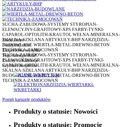
SUCHA-ZABUDOWA-SYSTEMY
STYROPIAN-
ELEWACYJNY-GRAFITOWY-XPS
FARBY-TYNKI-
CAPAROL-OPTOLITH-KRAUTOL
WEŁNA-MINERALNA-
SKALNA-SZKLANA
ARTYKUŁY-BHP
NARZĘDZIA-
Załóż konto
BUDOWLANE
WIERTŁA-METAL-DREWNO-BETON
I otrzymaj rabat
TECHNIKA-ZAMOCOWAŃ
Ekspresowa wysyłka
SUCHA-ZABUDOWA-SYSTEMY
STYROPIAN-
Tego samego dnia!
ELEWACYJNY-GRAFITOWY-XPS
FARBY-TYNKI-
Zwroty i reklamacje
CAPAROL-OPTOLITH-KRAUTOL
WEŁNA-MINERALNA-
Szybko i bezpłatnie
SKALNA-SZKLANA
ARTYKUŁY-BHP
NARZĘDZIA-
BUDOWLANE
WIERTŁA-METAL-DREWNO-BETON
TECHNIKA-ZAMOCOWAŃ
Pomiń karuzelę produktów
Produkty o statusie:
Nowości
Produkty o statusie:
Promocje