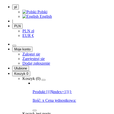
pl
Polski
English
|
PLN
PLN
zł
EUR
€
Moje konto
Zaloguj się
Zarejestruj się
Dodaj zgłoszenie
Ulubione
Koszyk
0
Koszyk (
0
)
Produkt [{[$index+1]}]:
Ilość:
x
Cena jednostkowa:
Koszyk jest pusty