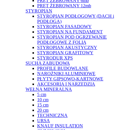
PRĘT ŻEBROWANY 6mb
PRĘT ŻEBROWANY 12mb
STYROPIAN
STYROPIAN PODŁOGOWY (DACH i
PODŁOGA)
STYROPIAN FASADOWY
STYROPIAN NA FUNDAMENT
STYROPIAN POD OGRZEWANIE
PODŁOGOWE Z FOLIĄ
STYROPIAN AKUSTYCZNY
STYROPIAN GRAFITOWY
STYRODUR XPS
SUCHA ZABUDOWA
PROFILE BUDOWLANE
NAROŻNIKI ALUMINIOWE
PŁYTY GIPSOWO-KARTNOWE
AKCESORIA I NARZĘDZIA
WEŁNA MINERALNA
5 cm
10 cm
15 cm
20 cm
TECHNICZNA
URSA
KNAUF INSULATION