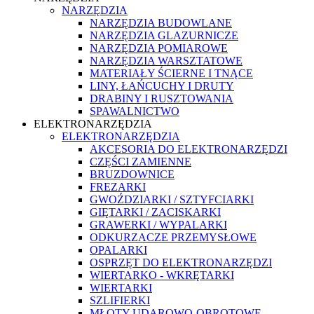
NARZĘDZIA
NARZĘDZIA BUDOWLANE
NARZĘDZIA GLAZURNICZE
NARZĘDZIA POMIAROWE
NARZĘDZIA WARSZTATOWE
MATERIAŁY ŚCIERNE I TNĄCE
LINY, ŁAŃCUCHY I DRUTY
DRABINY I RUSZTOWANIA
SPAWALNICTWO
ELEKTRONARZĘDZIA
ELEKTRONARZĘDZIA
AKCESORIA DO ELEKTRONARZĘDZI
CZĘŚCI ZAMIENNE
BRUZDOWNICE
FREZARKI
GWOŹDZIARKI / SZTYFCIARKI
GIĘTARKI / ZACISKARKI
GRAWERKI / WYPALARKI
ODKURZACZE PRZEMYSŁOWE
OPALARKI
OSPRZĘT DO ELEKTRONARZĘDZI
WIERTARKO - WKRĘTARKI
WIERTARKI
SZLIFIERKI
MŁOTY UDAROWO-OBROTOWE