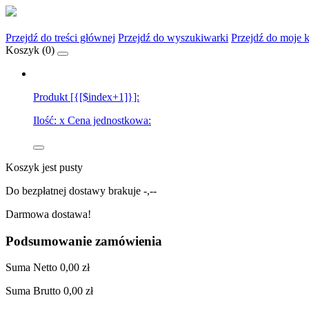
Przejdź do treści głównej
Przejdź do wyszukiwarki
Przejdź do moje 
Koszyk (
0
)
Produkt [{[$index+1]}]:
Ilość:
x
Cena jednostkowa:
Koszyk jest pusty
Do bezpłatnej dostawy brakuje
-,--
Darmowa dostawa!
Podsumowanie zamówienia
Suma
Netto
0,00 zł
Suma
Brutto
0,00 zł