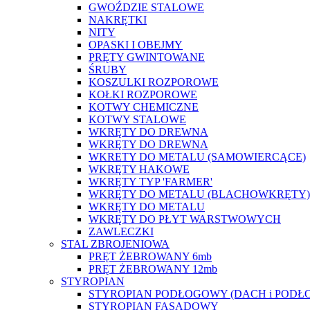
GWOŹDZIE STALOWE
NAKRĘTKI
NITY
OPASKI I OBEJMY
PRĘTY GWINTOWANE
ŚRUBY
KOSZULKI ROZPOROWE
KOŁKI ROZPOROWE
KOTWY CHEMICZNE
KOTWY STALOWE
WKRĘTY DO DREWNA
WKRĘTY DO DREWNA
WKRETY DO METALU (SAMOWIERCĄCE)
WKRĘTY HAKOWE
WKRĘTY TYP 'FARMER'
WKRĘTY DO METALU (BLACHOWKRĘTY)
WKRĘTY DO METALU
WKRĘTY DO PŁYT WARSTWOWYCH
ZAWLECZKI
STAL ZBROJENIOWA
PRĘT ŻEBROWANY 6mb
PRĘT ŻEBROWANY 12mb
STYROPIAN
STYROPIAN PODŁOGOWY (DACH i PODŁ
STYROPIAN FASADOWY