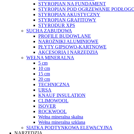
STYROPIAN NA FUNDAMENT
STYROPIAN POD OGRZEWANIE PODŁOGO
STYROPIAN AKUSTYCZNY
STYROPIAN GRAFITOWY
STYRODUR XPS
SUCHA ZABUDOWA
PROFILE BUDOWLANE
NAROŻNIKI ALUMINIOWE
PŁYTY GIPSOWO-KARTNOWE
AKCESORIA I NARZĘDZIA
WEŁNA MINERALNA
5 cm
10 cm
15 cm
20 cm
TECHNICZNA
URSA
KNAUF INSULATION
CLIMOWOOL
ISOVER
ROCKWOOL
Wełna mineralna skalna
Wełna mineralna szklana
SIATKA PODTYNKOWA ELEWACYJNA
NARZĘDZIA