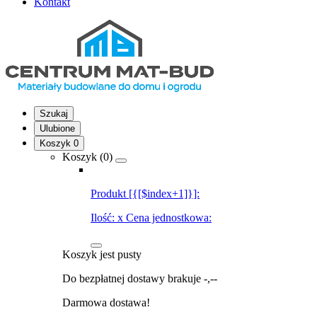
Kontakt
Szukaj
Ulubione
Koszyk
0
Koszyk (
0
)
Produkt [{[$index+1]}]:
Ilość:
x
Cena jednostkowa:
Koszyk jest pusty
Do bezpłatnej dostawy brakuje
-,--
Darmowa dostawa!