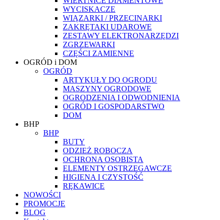
WIERTNICE DIAMENTOWE
WYCISKACZE
WIĄZARKI / PRZECINARKI
ZAKRĘTAKI UDAROWE
ZESTAWY ELEKTRONARZĘDZI
ZGRZEWARKI
CZĘŚCI ZAMIENNE
OGRÓD i DOM
OGRÓD
ARTYKUŁY DO OGRODU
MASZYNY OGRODOWE
OGRODZENIA I ODWODNIENIA
OGRÓD I GOSPODARSTWO
DOM
BHP
BHP
BUTY
ODZIEŻ ROBOCZA
OCHRONA OSOBISTA
ELEMENTY OSTRZEGAWCZE
HIGIENA I CZYSTOŚĆ
RĘKAWICE
NOWOŚCI
PROMOCJE
BLOG