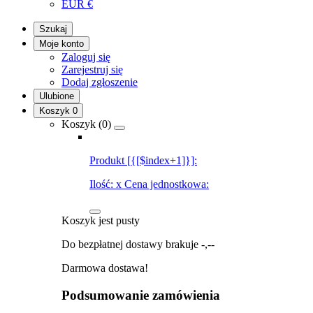
EUR
€
Szukaj
Moje konto
Zaloguj się
Zarejestruj się
Dodaj zgłoszenie
Ulubione
Koszyk
0
Koszyk (
0
)
Produkt [{[$index+1]}]:
Ilość:
x
Cena jednostkowa:
Koszyk jest pusty
Do bezpłatnej dostawy brakuje
-,--
Darmowa dostawa!
Podsumowanie zamówienia