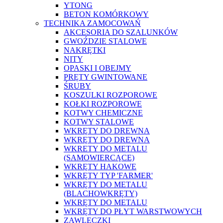
YTONG
BETON KOMÓRKOWY
TECHNIKA ZAMOCOWAŃ
AKCESORIA DO SZALUNKÓW
GWOŹDZIE STALOWE
NAKRĘTKI
NITY
OPASKI I OBEJMY
PRĘTY GWINTOWANE
ŚRUBY
KOSZULKI ROZPOROWE
KOŁKI ROZPOROWE
KOTWY CHEMICZNE
KOTWY STALOWE
WKRĘTY DO DREWNA
WKRĘTY DO DREWNA
WKRETY DO METALU
(SAMOWIERCĄCE)
WKRĘTY HAKOWE
WKRĘTY TYP 'FARMER'
WKRĘTY DO METALU
(BLACHOWKRĘTY)
WKRĘTY DO METALU
WKRĘTY DO PŁYT WARSTWOWYCH
ZAWLECZKI