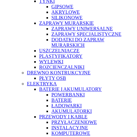
TYNKI
GIPSOWE
AKRYLOWE
SILIKONOWE
ZAPRAWY MURARSKIE
ZAPRAWY UNIWERSALNE
ZAPRAWY SPECJALISTYCZNE
DODATKI DO ZAPRAW
MURARSKICH
USZCZELNIACZE
PLASTYFIKATORY
WYLEWKI
ROZCIENCZALNIKI
DREWNO KONTRUKCYJNE
PŁYTY OSB
ELEKTRYKA
BATERIE I AKUMULATORY
POWERBANKI
BATERIE
ŁADOWARKI
AKUMULATORKI
PRZEWODY I KABLE
PRZYŁĄCZENIOWE
INSTALACYJNE
KOMPUTEROWE