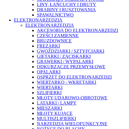
LINY, ŁAŃCUCHY I DRUTY
DRABINY I RUSZTOWANIA
SPAWALNICTWO
ELEKTRONARZĘDZIA
ELEKTRONARZĘDZIA
AKCESORIA DO ELEKTRONARZĘDZI
CZĘŚCI ZAMIENNE
BRUZDOWNICE
FREZARKI
GWOŹDZIARKI / SZTYFCIARKI
GIĘTARKI / ZACISKARKI
GRAWERKI / WYPALARKI
ODKURZACZE PRZEMYSŁOWE
OPALARKI
OSPRZĘT DO ELEKTRONARZĘDZI
WIERTARKO - WKRĘTARKI
WIERTARKI
SZLIFIERKI
MŁOTY UDAROWO-OBROTOWE
LATARKI / LAMPY
MIESZARKI
MŁOTY KUJĄCE
MULTISZLIFIERKI
NARZĘDZIA WIELOFUNKCYJNE
NOŻYCE DO BLACHY