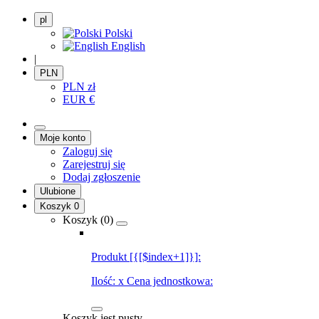
pl
Polski
English
|
PLN
PLN
zł
EUR
€
Moje konto
Zaloguj się
Zarejestruj się
Dodaj zgłoszenie
Ulubione
Koszyk
0
Koszyk (
0
)
Produkt [{[$index+1]}]:
Ilość:
x
Cena jednostkowa:
Koszyk jest pusty