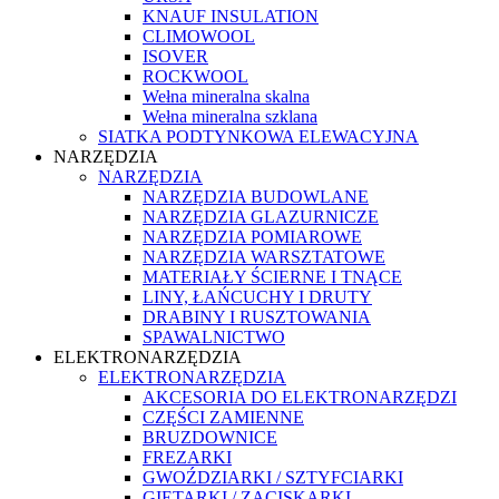
KNAUF INSULATION
CLIMOWOOL
ISOVER
ROCKWOOL
Wełna mineralna skalna
Wełna mineralna szklana
SIATKA PODTYNKOWA ELEWACYJNA
NARZĘDZIA
NARZĘDZIA
NARZĘDZIA BUDOWLANE
NARZĘDZIA GLAZURNICZE
NARZĘDZIA POMIAROWE
NARZĘDZIA WARSZTATOWE
MATERIAŁY ŚCIERNE I TNĄCE
LINY, ŁAŃCUCHY I DRUTY
DRABINY I RUSZTOWANIA
SPAWALNICTWO
ELEKTRONARZĘDZIA
ELEKTRONARZĘDZIA
AKCESORIA DO ELEKTRONARZĘDZI
CZĘŚCI ZAMIENNE
BRUZDOWNICE
FREZARKI
GWOŹDZIARKI / SZTYFCIARKI
GIĘTARKI / ZACISKARKI