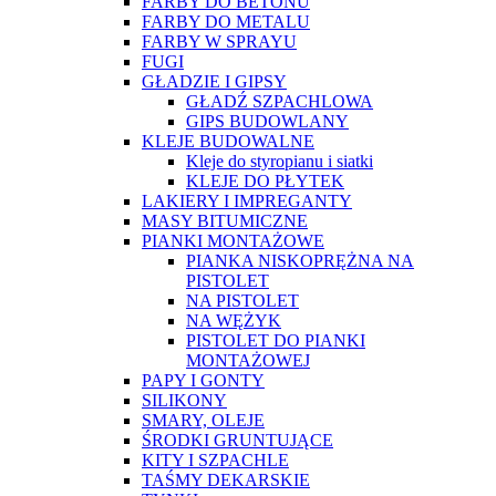
FARBY DO BETONU
FARBY DO METALU
FARBY W SPRAYU
FUGI
GŁADZIE I GIPSY
GŁADŹ SZPACHLOWA
GIPS BUDOWLANY
KLEJE BUDOWALNE
Kleje do styropianu i siatki
KLEJE DO PŁYTEK
LAKIERY I IMPREGANTY
MASY BITUMICZNE
PIANKI MONTAŻOWE
PIANKA NISKOPRĘŻNA NA
PISTOLET
NA PISTOLET
NA WĘŻYK
PISTOLET DO PIANKI
MONTAŻOWEJ
PAPY I GONTY
SILIKONY
SMARY, OLEJE
ŚRODKI GRUNTUJĄCE
KITY I SZPACHLE
TAŚMY DEKARSKIE