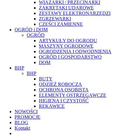
WIĄZARKI / PRZECINARKI
ZAKRĘTAKI UDAROWE
ZESTAWY ELEKTRONARZĘDZI
ZGRZEWARKI
CZĘŚCI ZAMIENNE
OGRÓD i DOM
OGRÓD
ARTYKUŁY DO OGRODU
MASZYNY OGRODOWE
OGRODZENIA I ODWODNIENIA
OGRÓD I GOSPODARSTWO
DOM
BHP
BHP
BUTY
ODZIEŻ ROBOCZA
OCHRONA OSOBISTA
ELEMENTY OSTRZEGAWCZE
HIGIENA I CZYSTOŚĆ
RĘKAWICE
NOWOŚCI
PROMOCJE
BLOG
Kontakt