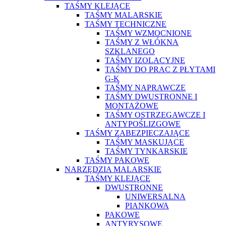
TAŚMY KLEJĄCE
TAŚMY MALARSKIE
TAŚMY TECHNICZNE
TAŚMY WZMOCNIONE
TAŚMY Z WŁÓKNA
SZKLANEGO
TAŚMY IZOLACYJNE
TAŚMY DO PRAC Z PŁYTAMI
G-K
TAŚMY NAPRAWCZE
TAŚMY DWUSTRONNE I
MONTAŻOWE
TAŚMY OSTRZEGAWCZE I
ANTYPOŚLIZGOWE
TAŚMY ZABEZPIECZAJĄCE
TAŚMY MASKUJĄCE
TAŚMY TYNKARSKIE
TAŚMY PAKOWE
NARZĘDZIA MALARSKIE
TAŚMY KLEJĄCE
DWUSTRONNE
UNIWERSALNA
PIANKOWA
PAKOWE
ANTYRYSOWE