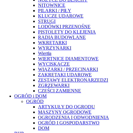
NITOWNICE
PILARKI / PIŁY
KLUCZE UDAROWE
STRUGI
LODÓWKI PRZENOŚNE
PISTOLETY DO KLEJENIA
RADIA BUDOWLANE
WKRĘTARKI
WYRZYNARKI
Wiertła
WIERTNICE DIAMENTOWE
WYCISKACZE
WIĄZARKI / PRZECINARKI
ZAKRĘTAKI UDAROWE
ZESTAWY ELEKTRONARZĘDZI
ZGRZEWARKI
CZĘŚCI ZAMIENNE
OGRÓD i DOM
OGRÓD
ARTYKUŁY DO OGRODU
MASZYNY OGRODOWE
OGRODZENIA I ODWODNIENIA
OGRÓD I GOSPODARSTWO
DOM