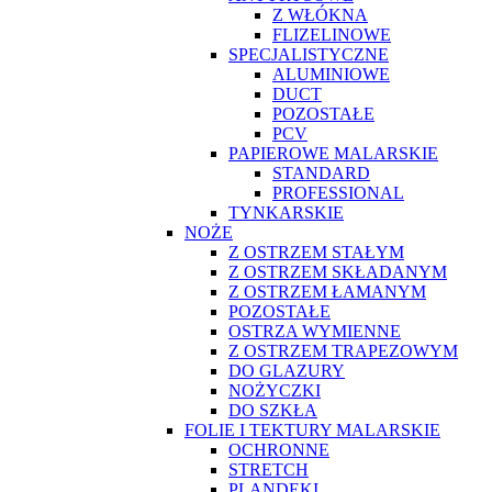
Z WŁÓKNA
FLIZELINOWE
SPECJALISTYCZNE
ALUMINIOWE
DUCT
POZOSTAŁE
PCV
PAPIEROWE MALARSKIE
STANDARD
PROFESSIONAL
TYNKARSKIE
NOŻE
Z OSTRZEM STAŁYM
Z OSTRZEM SKŁADANYM
Z OSTRZEM ŁAMANYM
POZOSTAŁE
OSTRZA WYMIENNE
Z OSTRZEM TRAPEZOWYM
DO GLAZURY
NOŻYCZKI
DO SZKŁA
FOLIE I TEKTURY MALARSKIE
OCHRONNE
STRETCH
PLANDEKI