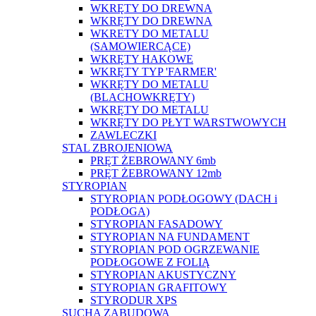
WKRĘTY DO DREWNA
WKRĘTY DO DREWNA
WKRETY DO METALU
(SAMOWIERCĄCE)
WKRĘTY HAKOWE
WKRĘTY TYP 'FARMER'
WKRĘTY DO METALU
(BLACHOWKRĘTY)
WKRĘTY DO METALU
WKRĘTY DO PŁYT WARSTWOWYCH
ZAWLECZKI
STAL ZBROJENIOWA
PRĘT ŻEBROWANY 6mb
PRĘT ŻEBROWANY 12mb
STYROPIAN
STYROPIAN PODŁOGOWY (DACH i
PODŁOGA)
STYROPIAN FASADOWY
STYROPIAN NA FUNDAMENT
STYROPIAN POD OGRZEWANIE
PODŁOGOWE Z FOLIĄ
STYROPIAN AKUSTYCZNY
STYROPIAN GRAFITOWY
STYRODUR XPS
SUCHA ZABUDOWA