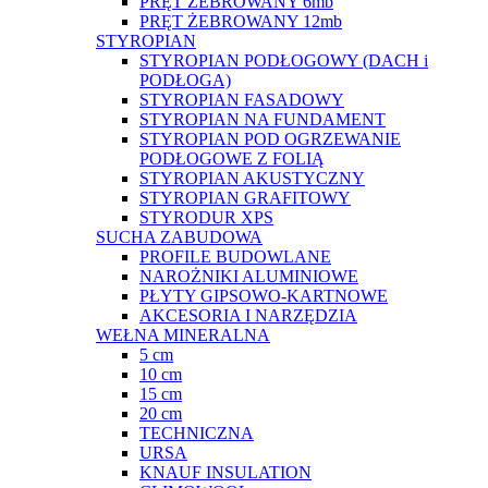
PRĘT ŻEBROWANY 6mb
PRĘT ŻEBROWANY 12mb
STYROPIAN
STYROPIAN PODŁOGOWY (DACH i
PODŁOGA)
STYROPIAN FASADOWY
STYROPIAN NA FUNDAMENT
STYROPIAN POD OGRZEWANIE
PODŁOGOWE Z FOLIĄ
STYROPIAN AKUSTYCZNY
STYROPIAN GRAFITOWY
STYRODUR XPS
SUCHA ZABUDOWA
PROFILE BUDOWLANE
NAROŻNIKI ALUMINIOWE
PŁYTY GIPSOWO-KARTNOWE
AKCESORIA I NARZĘDZIA
WEŁNA MINERALNA
5 cm
10 cm
15 cm
20 cm
TECHNICZNA
URSA
KNAUF INSULATION