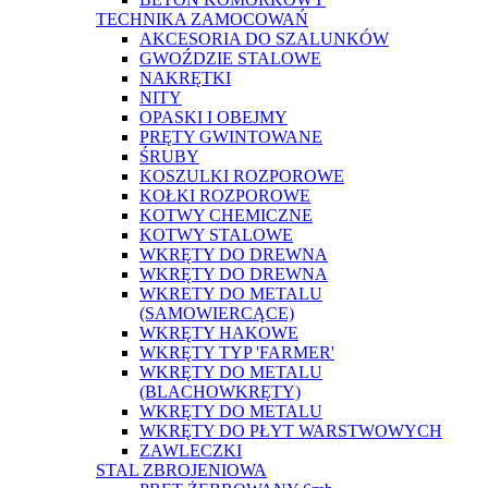
TECHNIKA ZAMOCOWAŃ
AKCESORIA DO SZALUNKÓW
GWOŹDZIE STALOWE
NAKRĘTKI
NITY
OPASKI I OBEJMY
PRĘTY GWINTOWANE
ŚRUBY
KOSZULKI ROZPOROWE
KOŁKI ROZPOROWE
KOTWY CHEMICZNE
KOTWY STALOWE
WKRĘTY DO DREWNA
WKRĘTY DO DREWNA
WKRETY DO METALU
(SAMOWIERCĄCE)
WKRĘTY HAKOWE
WKRĘTY TYP 'FARMER'
WKRĘTY DO METALU
(BLACHOWKRĘTY)
WKRĘTY DO METALU
WKRĘTY DO PŁYT WARSTWOWYCH
ZAWLECZKI
STAL ZBROJENIOWA