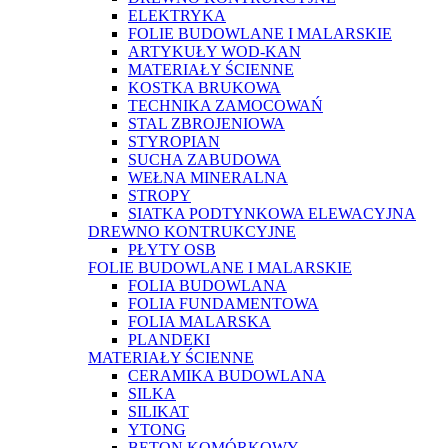
ELEKTRYKA
FOLIE BUDOWLANE I MALARSKIE
ARTYKUŁY WOD-KAN
MATERIAŁY ŚCIENNE
KOSTKA BRUKOWA
TECHNIKA ZAMOCOWAŃ
STAL ZBROJENIOWA
STYROPIAN
SUCHA ZABUDOWA
WEŁNA MINERALNA
STROPY
SIATKA PODTYNKOWA ELEWACYJNA
DREWNO KONTRUKCYJNE
PŁYTY OSB
FOLIE BUDOWLANE I MALARSKIE
FOLIA BUDOWLANA
FOLIA FUNDAMENTOWA
FOLIA MALARSKA
PLANDEKI
MATERIAŁY ŚCIENNE
CERAMIKA BUDOWLANA
SILKA
SILIKAT
YTONG
BETON KOMÓRKOWY