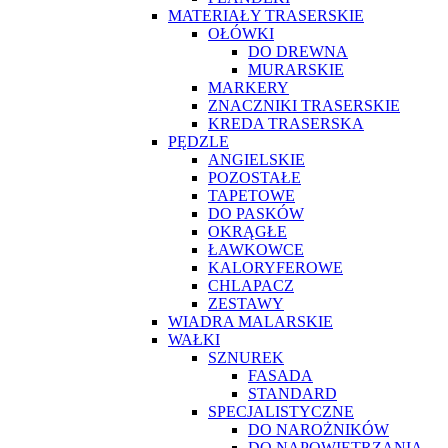
MATERIAŁY TRASERSKIE
OŁÓWKI
DO DREWNA
MURARSKIE
MARKERY
ZNACZNIKI TRASERSKIE
KREDA TRASERSKA
PĘDZLE
ANGIELSKIE
POZOSTAŁE
TAPETOWE
DO PASKÓW
OKRĄGŁE
ŁAWKOWCE
KALORYFEROWE
CHLAPACZ
ZESTAWY
WIADRA MALARSKIE
WAŁKI
SZNUREK
FASADA
STANDARD
SPECJALISTYCZNE
DO NAROŻNIKÓW
DO NAPOWIETRZANIA