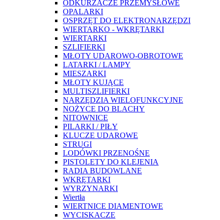
ODKURZACZE PRZEMYSŁOWE
OPALARKI
OSPRZĘT DO ELEKTRONARZĘDZI
WIERTARKO - WKRĘTARKI
WIERTARKI
SZLIFIERKI
MŁOTY UDAROWO-OBROTOWE
LATARKI / LAMPY
MIESZARKI
MŁOTY KUJĄCE
MULTISZLIFIERKI
NARZĘDZIA WIELOFUNKCYJNE
NOŻYCE DO BLACHY
NITOWNICE
PILARKI / PIŁY
KLUCZE UDAROWE
STRUGI
LODÓWKI PRZENOŚNE
PISTOLETY DO KLEJENIA
RADIA BUDOWLANE
WKRĘTARKI
WYRZYNARKI
Wiertła
WIERTNICE DIAMENTOWE
WYCISKACZE