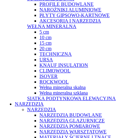
PROFILE BUDOWLANE
NAROŻNIKI ALUMINIOWE
PŁYTY GIPSOWO-KARTNOWE
AKCESORIA I NARZĘDZIA
WEŁNA MINERALNA
5 cm
10 cm
15 cm
20 cm
TECHNICZNA
URSA
KNAUF INSULATION
CLIMOWOOL
ISOVER
ROCKWOOL
Wełna mineralna skalna
Wełna mineralna szklana
SIATKA PODTYNKOWA ELEWACYJNA
NARZĘDZIA
NARZĘDZIA
NARZĘDZIA BUDOWLANE
NARZĘDZIA GLAZURNICZE
NARZĘDZIA POMIAROWE
NARZĘDZIA WARSZTATOWE
MATERIAŁY ŚCIERNE I TNĄCE