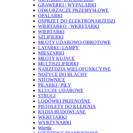
GRAWERKI / WYPALARKI
ODKURZACZE PRZEMYSŁOWE
OPALARKI
OSPRZĘT DO ELEKTRONARZĘDZI
WIERTARKO - WKRĘTARKI
WIERTARKI
SZLIFIERKI
MŁOTY UDAROWO-OBROTOWE
LATARKI / LAMPY
MIESZARKI
MŁOTY KUJĄCE
MULTISZLIFIERKI
NARZĘDZIA WIELOFUNKCYJNE
NOŻYCE DO BLACHY
NITOWNICE
PILARKI / PIŁY
KLUCZE UDAROWE
STRUGI
LODÓWKI PRZENOŚNE
PISTOLETY DO KLEJENIA
RADIA BUDOWLANE
WKRĘTARKI
WYRZYNARKI
Wiertła