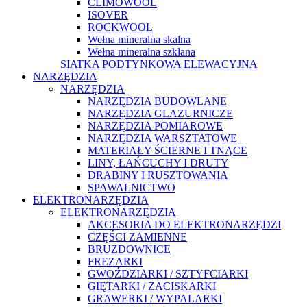
CLIMOWOOL
ISOVER
ROCKWOOL
Wełna mineralna skalna
Wełna mineralna szklana
SIATKA PODTYNKOWA ELEWACYJNA
NARZĘDZIA
NARZĘDZIA
NARZĘDZIA BUDOWLANE
NARZĘDZIA GLAZURNICZE
NARZĘDZIA POMIAROWE
NARZĘDZIA WARSZTATOWE
MATERIAŁY ŚCIERNE I TNĄCE
LINY, ŁAŃCUCHY I DRUTY
DRABINY I RUSZTOWANIA
SPAWALNICTWO
ELEKTRONARZĘDZIA
ELEKTRONARZĘDZIA
AKCESORIA DO ELEKTRONARZĘDZI
CZĘŚCI ZAMIENNE
BRUZDOWNICE
FREZARKI
GWOŹDZIARKI / SZTYFCIARKI
GIĘTARKI / ZACISKARKI
GRAWERKI / WYPALARKI