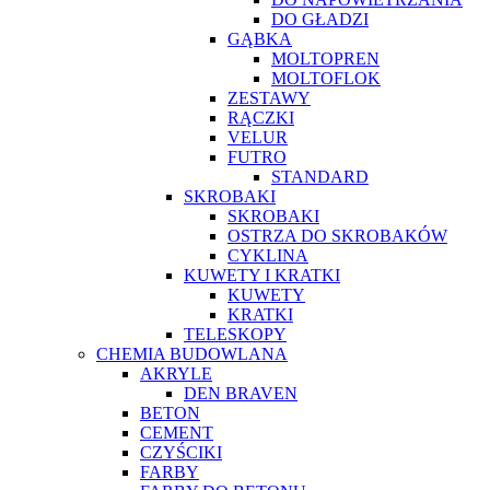
DO GŁADZI
GĄBKA
MOLTOPREN
MOLTOFLOK
ZESTAWY
RĄCZKI
VELUR
FUTRO
STANDARD
SKROBAKI
SKROBAKI
OSTRZA DO SKROBAKÓW
CYKLINA
KUWETY I KRATKI
KUWETY
KRATKI
TELESKOPY
CHEMIA BUDOWLANA
AKRYLE
DEN BRAVEN
BETON
CEMENT
CZYŚCIKI
FARBY