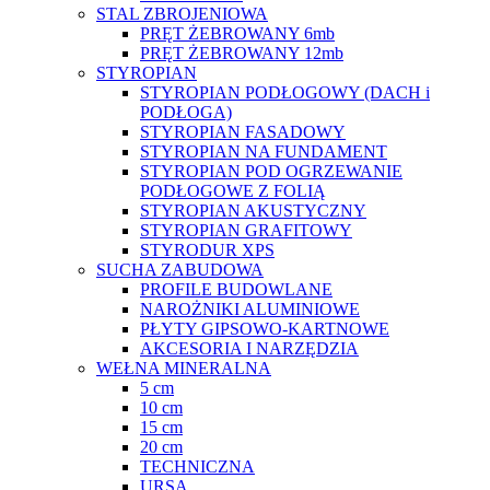
STAL ZBROJENIOWA
PRĘT ŻEBROWANY 6mb
PRĘT ŻEBROWANY 12mb
STYROPIAN
STYROPIAN PODŁOGOWY (DACH i
PODŁOGA)
STYROPIAN FASADOWY
STYROPIAN NA FUNDAMENT
STYROPIAN POD OGRZEWANIE
PODŁOGOWE Z FOLIĄ
STYROPIAN AKUSTYCZNY
STYROPIAN GRAFITOWY
STYRODUR XPS
SUCHA ZABUDOWA
PROFILE BUDOWLANE
NAROŻNIKI ALUMINIOWE
PŁYTY GIPSOWO-KARTNOWE
AKCESORIA I NARZĘDZIA
WEŁNA MINERALNA
5 cm
10 cm
15 cm
20 cm
TECHNICZNA
URSA