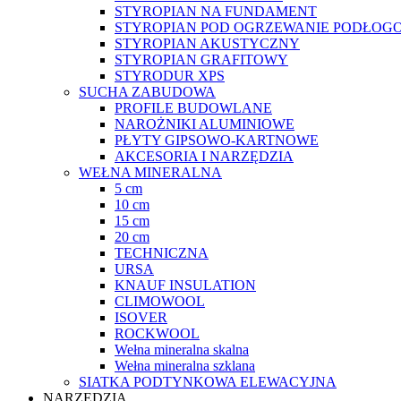
STYROPIAN NA FUNDAMENT
STYROPIAN POD OGRZEWANIE PODŁOGO
STYROPIAN AKUSTYCZNY
STYROPIAN GRAFITOWY
STYRODUR XPS
SUCHA ZABUDOWA
PROFILE BUDOWLANE
NAROŻNIKI ALUMINIOWE
PŁYTY GIPSOWO-KARTNOWE
AKCESORIA I NARZĘDZIA
WEŁNA MINERALNA
5 cm
10 cm
15 cm
20 cm
TECHNICZNA
URSA
KNAUF INSULATION
CLIMOWOOL
ISOVER
ROCKWOOL
Wełna mineralna skalna
Wełna mineralna szklana
SIATKA PODTYNKOWA ELEWACYJNA
NARZĘDZIA