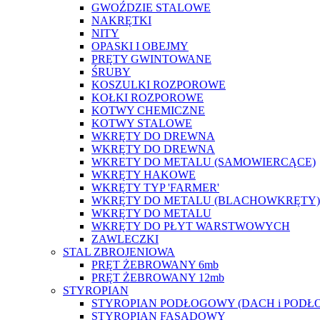
GWOŹDZIE STALOWE
NAKRĘTKI
NITY
OPASKI I OBEJMY
PRĘTY GWINTOWANE
ŚRUBY
KOSZULKI ROZPOROWE
KOŁKI ROZPOROWE
KOTWY CHEMICZNE
KOTWY STALOWE
WKRĘTY DO DREWNA
WKRĘTY DO DREWNA
WKRETY DO METALU (SAMOWIERCĄCE)
WKRĘTY HAKOWE
WKRĘTY TYP 'FARMER'
WKRĘTY DO METALU (BLACHOWKRĘTY)
WKRĘTY DO METALU
WKRĘTY DO PŁYT WARSTWOWYCH
ZAWLECZKI
STAL ZBROJENIOWA
PRĘT ŻEBROWANY 6mb
PRĘT ŻEBROWANY 12mb
STYROPIAN
STYROPIAN PODŁOGOWY (DACH i PODŁ
STYROPIAN FASADOWY