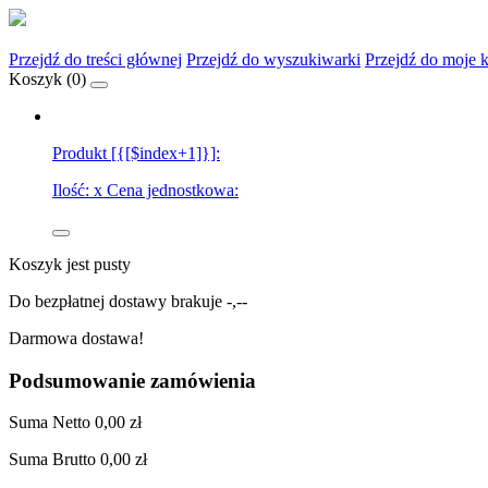
Przejdź do treści głównej
Przejdź do wyszukiwarki
Przejdź do moje 
Koszyk (
0
)
Produkt [{[$index+1]}]:
Ilość:
x
Cena jednostkowa:
Koszyk jest pusty
Do bezpłatnej dostawy brakuje
-,--
Darmowa dostawa!
Podsumowanie zamówienia
Suma
Netto
0,00 zł
Suma
Brutto
0,00 zł