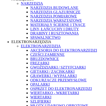
NARZĘDZIA
NARZĘDZIA BUDOWLANE
NARZĘDZIA GLAZURNICZE
NARZĘDZIA POMIAROWE
NARZĘDZIA WARSZTATOWE
MATERIAŁY ŚCIERNE I TNĄCE
LINY, ŁAŃCUCHY I DRUTY
DRABINY I RUSZTOWANIA
SPAWALNICTWO
ELEKTRONARZĘDZIA
ELEKTRONARZĘDZIA
AKCESORIA DO ELEKTRONARZĘDZI
CZĘŚCI ZAMIENNE
BRUZDOWNICE
FREZARKI
GWOŹDZIARKI / SZTYFCIARKI
GIĘTARKI / ZACISKARKI
GRAWERKI / WYPALARKI
ODKURZACZE PRZEMYSŁOWE
OPALARKI
OSPRZĘT DO ELEKTRONARZĘDZI
WIERTARKO - WKRĘTARKI
WIERTARKI
SZLIFIERKI
MŁOTY UDAROWO-OBROTOWE