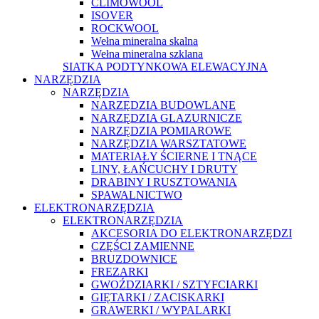
CLIMOWOOL
ISOVER
ROCKWOOL
Wełna mineralna skalna
Wełna mineralna szklana
SIATKA PODTYNKOWA ELEWACYJNA
NARZĘDZIA
NARZĘDZIA
NARZĘDZIA BUDOWLANE
NARZĘDZIA GLAZURNICZE
NARZĘDZIA POMIAROWE
NARZĘDZIA WARSZTATOWE
MATERIAŁY ŚCIERNE I TNĄCE
LINY, ŁAŃCUCHY I DRUTY
DRABINY I RUSZTOWANIA
SPAWALNICTWO
ELEKTRONARZĘDZIA
ELEKTRONARZĘDZIA
AKCESORIA DO ELEKTRONARZĘDZI
CZĘŚCI ZAMIENNE
BRUZDOWNICE
FREZARKI
GWOŹDZIARKI / SZTYFCIARKI
GIĘTARKI / ZACISKARKI
GRAWERKI / WYPALARKI