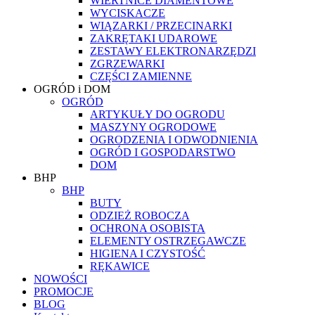
WIERTNICE DIAMENTOWE
WYCISKACZE
WIĄZARKI / PRZECINARKI
ZAKRĘTAKI UDAROWE
ZESTAWY ELEKTRONARZĘDZI
ZGRZEWARKI
CZĘŚCI ZAMIENNE
OGRÓD i DOM
OGRÓD
ARTYKUŁY DO OGRODU
MASZYNY OGRODOWE
OGRODZENIA I ODWODNIENIA
OGRÓD I GOSPODARSTWO
DOM
BHP
BHP
BUTY
ODZIEŻ ROBOCZA
OCHRONA OSOBISTA
ELEMENTY OSTRZEGAWCZE
HIGIENA I CZYSTOŚĆ
RĘKAWICE
NOWOŚCI
PROMOCJE
BLOG