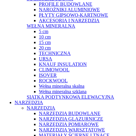
PROFILE BUDOWLANE
NAROŻNIKI ALUMINIOWE
PŁYTY GIPSOWO-KARTNOWE
AKCESORIA I NARZĘDZIA
WEŁNA MINERALNA
5 cm
10 cm
15 cm
20 cm
TECHNICZNA
URSA
KNAUF INSULATION
CLIMOWOOL
ISOVER
ROCKWOOL
Wełna mineralna skalna
Wełna mineralna szklana
SIATKA PODTYNKOWA ELEWACYJNA
NARZĘDZIA
NARZĘDZIA
NARZĘDZIA BUDOWLANE
NARZĘDZIA GLAZURNICZE
NARZĘDZIA POMIAROWE
NARZĘDZIA WARSZTATOWE
MATERIAŁY ŚCIERNE I TNĄCE