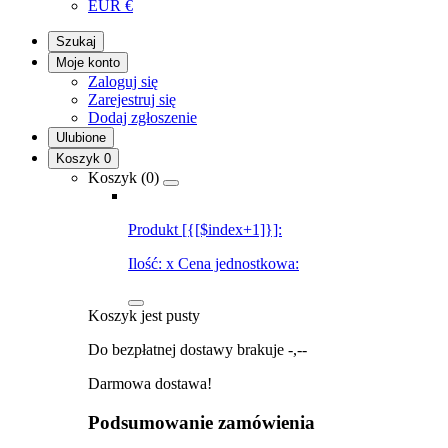
EUR
€
Szukaj
Moje konto
Zaloguj się
Zarejestruj się
Dodaj zgłoszenie
Ulubione
Koszyk
0
Koszyk (
0
)
Produkt [{[$index+1]}]:
Ilość:
x
Cena jednostkowa:
Koszyk jest pusty
Do bezpłatnej dostawy brakuje
-,--
Darmowa dostawa!
Podsumowanie zamówienia