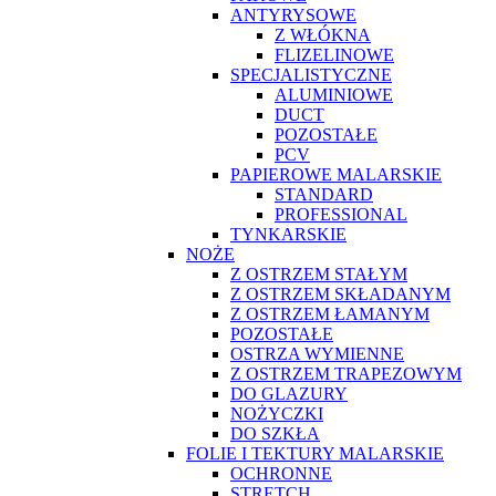
ANTYRYSOWE
Z WŁÓKNA
FLIZELINOWE
SPECJALISTYCZNE
ALUMINIOWE
DUCT
POZOSTAŁE
PCV
PAPIEROWE MALARSKIE
STANDARD
PROFESSIONAL
TYNKARSKIE
NOŻE
Z OSTRZEM STAŁYM
Z OSTRZEM SKŁADANYM
Z OSTRZEM ŁAMANYM
POZOSTAŁE
OSTRZA WYMIENNE
Z OSTRZEM TRAPEZOWYM
DO GLAZURY
NOŻYCZKI
DO SZKŁA
FOLIE I TEKTURY MALARSKIE
OCHRONNE
STRETCH