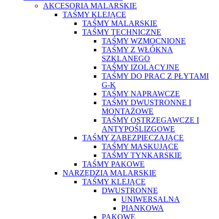
AKCESORIA MALARSKIE
TAŚMY KLEJĄCE
TAŚMY MALARSKIE
TAŚMY TECHNICZNE
TAŚMY WZMOCNIONE
TAŚMY Z WŁÓKNA
SZKLANEGO
TAŚMY IZOLACYJNE
TAŚMY DO PRAC Z PŁYTAMI
G-K
TAŚMY NAPRAWCZE
TAŚMY DWUSTRONNE I
MONTAŻOWE
TAŚMY OSTRZEGAWCZE I
ANTYPOŚLIZGOWE
TAŚMY ZABEZPIECZAJĄCE
TAŚMY MASKUJĄCE
TAŚMY TYNKARSKIE
TAŚMY PAKOWE
NARZĘDZIA MALARSKIE
TAŚMY KLEJĄCE
DWUSTRONNE
UNIWERSALNA
PIANKOWA
PAKOWE