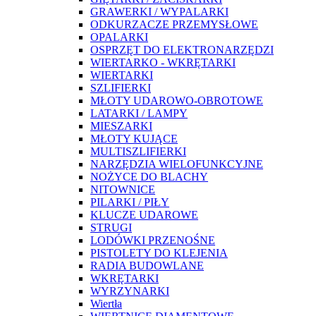
GRAWERKI / WYPALARKI
ODKURZACZE PRZEMYSŁOWE
OPALARKI
OSPRZĘT DO ELEKTRONARZĘDZI
WIERTARKO - WKRĘTARKI
WIERTARKI
SZLIFIERKI
MŁOTY UDAROWO-OBROTOWE
LATARKI / LAMPY
MIESZARKI
MŁOTY KUJĄCE
MULTISZLIFIERKI
NARZĘDZIA WIELOFUNKCYJNE
NOŻYCE DO BLACHY
NITOWNICE
PILARKI / PIŁY
KLUCZE UDAROWE
STRUGI
LODÓWKI PRZENOŚNE
PISTOLETY DO KLEJENIA
RADIA BUDOWLANE
WKRĘTARKI
WYRZYNARKI
Wiertła