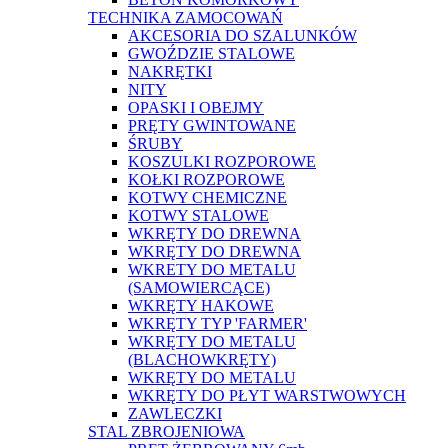
TECHNIKA ZAMOCOWAŃ
AKCESORIA DO SZALUNKÓW
GWOŹDZIE STALOWE
NAKRĘTKI
NITY
OPASKI I OBEJMY
PRĘTY GWINTOWANE
ŚRUBY
KOSZULKI ROZPOROWE
KOŁKI ROZPOROWE
KOTWY CHEMICZNE
KOTWY STALOWE
WKRĘTY DO DREWNA
WKRĘTY DO DREWNA
WKRETY DO METALU
(SAMOWIERCĄCE)
WKRĘTY HAKOWE
WKRĘTY TYP 'FARMER'
WKRĘTY DO METALU
(BLACHOWKRĘTY)
WKRĘTY DO METALU
WKRĘTY DO PŁYT WARSTWOWYCH
ZAWLECZKI
STAL ZBROJENIOWA