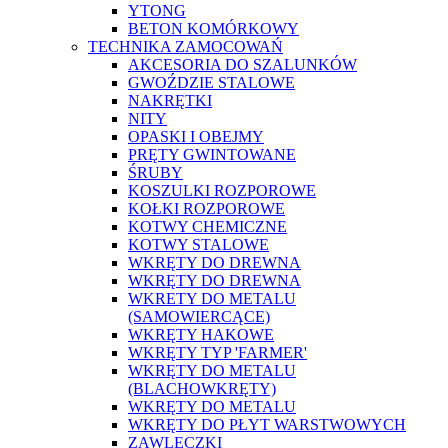
YTONG
BETON KOMÓRKOWY
TECHNIKA ZAMOCOWAŃ
AKCESORIA DO SZALUNKÓW
GWOŹDZIE STALOWE
NAKRĘTKI
NITY
OPASKI I OBEJMY
PRĘTY GWINTOWANE
ŚRUBY
KOSZULKI ROZPOROWE
KOŁKI ROZPOROWE
KOTWY CHEMICZNE
KOTWY STALOWE
WKRĘTY DO DREWNA
WKRĘTY DO DREWNA
WKRETY DO METALU
(SAMOWIERCĄCE)
WKRĘTY HAKOWE
WKRĘTY TYP 'FARMER'
WKRĘTY DO METALU
(BLACHOWKRĘTY)
WKRĘTY DO METALU
WKRĘTY DO PŁYT WARSTWOWYCH
ZAWLECZKI