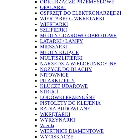
ODKURZACZE PRZEMYSŁOWE
OPALARKI
OSPRZĘT DO ELEKTRONARZĘDZI
WIERTARKO - WKRĘTARKI
WIERTARKI
SZLIFIERKI
MŁOTY UDAROWO-OBROTOWE
LATARKI / LAMPY
MIESZARKI
MŁOTY KUJĄCE
MULTISZLIFIERKI
NARZĘDZIA WIELOFUNKCYJNE
NOŻYCE DO BLACHY
NITOWNICE
PILARKI / PIŁY
KLUCZE UDAROWE
STRUGI
LODÓWKI PRZENOŚNE
PISTOLETY DO KLEJENIA
RADIA BUDOWLANE
WKRĘTARKI
WYRZYNARKI
Wiertła
WIERTNICE DIAMENTOWE
WYCISKACZE