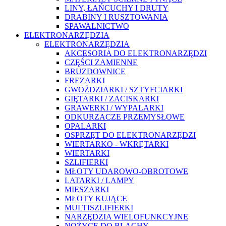
LINY, ŁAŃCUCHY I DRUTY
DRABINY I RUSZTOWANIA
SPAWALNICTWO
ELEKTRONARZĘDZIA
ELEKTRONARZĘDZIA
AKCESORIA DO ELEKTRONARZĘDZI
CZĘŚCI ZAMIENNE
BRUZDOWNICE
FREZARKI
GWOŹDZIARKI / SZTYFCIARKI
GIĘTARKI / ZACISKARKI
GRAWERKI / WYPALARKI
ODKURZACZE PRZEMYSŁOWE
OPALARKI
OSPRZĘT DO ELEKTRONARZĘDZI
WIERTARKO - WKRĘTARKI
WIERTARKI
SZLIFIERKI
MŁOTY UDAROWO-OBROTOWE
LATARKI / LAMPY
MIESZARKI
MŁOTY KUJĄCE
MULTISZLIFIERKI
NARZĘDZIA WIELOFUNKCYJNE
NOŻYCE DO BLACHY