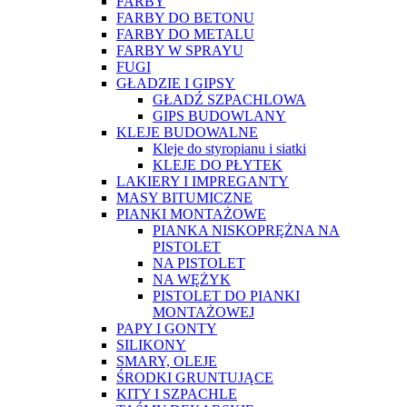
FARBY
FARBY DO BETONU
FARBY DO METALU
FARBY W SPRAYU
FUGI
GŁADZIE I GIPSY
GŁADŹ SZPACHLOWA
GIPS BUDOWLANY
KLEJE BUDOWALNE
Kleje do styropianu i siatki
KLEJE DO PŁYTEK
LAKIERY I IMPREGANTY
MASY BITUMICZNE
PIANKI MONTAŻOWE
PIANKA NISKOPRĘŻNA NA
PISTOLET
NA PISTOLET
NA WĘŻYK
PISTOLET DO PIANKI
MONTAŻOWEJ
PAPY I GONTY
SILIKONY
SMARY, OLEJE
ŚRODKI GRUNTUJĄCE
KITY I SZPACHLE