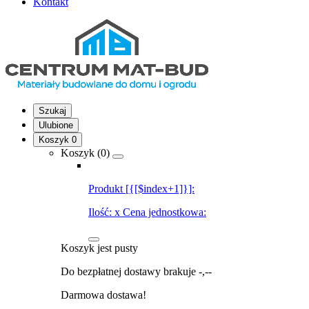
Kontakt
Szukaj
Ulubione
Koszyk
0
Koszyk (
0
)
Produkt [{[$index+1]}]:
Ilość:
x
Cena jednostkowa:
Koszyk jest pusty
Do bezpłatnej dostawy brakuje
-,--
Darmowa dostawa!