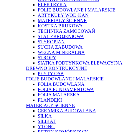
ELEKTRYKA
FOLIE BUDOWLANE I MALARSKIE
ARTYKUŁY WOD-KAN
MATERIAŁY ŚCIENNE
KOSTKA BRUKOWA
TECHNIKA ZAMOCOWAŃ
STAL ZBROJENIOWA
STYROPIAN
SUCHA ZABUDOWA
WEŁNA MINERALNA
STROPY
SIATKA PODTYNKOWA ELEWACYJNA
DREWNO KONTRUKCYJNE
PŁYTY OSB
FOLIE BUDOWLANE I MALARSKIE
FOLIA BUDOWLANA
FOLIA FUNDAMENTOWA
FOLIA MALARSKA
PLANDEKI
MATERIAŁY ŚCIENNE
CERAMIKA BUDOWLANA
SILKA
SILIKAT
YTONG
BETON KOMÓRKOWY