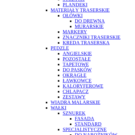
PLANDEKI
MATERIAŁY TRASERSKIE
OŁÓWKI
DO DREWNA
MURARSKIE
MARKERY
ZNACZNIKI TRASERSKIE
KREDA TRASERSKA
PĘDZLE
ANGIELSKIE
POZOSTAŁE
TAPETOWE
DO PASKÓW
OKRĄGŁE
ŁAWKOWCE
KALORYFEROWE
CHLAPACZ
ZESTAWY
WIADRA MALARSKIE
WAŁKI
SZNUREK
FASADA
STANDARD
SPECJALISTYCZNE
DO NAROŻNIKÓW