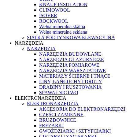
KNAUF INSULATION
CLIMOWOOL
ISOVER
ROCKWOOL
Wełna mineralna skalna
Wełna mineralna szklana
SIATKA PODTYNKOWA ELEWACYJNA
NARZĘDZIA
NARZĘDZIA
NARZĘDZIA BUDOWLANE
NARZĘDZIA GLAZURNICZE
NARZĘDZIA POMIAROWE
NARZĘDZIA WARSZTATOWE
MATERIAŁY ŚCIERNE I TNĄCE
LINY, ŁAŃCUCHY I DRUTY
DRABINY I RUSZTOWANIA
SPAWALNICTWO
ELEKTRONARZĘDZIA
ELEKTRONARZĘDZIA
AKCESORIA DO ELEKTRONARZĘDZI
CZĘŚCI ZAMIENNE
BRUZDOWNICE
FREZARKI
GWOŹDZIARKI / SZTYFCIARKI
GIĘTARKI / ZACISKARKI