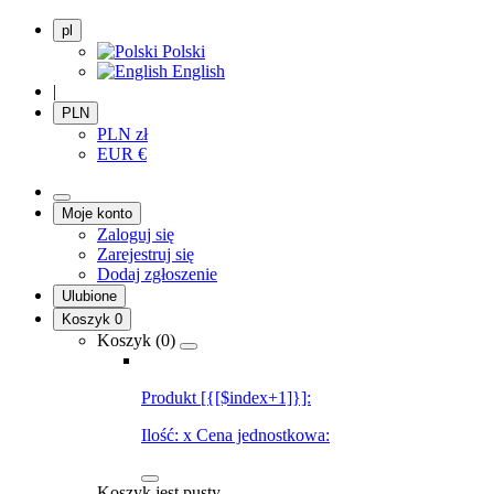
pl
Polski
English
|
PLN
PLN
zł
EUR
€
Moje konto
Zaloguj się
Zarejestruj się
Dodaj zgłoszenie
Ulubione
Koszyk
0
Koszyk (
0
)
Produkt [{[$index+1]}]:
Ilość:
x
Cena jednostkowa:
Koszyk jest pusty