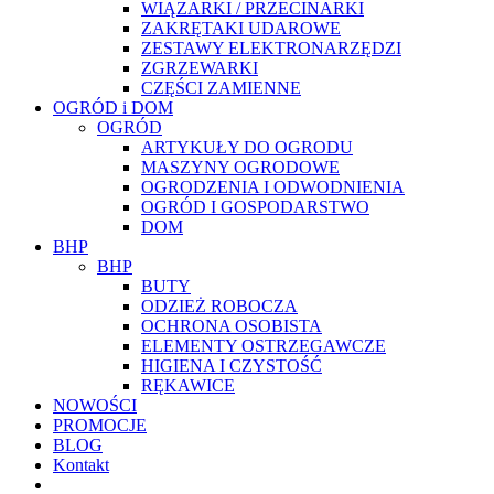
WIĄZARKI / PRZECINARKI
ZAKRĘTAKI UDAROWE
ZESTAWY ELEKTRONARZĘDZI
ZGRZEWARKI
CZĘŚCI ZAMIENNE
OGRÓD i DOM
OGRÓD
ARTYKUŁY DO OGRODU
MASZYNY OGRODOWE
OGRODZENIA I ODWODNIENIA
OGRÓD I GOSPODARSTWO
DOM
BHP
BHP
BUTY
ODZIEŻ ROBOCZA
OCHRONA OSOBISTA
ELEMENTY OSTRZEGAWCZE
HIGIENA I CZYSTOŚĆ
RĘKAWICE
NOWOŚCI
PROMOCJE
BLOG
Kontakt