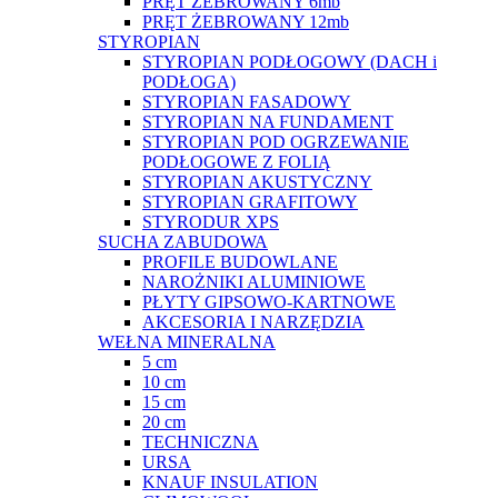
PRĘT ŻEBROWANY 6mb
PRĘT ŻEBROWANY 12mb
STYROPIAN
STYROPIAN PODŁOGOWY (DACH i
PODŁOGA)
STYROPIAN FASADOWY
STYROPIAN NA FUNDAMENT
STYROPIAN POD OGRZEWANIE
PODŁOGOWE Z FOLIĄ
STYROPIAN AKUSTYCZNY
STYROPIAN GRAFITOWY
STYRODUR XPS
SUCHA ZABUDOWA
PROFILE BUDOWLANE
NAROŻNIKI ALUMINIOWE
PŁYTY GIPSOWO-KARTNOWE
AKCESORIA I NARZĘDZIA
WEŁNA MINERALNA
5 cm
10 cm
15 cm
20 cm
TECHNICZNA
URSA
KNAUF INSULATION