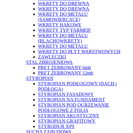
WKRĘTY DO DREWNA
WKRĘTY DO DREWNA
WKRETY DO METALU
(SAMOWIERCĄCE)
WKRĘTY HAKOWE
WKRĘTY TYP 'FARMER'
WKRĘTY DO METALU
(BLACHOWKRĘTY)
WKRĘTY DO METALU
WKRĘTY DO PŁYT WARSTWOWYCH
ZAWLECZKI
STAL ZBROJENIOWA
PRĘT ŻEBROWANY 6mb
PRĘT ŻEBROWANY 12mb
STYROPIAN
STYROPIAN PODŁOGOWY (DACH i
PODŁOGA)
STYROPIAN FASADOWY
STYROPIAN NA FUNDAMENT
STYROPIAN POD OGRZEWANIE
PODŁOGOWE Z FOLIĄ
STYROPIAN AKUSTYCZNY
STYROPIAN GRAFITOWY
STYRODUR XPS
SUCHA ZABUDOWA