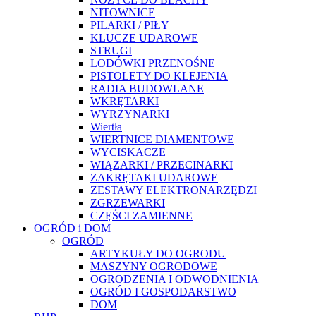
NITOWNICE
PILARKI / PIŁY
KLUCZE UDAROWE
STRUGI
LODÓWKI PRZENOŚNE
PISTOLETY DO KLEJENIA
RADIA BUDOWLANE
WKRĘTARKI
WYRZYNARKI
Wiertła
WIERTNICE DIAMENTOWE
WYCISKACZE
WIĄZARKI / PRZECINARKI
ZAKRĘTAKI UDAROWE
ZESTAWY ELEKTRONARZĘDZI
ZGRZEWARKI
CZĘŚCI ZAMIENNE
OGRÓD i DOM
OGRÓD
ARTYKUŁY DO OGRODU
MASZYNY OGRODOWE
OGRODZENIA I ODWODNIENIA
OGRÓD I GOSPODARSTWO
DOM