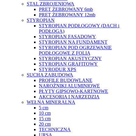
STAL ZBROJENIOWA
PRĘT ŻEBROWANY 6mb
PRĘT ŻEBROWANY 12mb
STYROPIAN
STYROPIAN PODŁOGOWY (DACH i
PODŁOGA)
STYROPIAN FASADOWY
STYROPIAN NA FUNDAMENT
STYROPIAN POD OGRZEWANIE
PODŁOGOWE Z FOLIĄ
STYROPIAN AKUSTYCZNY
STYROPIAN GRAFITOWY
STYRODUR XPS
SUCHA ZABUDOWA
PROFILE BUDOWLANE
NAROŻNIKI ALUMINIOWE
PŁYTY GIPSOWO-KARTNOWE
AKCESORIA I NARZĘDZIA
WEŁNA MINERALNA
5 cm
10 cm
15 cm
20 cm
TECHNICZNA
URSA