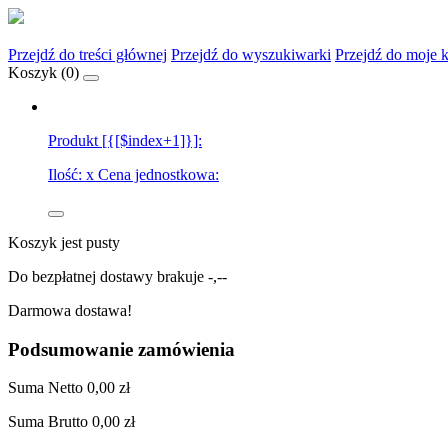
Przejdź do treści głównej
Przejdź do wyszukiwarki
Przejdź do moje 
Koszyk (
0
)
Produkt [{[$index+1]}]:
Ilość:
x
Cena jednostkowa:
Koszyk jest pusty
Do bezpłatnej dostawy brakuje
-,--
Darmowa dostawa!
Podsumowanie zamówienia
Suma
Netto
0,00 zł
Suma
Brutto
0,00 zł