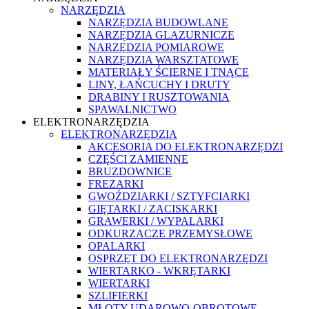
NARZĘDZIA
NARZĘDZIA BUDOWLANE
NARZĘDZIA GLAZURNICZE
NARZĘDZIA POMIAROWE
NARZĘDZIA WARSZTATOWE
MATERIAŁY ŚCIERNE I TNĄCE
LINY, ŁAŃCUCHY I DRUTY
DRABINY I RUSZTOWANIA
SPAWALNICTWO
ELEKTRONARZĘDZIA
ELEKTRONARZĘDZIA
AKCESORIA DO ELEKTRONARZĘDZI
CZĘŚCI ZAMIENNE
BRUZDOWNICE
FREZARKI
GWOŹDZIARKI / SZTYFCIARKI
GIĘTARKI / ZACISKARKI
GRAWERKI / WYPALARKI
ODKURZACZE PRZEMYSŁOWE
OPALARKI
OSPRZĘT DO ELEKTRONARZĘDZI
WIERTARKO - WKRĘTARKI
WIERTARKI
SZLIFIERKI
MŁOTY UDAROWO-OBROTOWE