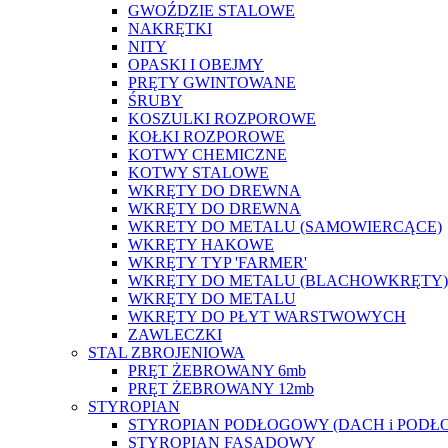
GWOŹDZIE STALOWE
NAKRĘTKI
NITY
OPASKI I OBEJMY
PRĘTY GWINTOWANE
ŚRUBY
KOSZULKI ROZPOROWE
KOŁKI ROZPOROWE
KOTWY CHEMICZNE
KOTWY STALOWE
WKRĘTY DO DREWNA
WKRĘTY DO DREWNA
WKRETY DO METALU (SAMOWIERCĄCE)
WKRĘTY HAKOWE
WKRĘTY TYP 'FARMER'
WKRĘTY DO METALU (BLACHOWKRĘTY)
WKRĘTY DO METALU
WKRĘTY DO PŁYT WARSTWOWYCH
ZAWLECZKI
STAL ZBROJENIOWA
PRĘT ŻEBROWANY 6mb
PRĘT ŻEBROWANY 12mb
STYROPIAN
STYROPIAN PODŁOGOWY (DACH i PODŁ
STYROPIAN FASADOWY