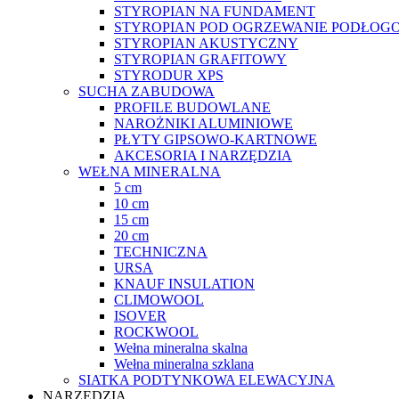
STYROPIAN NA FUNDAMENT
STYROPIAN POD OGRZEWANIE PODŁOGO
STYROPIAN AKUSTYCZNY
STYROPIAN GRAFITOWY
STYRODUR XPS
SUCHA ZABUDOWA
PROFILE BUDOWLANE
NAROŻNIKI ALUMINIOWE
PŁYTY GIPSOWO-KARTNOWE
AKCESORIA I NARZĘDZIA
WEŁNA MINERALNA
5 cm
10 cm
15 cm
20 cm
TECHNICZNA
URSA
KNAUF INSULATION
CLIMOWOOL
ISOVER
ROCKWOOL
Wełna mineralna skalna
Wełna mineralna szklana
SIATKA PODTYNKOWA ELEWACYJNA
NARZĘDZIA