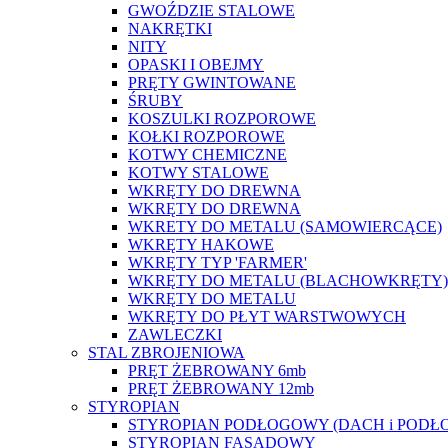
GWOŹDZIE STALOWE
NAKRĘTKI
NITY
OPASKI I OBEJMY
PRĘTY GWINTOWANE
ŚRUBY
KOSZULKI ROZPOROWE
KOŁKI ROZPOROWE
KOTWY CHEMICZNE
KOTWY STALOWE
WKRĘTY DO DREWNA
WKRĘTY DO DREWNA
WKRETY DO METALU (SAMOWIERCĄCE)
WKRĘTY HAKOWE
WKRĘTY TYP 'FARMER'
WKRĘTY DO METALU (BLACHOWKRĘTY)
WKRĘTY DO METALU
WKRĘTY DO PŁYT WARSTWOWYCH
ZAWLECZKI
STAL ZBROJENIOWA
PRĘT ŻEBROWANY 6mb
PRĘT ŻEBROWANY 12mb
STYROPIAN
STYROPIAN PODŁOGOWY (DACH i PODŁ
STYROPIAN FASADOWY