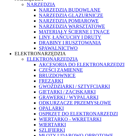
NARZĘDZIA
NARZĘDZIA BUDOWLANE
NARZĘDZIA GLAZURNICZE
NARZĘDZIA POMIAROWE
NARZĘDZIA WARSZTATOWE
MATERIAŁY ŚCIERNE I TNĄCE
LINY, ŁAŃCUCHY I DRUTY
DRABINY I RUSZTOWANIA
SPAWALNICTWO
ELEKTRONARZĘDZIA
ELEKTRONARZĘDZIA
AKCESORIA DO ELEKTRONARZĘDZI
CZĘŚCI ZAMIENNE
BRUZDOWNICE
FREZARKI
GWOŹDZIARKI / SZTYFCIARKI
GIĘTARKI / ZACISKARKI
GRAWERKI / WYPALARKI
ODKURZACZE PRZEMYSŁOWE
OPALARKI
OSPRZĘT DO ELEKTRONARZĘDZI
WIERTARKO - WKRĘTARKI
WIERTARKI
SZLIFIERKI
MŁOTY UDAROWO-OBROTOWE