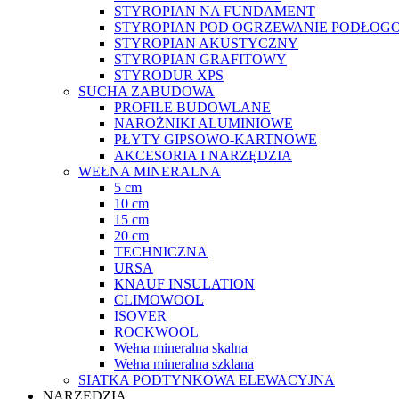
STYROPIAN NA FUNDAMENT
STYROPIAN POD OGRZEWANIE PODŁOGO
STYROPIAN AKUSTYCZNY
STYROPIAN GRAFITOWY
STYRODUR XPS
SUCHA ZABUDOWA
PROFILE BUDOWLANE
NAROŻNIKI ALUMINIOWE
PŁYTY GIPSOWO-KARTNOWE
AKCESORIA I NARZĘDZIA
WEŁNA MINERALNA
5 cm
10 cm
15 cm
20 cm
TECHNICZNA
URSA
KNAUF INSULATION
CLIMOWOOL
ISOVER
ROCKWOOL
Wełna mineralna skalna
Wełna mineralna szklana
SIATKA PODTYNKOWA ELEWACYJNA
NARZĘDZIA