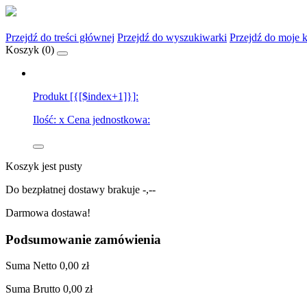
Przejdź do treści głównej
Przejdź do wyszukiwarki
Przejdź do moje 
Koszyk (
0
)
Produkt [{[$index+1]}]:
Ilość:
x
Cena jednostkowa:
Koszyk jest pusty
Do bezpłatnej dostawy brakuje
-,--
Darmowa dostawa!
Podsumowanie zamówienia
Suma
Netto
0,00 zł
Suma
Brutto
0,00 zł