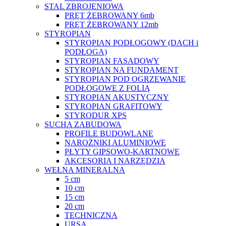
STAL ZBROJENIOWA
PRĘT ŻEBROWANY 6mb
PRĘT ŻEBROWANY 12mb
STYROPIAN
STYROPIAN PODŁOGOWY (DACH i
PODŁOGA)
STYROPIAN FASADOWY
STYROPIAN NA FUNDAMENT
STYROPIAN POD OGRZEWANIE
PODŁOGOWE Z FOLIĄ
STYROPIAN AKUSTYCZNY
STYROPIAN GRAFITOWY
STYRODUR XPS
SUCHA ZABUDOWA
PROFILE BUDOWLANE
NAROŻNIKI ALUMINIOWE
PŁYTY GIPSOWO-KARTNOWE
AKCESORIA I NARZĘDZIA
WEŁNA MINERALNA
5 cm
10 cm
15 cm
20 cm
TECHNICZNA
URSA