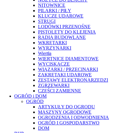
NITOWNICE
PILARKI / PIŁY
KLUCZE UDAROWE
STRUGI
LODÓWKI PRZENOŚNE
PISTOLETY DO KLEJENIA
RADIA BUDOWLANE
WKRĘTARKI
WYRZYNARKI
Wiertła
WIERTNICE DIAMENTOWE
WYCISKACZE
WIĄZARKI / PRZECINARKI
ZAKRĘTAKI UDAROWE
ZESTAWY ELEKTRONARZĘDZI
ZGRZEWARKI
CZĘŚCI ZAMIENNE
OGRÓD i DOM
OGRÓD
ARTYKUŁY DO OGRODU
MASZYNY OGRODOWE
OGRODZENIA I ODWODNIENIA
OGRÓD I GOSPODARSTWO
DOM