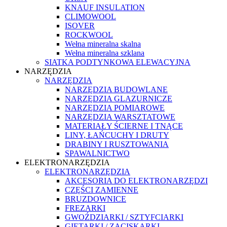
KNAUF INSULATION
CLIMOWOOL
ISOVER
ROCKWOOL
Wełna mineralna skalna
Wełna mineralna szklana
SIATKA PODTYNKOWA ELEWACYJNA
NARZĘDZIA
NARZĘDZIA
NARZĘDZIA BUDOWLANE
NARZĘDZIA GLAZURNICZE
NARZĘDZIA POMIAROWE
NARZĘDZIA WARSZTATOWE
MATERIAŁY ŚCIERNE I TNĄCE
LINY, ŁAŃCUCHY I DRUTY
DRABINY I RUSZTOWANIA
SPAWALNICTWO
ELEKTRONARZĘDZIA
ELEKTRONARZĘDZIA
AKCESORIA DO ELEKTRONARZĘDZI
CZĘŚCI ZAMIENNE
BRUZDOWNICE
FREZARKI
GWOŹDZIARKI / SZTYFCIARKI
GIĘTARKI / ZACISKARKI