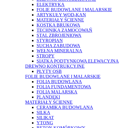
ELEKTRYKA
FOLIE BUDOWLANE I MALARSKIE
ARTYKUŁY WOD-KAN
MATERIAŁY ŚCIENNE
KOSTKA BRUKOWA
TECHNIKA ZAMOCOWAŃ
STAL ZBROJENIOWA
STYROPIAN
SUCHA ZABUDOWA
WEŁNA MINERALNA
STROPY
SIATKA PODTYNKOWA ELEWACYJNA
DREWNO KONTRUKCYJNE
PŁYTY OSB
FOLIE BUDOWLANE I MALARSKIE
FOLIA BUDOWLANA
FOLIA FUNDAMENTOWA
FOLIA MALARSKA
PLANDEKI
MATERIAŁY ŚCIENNE
CERAMIKA BUDOWLANA
SILKA
SILIKAT
YTONG
BETON KOMÓRKOWY