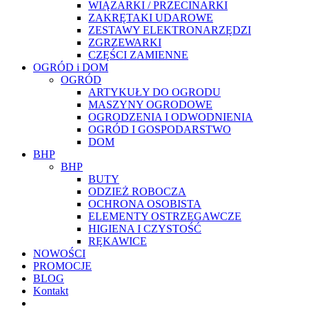
WIĄZARKI / PRZECINARKI
ZAKRĘTAKI UDAROWE
ZESTAWY ELEKTRONARZĘDZI
ZGRZEWARKI
CZĘŚCI ZAMIENNE
OGRÓD i DOM
OGRÓD
ARTYKUŁY DO OGRODU
MASZYNY OGRODOWE
OGRODZENIA I ODWODNIENIA
OGRÓD I GOSPODARSTWO
DOM
BHP
BHP
BUTY
ODZIEŻ ROBOCZA
OCHRONA OSOBISTA
ELEMENTY OSTRZEGAWCZE
HIGIENA I CZYSTOŚĆ
RĘKAWICE
NOWOŚCI
PROMOCJE
BLOG
Kontakt