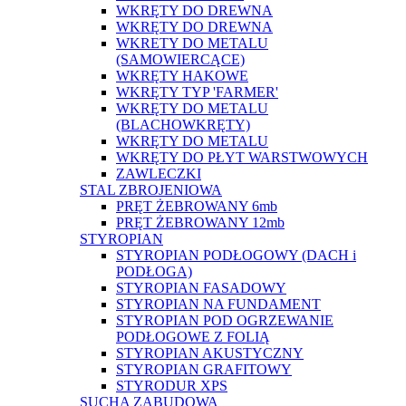
WKRĘTY DO DREWNA
WKRĘTY DO DREWNA
WKRETY DO METALU
(SAMOWIERCĄCE)
WKRĘTY HAKOWE
WKRĘTY TYP 'FARMER'
WKRĘTY DO METALU
(BLACHOWKRĘTY)
WKRĘTY DO METALU
WKRĘTY DO PŁYT WARSTWOWYCH
ZAWLECZKI
STAL ZBROJENIOWA
PRĘT ŻEBROWANY 6mb
PRĘT ŻEBROWANY 12mb
STYROPIAN
STYROPIAN PODŁOGOWY (DACH i
PODŁOGA)
STYROPIAN FASADOWY
STYROPIAN NA FUNDAMENT
STYROPIAN POD OGRZEWANIE
PODŁOGOWE Z FOLIĄ
STYROPIAN AKUSTYCZNY
STYROPIAN GRAFITOWY
STYRODUR XPS
SUCHA ZABUDOWA