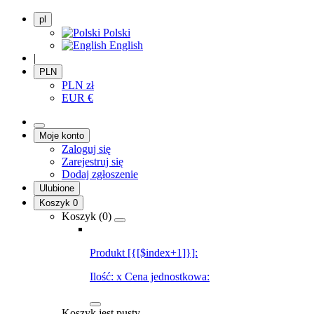
pl
Polski
English
|
PLN
PLN
zł
EUR
€
Moje konto
Zaloguj się
Zarejestruj się
Dodaj zgłoszenie
Ulubione
Koszyk
0
Koszyk (
0
)
Produkt [{[$index+1]}]:
Ilość:
x
Cena jednostkowa:
Koszyk jest pusty