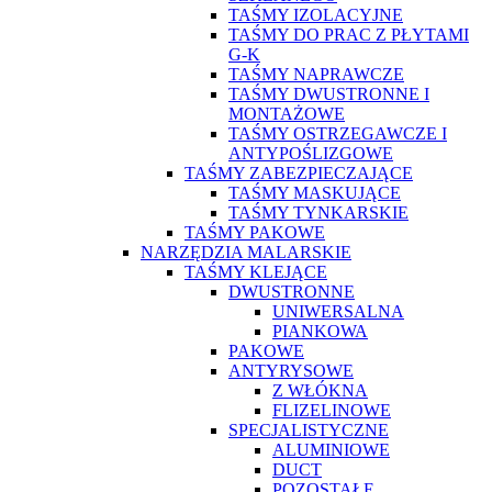
TAŚMY IZOLACYJNE
TAŚMY DO PRAC Z PŁYTAMI
G-K
TAŚMY NAPRAWCZE
TAŚMY DWUSTRONNE I
MONTAŻOWE
TAŚMY OSTRZEGAWCZE I
ANTYPOŚLIZGOWE
TAŚMY ZABEZPIECZAJĄCE
TAŚMY MASKUJĄCE
TAŚMY TYNKARSKIE
TAŚMY PAKOWE
NARZĘDZIA MALARSKIE
TAŚMY KLEJĄCE
DWUSTRONNE
UNIWERSALNA
PIANKOWA
PAKOWE
ANTYRYSOWE
Z WŁÓKNA
FLIZELINOWE
SPECJALISTYCZNE
ALUMINIOWE
DUCT
POZOSTAŁE