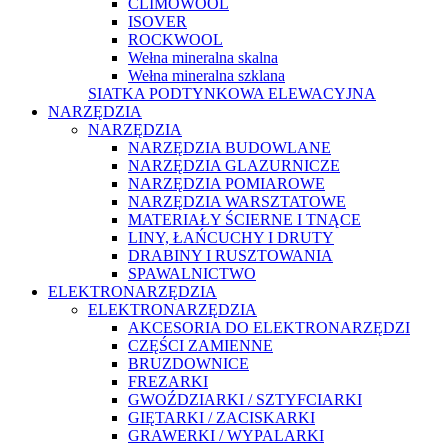
CLIMOWOOL
ISOVER
ROCKWOOL
Wełna mineralna skalna
Wełna mineralna szklana
SIATKA PODTYNKOWA ELEWACYJNA
NARZĘDZIA
NARZĘDZIA
NARZĘDZIA BUDOWLANE
NARZĘDZIA GLAZURNICZE
NARZĘDZIA POMIAROWE
NARZĘDZIA WARSZTATOWE
MATERIAŁY ŚCIERNE I TNĄCE
LINY, ŁAŃCUCHY I DRUTY
DRABINY I RUSZTOWANIA
SPAWALNICTWO
ELEKTRONARZĘDZIA
ELEKTRONARZĘDZIA
AKCESORIA DO ELEKTRONARZĘDZI
CZĘŚCI ZAMIENNE
BRUZDOWNICE
FREZARKI
GWOŹDZIARKI / SZTYFCIARKI
GIĘTARKI / ZACISKARKI
GRAWERKI / WYPALARKI