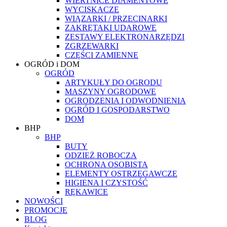
WIERTNICE DIAMENTOWE
WYCISKACZE
WIĄZARKI / PRZECINARKI
ZAKRĘTAKI UDAROWE
ZESTAWY ELEKTRONARZĘDZI
ZGRZEWARKI
CZĘŚCI ZAMIENNE
OGRÓD i DOM
OGRÓD
ARTYKUŁY DO OGRODU
MASZYNY OGRODOWE
OGRODZENIA I ODWODNIENIA
OGRÓD I GOSPODARSTWO
DOM
BHP
BHP
BUTY
ODZIEŻ ROBOCZA
OCHRONA OSOBISTA
ELEMENTY OSTRZEGAWCZE
HIGIENA I CZYSTOŚĆ
RĘKAWICE
NOWOŚCI
PROMOCJE
BLOG