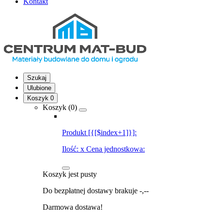
Kontakt
Szukaj
Ulubione
Koszyk
0
Koszyk (
0
)
Produkt [{[$index+1]}]:
Ilość:
x
Cena jednostkowa:
Koszyk jest pusty
Do bezpłatnej dostawy brakuje
-,--
Darmowa dostawa!