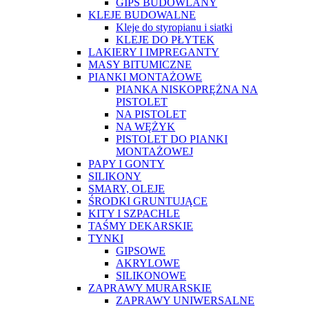
GIPS BUDOWLANY
KLEJE BUDOWALNE
Kleje do styropianu i siatki
KLEJE DO PŁYTEK
LAKIERY I IMPREGANTY
MASY BITUMICZNE
PIANKI MONTAŻOWE
PIANKA NISKOPRĘŻNA NA
PISTOLET
NA PISTOLET
NA WĘŻYK
PISTOLET DO PIANKI
MONTAŻOWEJ
PAPY I GONTY
SILIKONY
SMARY, OLEJE
ŚRODKI GRUNTUJĄCE
KITY I SZPACHLE
TAŚMY DEKARSKIE
TYNKI
GIPSOWE
AKRYLOWE
SILIKONOWE
ZAPRAWY MURARSKIE
ZAPRAWY UNIWERSALNE