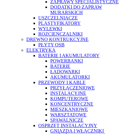
ZAPRAWY SPECJALISTYCZNE
DODATKI DO ZAPRAW
MURARSKICH
USZCZELNIACZE
PLASTYFIKATORY
WYLEWKI
ROZCIENCZALNIKI
DREWNO KONTRUKCYJNE
PŁYTY OSB
ELEKTRYKA
BATERIE I AKUMULATORY
POWERBANKI
BATERIE
ŁADOWARKI
AKUMULATORKI
PRZEWODY I KABLE
PRZYŁĄCZENIOWE
INSTALACYJNE
KOMPUTEROWE
KONCENTRYCZNE
MIESZKANIOWE
WARSZTATOWE
SPAWALNICZE
OSPRZĘT INSTALACYJNY
GNIAZDA I WŁĄCZNIKI