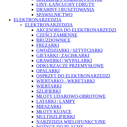
LINY, ŁAŃCUCHY I DRUTY
DRABINY I RUSZTOWANIA
SPAWALNICTWO
ELEKTRONARZĘDZIA
ELEKTRONARZĘDZIA
AKCESORIA DO ELEKTRONARZĘDZI
CZĘŚCI ZAMIENNE
BRUZDOWNICE
FREZARKI
GWOŹDZIARKI / SZTYFCIARKI
GIĘTARKI / ZACISKARKI
GRAWERKI / WYPALARKI
ODKURZACZE PRZEMYSŁOWE
OPALARKI
OSPRZĘT DO ELEKTRONARZĘDZI
WIERTARKO - WKRĘTARKI
WIERTARKI
SZLIFIERKI
MŁOTY UDAROWO-OBROTOWE
LATARKI / LAMPY
MIESZARKI
MŁOTY KUJĄCE
MULTISZLIFIERKI
NARZĘDZIA WIELOFUNKCYJNE
NOŻYCE DO BLACHY