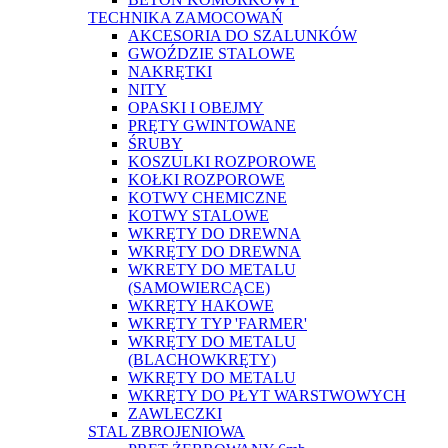
TECHNIKA ZAMOCOWAŃ
AKCESORIA DO SZALUNKÓW
GWOŹDZIE STALOWE
NAKRĘTKI
NITY
OPASKI I OBEJMY
PRĘTY GWINTOWANE
ŚRUBY
KOSZULKI ROZPOROWE
KOŁKI ROZPOROWE
KOTWY CHEMICZNE
KOTWY STALOWE
WKRĘTY DO DREWNA
WKRĘTY DO DREWNA
WKRETY DO METALU
(SAMOWIERCĄCE)
WKRĘTY HAKOWE
WKRĘTY TYP 'FARMER'
WKRĘTY DO METALU
(BLACHOWKRĘTY)
WKRĘTY DO METALU
WKRĘTY DO PŁYT WARSTWOWYCH
ZAWLECZKI
STAL ZBROJENIOWA