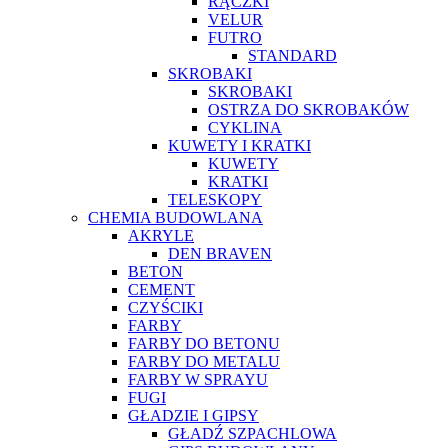
RĄCZKI
VELUR
FUTRO
STANDARD
SKROBAKI
SKROBAKI
OSTRZA DO SKROBAKÓW
CYKLINA
KUWETY I KRATKI
KUWETY
KRATKI
TELESKOPY
CHEMIA BUDOWLANA
AKRYLE
DEN BRAVEN
BETON
CEMENT
CZYŚCIKI
FARBY
FARBY DO BETONU
FARBY DO METALU
FARBY W SPRAYU
FUGI
GŁADZIE I GIPSY
GŁADŹ SZPACHLOWA