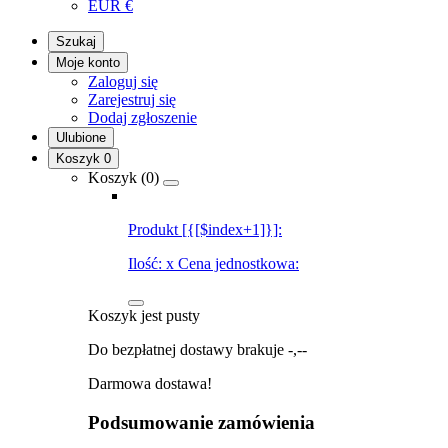
EUR
€
Szukaj
Moje konto
Zaloguj się
Zarejestruj się
Dodaj zgłoszenie
Ulubione
Koszyk
0
Koszyk (
0
)
Produkt [{[$index+1]}]:
Ilość:
x
Cena jednostkowa:
Koszyk jest pusty
Do bezpłatnej dostawy brakuje
-,--
Darmowa dostawa!
Podsumowanie zamówienia