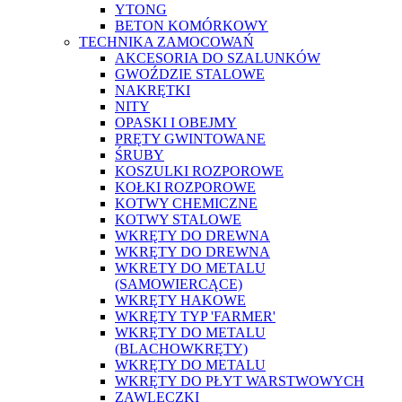
YTONG
BETON KOMÓRKOWY
TECHNIKA ZAMOCOWAŃ
AKCESORIA DO SZALUNKÓW
GWOŹDZIE STALOWE
NAKRĘTKI
NITY
OPASKI I OBEJMY
PRĘTY GWINTOWANE
ŚRUBY
KOSZULKI ROZPOROWE
KOŁKI ROZPOROWE
KOTWY CHEMICZNE
KOTWY STALOWE
WKRĘTY DO DREWNA
WKRĘTY DO DREWNA
WKRETY DO METALU
(SAMOWIERCĄCE)
WKRĘTY HAKOWE
WKRĘTY TYP 'FARMER'
WKRĘTY DO METALU
(BLACHOWKRĘTY)
WKRĘTY DO METALU
WKRĘTY DO PŁYT WARSTWOWYCH
ZAWLECZKI