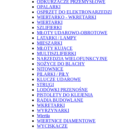
ODKURZACZE PRZEMYSŁOWE
OPALARKI
OSPRZĘT DO ELEKTRONARZĘDZI
WIERTARKO - WKRĘTARKI
WIERTARKI
SZLIFIERKI
MŁOTY UDAROWO-OBROTOWE
LATARKI / LAMPY
MIESZARKI
MŁOTY KUJĄCE
MULTISZLIFIERKI
NARZĘDZIA WIELOFUNKCYJNE
NOŻYCE DO BLACHY
NITOWNICE
PILARKI / PIŁY
KLUCZE UDAROWE
STRUGI
LODÓWKI PRZENOŚNE
PISTOLETY DO KLEJENIA
RADIA BUDOWLANE
WKRĘTARKI
WYRZYNARKI
Wiertła
WIERTNICE DIAMENTOWE
WYCISKACZE