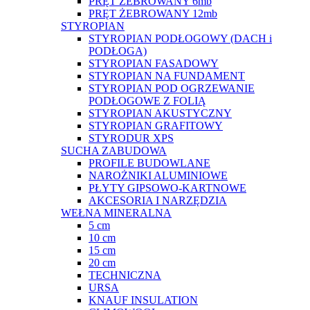
PRĘT ŻEBROWANY 6mb
PRĘT ŻEBROWANY 12mb
STYROPIAN
STYROPIAN PODŁOGOWY (DACH i
PODŁOGA)
STYROPIAN FASADOWY
STYROPIAN NA FUNDAMENT
STYROPIAN POD OGRZEWANIE
PODŁOGOWE Z FOLIĄ
STYROPIAN AKUSTYCZNY
STYROPIAN GRAFITOWY
STYRODUR XPS
SUCHA ZABUDOWA
PROFILE BUDOWLANE
NAROŻNIKI ALUMINIOWE
PŁYTY GIPSOWO-KARTNOWE
AKCESORIA I NARZĘDZIA
WEŁNA MINERALNA
5 cm
10 cm
15 cm
20 cm
TECHNICZNA
URSA
KNAUF INSULATION