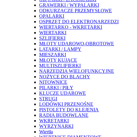
GRAWERKI / WYPALARKI
ODKURZACZE PRZEMYSŁOWE
OPALARKI
OSPRZĘT DO ELEKTRONARZĘDZI
WIERTARKO - WKRĘTARKI
WIERTARKI
SZLIFIERKI
MŁOTY UDAROWO-OBROTOWE
LATARKI / LAMPY
MIESZARKI
MŁOTY KUJĄCE
MULTISZLIFIERKI
NARZĘDZIA WIELOFUNKCYJNE
NOŻYCE DO BLACHY
NITOWNICE
PILARKI / PIŁY
KLUCZE UDAROWE
STRUGI
LODÓWKI PRZENOŚNE
PISTOLETY DO KLEJENIA
RADIA BUDOWLANE
WKRĘTARKI
WYRZYNARKI
Wiertła