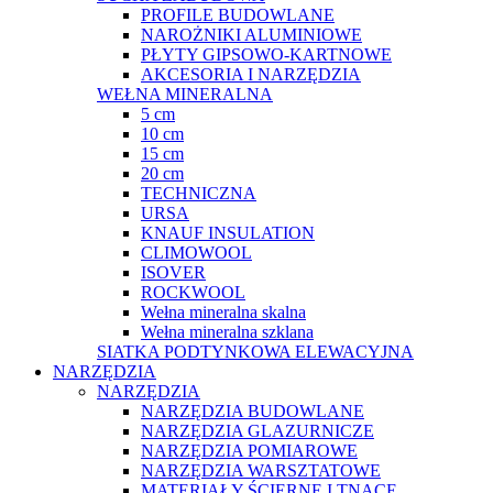
PROFILE BUDOWLANE
NAROŻNIKI ALUMINIOWE
PŁYTY GIPSOWO-KARTNOWE
AKCESORIA I NARZĘDZIA
WEŁNA MINERALNA
5 cm
10 cm
15 cm
20 cm
TECHNICZNA
URSA
KNAUF INSULATION
CLIMOWOOL
ISOVER
ROCKWOOL
Wełna mineralna skalna
Wełna mineralna szklana
SIATKA PODTYNKOWA ELEWACYJNA
NARZĘDZIA
NARZĘDZIA
NARZĘDZIA BUDOWLANE
NARZĘDZIA GLAZURNICZE
NARZĘDZIA POMIAROWE
NARZĘDZIA WARSZTATOWE
MATERIAŁY ŚCIERNE I TNĄCE