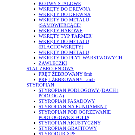
KOTWY STALOWE
WKRĘTY DO DREWNA
WKRĘTY DO DREWNA
WKRETY DO METALU
(SAMOWIERCĄCE)
WKRĘTY HAKOWE
WKRĘTY TYP 'FARMER'
WKRĘTY DO METALU
(BLACHOWKRĘTY)
WKRĘTY DO METALU
WKRĘTY DO PŁYT WARSTWOWYCH
ZAWLECZKI
STAL ZBROJENIOWA
PRĘT ŻEBROWANY 6mb
PRĘT ŻEBROWANY 12mb
STYROPIAN
STYROPIAN PODŁOGOWY (DACH i
PODŁOGA)
STYROPIAN FASADOWY
STYROPIAN NA FUNDAMENT
STYROPIAN POD OGRZEWANIE
PODŁOGOWE Z FOLIĄ
STYROPIAN AKUSTYCZNY
STYROPIAN GRAFITOWY
STYRODUR XPS