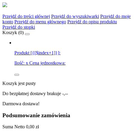
Przejdź do treści głównej
Przejdź do wyszukiwarki
Przejdź do moje
konto
Przejdź do menu głównego
Przejdź do opisu produktu
Przejdź do stopki
Koszyk (
0
)
Produkt [{[$index+1]}]:
Ilość:
x
Cena jednostkowa:
Koszyk jest pusty
Do bezpłatnej dostawy brakuje
-,--
Darmowa dostawa!
Podsumowanie zamówienia
Suma
Netto
0,00 zł