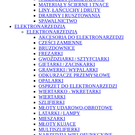
MATERIAŁY ŚCIERNE I TNĄCE
LINY, ŁAŃCUCHY I DRUTY
DRABINY I RUSZTOWANIA
SPAWALNICTWO
ELEKTRONARZĘDZIA
ELEKTRONARZĘDZIA
AKCESORIA DO ELEKTRONARZĘDZI
CZĘŚCI ZAMIENNE
BRUZDOWNICE
FREZARKI
GWOŹDZIARKI / SZTYFCIARKI
GIĘTARKI / ZACISKARKI
GRAWERKI / WYPALARKI
ODKURZACZE PRZEMYSŁOWE
OPALARKI
OSPRZĘT DO ELEKTRONARZĘDZI
WIERTARKO - WKRĘTARKI
WIERTARKI
SZLIFIERKI
MŁOTY UDAROWO-OBROTOWE
LATARKI / LAMPY
MIESZARKI
MŁOTY KUJĄCE
MULTISZLIFIERKI
NARZĘDZIA WIELOFUNKCYJNE