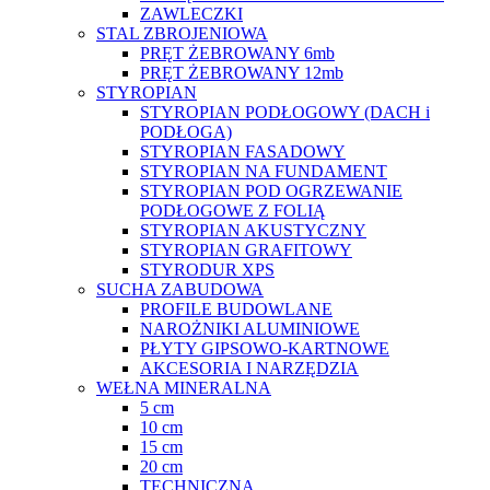
ZAWLECZKI
STAL ZBROJENIOWA
PRĘT ŻEBROWANY 6mb
PRĘT ŻEBROWANY 12mb
STYROPIAN
STYROPIAN PODŁOGOWY (DACH i
PODŁOGA)
STYROPIAN FASADOWY
STYROPIAN NA FUNDAMENT
STYROPIAN POD OGRZEWANIE
PODŁOGOWE Z FOLIĄ
STYROPIAN AKUSTYCZNY
STYROPIAN GRAFITOWY
STYRODUR XPS
SUCHA ZABUDOWA
PROFILE BUDOWLANE
NAROŻNIKI ALUMINIOWE
PŁYTY GIPSOWO-KARTNOWE
AKCESORIA I NARZĘDZIA
WEŁNA MINERALNA
5 cm
10 cm
15 cm
20 cm
TECHNICZNA