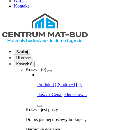
BLOG
Kontakt
Szukaj
Ulubione
Koszyk
0
Koszyk (
0
)
Produkt [{[$index+1]}]:
Ilość:
x
Cena jednostkowa:
Koszyk jest pusty
Do bezpłatnej dostawy brakuje
-,--
Darmowa dostawa!