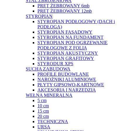
STAL ZBROJENIOWA
PRĘT ŻEBROWANY 6mb
PRĘT ŻEBROWANY 12mb
STYROPIAN
STYROPIAN PODŁOGOWY (DACH i
PODŁOGA)
STYROPIAN FASADOWY
STYROPIAN NA FUNDAMENT
STYROPIAN POD OGRZEWANIE
PODŁOGOWE Z FOLIĄ
STYROPIAN AKUSTYCZNY
STYROPIAN GRAFITOWY
STYRODUR XPS
SUCHA ZABUDOWA
PROFILE BUDOWLANE
NAROŻNIKI ALUMINIOWE
PŁYTY GIPSOWO-KARTNOWE
AKCESORIA I NARZĘDZIA
WEŁNA MINERALNA
5 cm
10 cm
15 cm
20 cm
TECHNICZNA
URSA