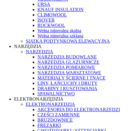
URSA
KNAUF INSULATION
CLIMOWOOL
ISOVER
ROCKWOOL
Wełna mineralna skalna
Wełna mineralna szklana
SIATKA PODTYNKOWA ELEWACYJNA
NARZĘDZIA
NARZĘDZIA
NARZĘDZIA BUDOWLANE
NARZĘDZIA GLAZURNICZE
NARZĘDZIA POMIAROWE
NARZĘDZIA WARSZTATOWE
MATERIAŁY ŚCIERNE I TNĄCE
LINY, ŁAŃCUCHY I DRUTY
DRABINY I RUSZTOWANIA
SPAWALNICTWO
ELEKTRONARZĘDZIA
ELEKTRONARZĘDZIA
AKCESORIA DO ELEKTRONARZĘDZI
CZĘŚCI ZAMIENNE
BRUZDOWNICE
FREZARKI
GWOŹDZIARKI / SZTYFCIARKI