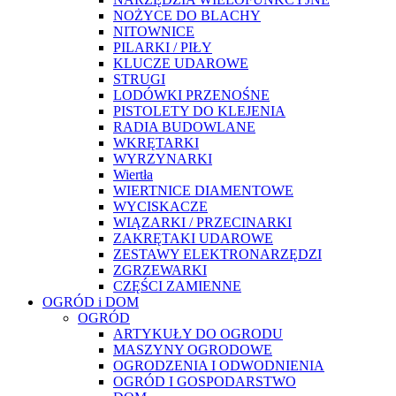
NOŻYCE DO BLACHY
NITOWNICE
PILARKI / PIŁY
KLUCZE UDAROWE
STRUGI
LODÓWKI PRZENOŚNE
PISTOLETY DO KLEJENIA
RADIA BUDOWLANE
WKRĘTARKI
WYRZYNARKI
Wiertła
WIERTNICE DIAMENTOWE
WYCISKACZE
WIĄZARKI / PRZECINARKI
ZAKRĘTAKI UDAROWE
ZESTAWY ELEKTRONARZĘDZI
ZGRZEWARKI
CZĘŚCI ZAMIENNE
OGRÓD i DOM
OGRÓD
ARTYKUŁY DO OGRODU
MASZYNY OGRODOWE
OGRODZENIA I ODWODNIENIA
OGRÓD I GOSPODARSTWO