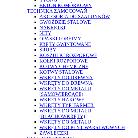
BETON KOMÓRKOWY
TECHNIKA ZAMOCOWAŃ
AKCESORIA DO SZALUNKÓW
GWOŹDZIE STALOWE
NAKRĘTKI
NITY
OPASKI I OBEJMY
PRĘTY GWINTOWANE
ŚRUBY
KOSZULKI ROZPOROWE
KOŁKI ROZPOROWE
KOTWY CHEMICZNE
KOTWY STALOWE
WKRĘTY DO DREWNA
WKRĘTY DO DREWNA
WKRETY DO METALU
(SAMOWIERCĄCE)
WKRĘTY HAKOWE
WKRĘTY TYP 'FARMER'
WKRĘTY DO METALU
(BLACHOWKRĘTY)
WKRĘTY DO METALU
WKRĘTY DO PŁYT WARSTWOWYCH
ZAWLECZKI