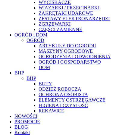
WYCISKACZE
WIĄZARKI / PRZECINARKI
ZAKRĘTAKI UDAROWE
ZESTAWY ELEKTRONARZĘDZI
ZGRZEWARKI
CZĘŚCI ZAMIENNE
OGRÓD i DOM
OGRÓD
ARTYKUŁY DO OGRODU
MASZYNY OGRODOWE
OGRODZENIA I ODWODNIENIA
OGRÓD I GOSPODARSTWO
DOM
BHP
BHP
BUTY
ODZIEŻ ROBOCZA
OCHRONA OSOBISTA
ELEMENTY OSTRZEGAWCZE
HIGIENA I CZYSTOŚĆ
RĘKAWICE
NOWOŚCI
PROMOCJE
BLOG
Kontakt