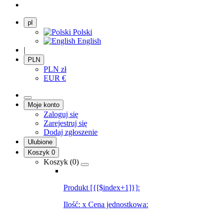
pl
Polski
English
|
PLN
PLN
zł
EUR
€
Moje konto
Zaloguj się
Zarejestruj się
Dodaj zgłoszenie
Ulubione
Koszyk
0
Koszyk (
0
)
Produkt [{[$index+1]}]:
Ilość:
x
Cena jednostkowa: