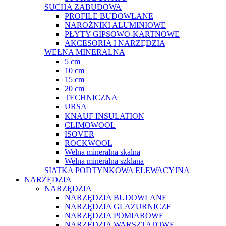
SUCHA ZABUDOWA
PROFILE BUDOWLANE
NAROŻNIKI ALUMINIOWE
PŁYTY GIPSOWO-KARTNOWE
AKCESORIA I NARZĘDZIA
WEŁNA MINERALNA
5 cm
10 cm
15 cm
20 cm
TECHNICZNA
URSA
KNAUF INSULATION
CLIMOWOOL
ISOVER
ROCKWOOL
Wełna mineralna skalna
Wełna mineralna szklana
SIATKA PODTYNKOWA ELEWACYJNA
NARZĘDZIA
NARZĘDZIA
NARZĘDZIA BUDOWLANE
NARZĘDZIA GLAZURNICZE
NARZĘDZIA POMIAROWE
NARZĘDZIA WARSZTATOWE