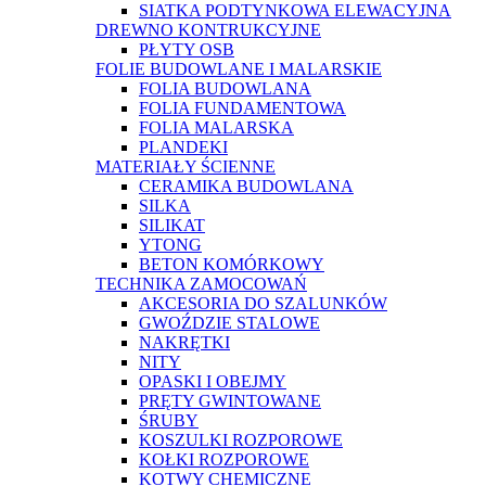
SIATKA PODTYNKOWA ELEWACYJNA
DREWNO KONTRUKCYJNE
PŁYTY OSB
FOLIE BUDOWLANE I MALARSKIE
FOLIA BUDOWLANA
FOLIA FUNDAMENTOWA
FOLIA MALARSKA
PLANDEKI
MATERIAŁY ŚCIENNE
CERAMIKA BUDOWLANA
SILKA
SILIKAT
YTONG
BETON KOMÓRKOWY
TECHNIKA ZAMOCOWAŃ
AKCESORIA DO SZALUNKÓW
GWOŹDZIE STALOWE
NAKRĘTKI
NITY
OPASKI I OBEJMY
PRĘTY GWINTOWANE
ŚRUBY
KOSZULKI ROZPOROWE
KOŁKI ROZPOROWE
KOTWY CHEMICZNE