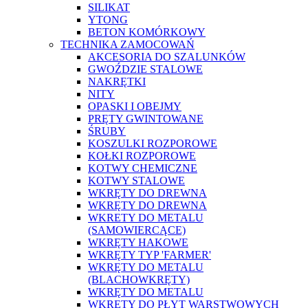
SILIKAT
YTONG
BETON KOMÓRKOWY
TECHNIKA ZAMOCOWAŃ
AKCESORIA DO SZALUNKÓW
GWOŹDZIE STALOWE
NAKRĘTKI
NITY
OPASKI I OBEJMY
PRĘTY GWINTOWANE
ŚRUBY
KOSZULKI ROZPOROWE
KOŁKI ROZPOROWE
KOTWY CHEMICZNE
KOTWY STALOWE
WKRĘTY DO DREWNA
WKRĘTY DO DREWNA
WKRETY DO METALU
(SAMOWIERCĄCE)
WKRĘTY HAKOWE
WKRĘTY TYP 'FARMER'
WKRĘTY DO METALU
(BLACHOWKRĘTY)
WKRĘTY DO METALU
WKRĘTY DO PŁYT WARSTWOWYCH