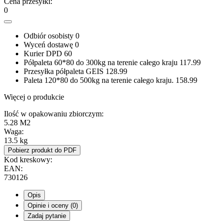
Cena przesyłki:
0
Odbiór osobisty
0
Wyceń dostawę
0
Kurier DPD
60
Półpaleta 60*80 do 300kg na terenie całego kraju
117.99
Przesyłka półpaleta GEIS
128.99
Paleta 120*80 do 500kg na terenie całego kraju.
158.99
Więcej o produkcie
Ilość w opakowaniu zbiorczym:
5.28 M2
Waga:
13.5 kg
Pobierz produkt do PDF
Kod kreskowy:
EAN:
730126
Opis
Opinie i oceny (0)
Zadaj pytanie