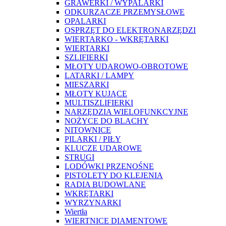
GRAWERKI / WYPALARKI
ODKURZACZE PRZEMYSŁOWE
OPALARKI
OSPRZĘT DO ELEKTRONARZĘDZI
WIERTARKO - WKRĘTARKI
WIERTARKI
SZLIFIERKI
MŁOTY UDAROWO-OBROTOWE
LATARKI / LAMPY
MIESZARKI
MŁOTY KUJĄCE
MULTISZLIFIERKI
NARZĘDZIA WIELOFUNKCYJNE
NOŻYCE DO BLACHY
NITOWNICE
PILARKI / PIŁY
KLUCZE UDAROWE
STRUGI
LODÓWKI PRZENOŚNE
PISTOLETY DO KLEJENIA
RADIA BUDOWLANE
WKRĘTARKI
WYRZYNARKI
Wiertła
WIERTNICE DIAMENTOWE