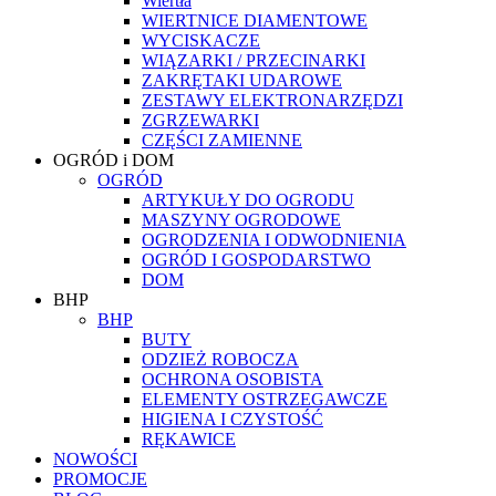
Wiertła
WIERTNICE DIAMENTOWE
WYCISKACZE
WIĄZARKI / PRZECINARKI
ZAKRĘTAKI UDAROWE
ZESTAWY ELEKTRONARZĘDZI
ZGRZEWARKI
CZĘŚCI ZAMIENNE
OGRÓD i DOM
OGRÓD
ARTYKUŁY DO OGRODU
MASZYNY OGRODOWE
OGRODZENIA I ODWODNIENIA
OGRÓD I GOSPODARSTWO
DOM
BHP
BHP
BUTY
ODZIEŻ ROBOCZA
OCHRONA OSOBISTA
ELEMENTY OSTRZEGAWCZE
HIGIENA I CZYSTOŚĆ
RĘKAWICE
NOWOŚCI
PROMOCJE