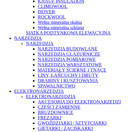
KNAUF INSULATION
CLIMOWOOL
ISOVER
ROCKWOOL
Wełna mineralna skalna
Wełna mineralna szklana
SIATKA PODTYNKOWA ELEWACYJNA
NARZĘDZIA
NARZĘDZIA
NARZĘDZIA BUDOWLANE
NARZĘDZIA GLAZURNICZE
NARZĘDZIA POMIAROWE
NARZĘDZIA WARSZTATOWE
MATERIAŁY ŚCIERNE I TNĄCE
LINY, ŁAŃCUCHY I DRUTY
DRABINY I RUSZTOWANIA
SPAWALNICTWO
ELEKTRONARZĘDZIA
ELEKTRONARZĘDZIA
AKCESORIA DO ELEKTRONARZĘDZI
CZĘŚCI ZAMIENNE
BRUZDOWNICE
FREZARKI
GWOŹDZIARKI / SZTYFCIARKI
GIĘTARKI / ZACISKARKI