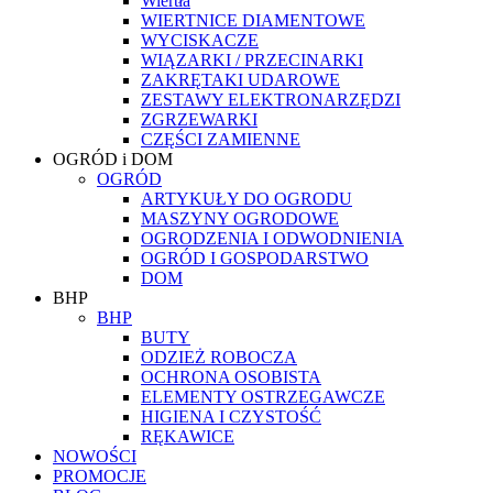
Wiertła
WIERTNICE DIAMENTOWE
WYCISKACZE
WIĄZARKI / PRZECINARKI
ZAKRĘTAKI UDAROWE
ZESTAWY ELEKTRONARZĘDZI
ZGRZEWARKI
CZĘŚCI ZAMIENNE
OGRÓD i DOM
OGRÓD
ARTYKUŁY DO OGRODU
MASZYNY OGRODOWE
OGRODZENIA I ODWODNIENIA
OGRÓD I GOSPODARSTWO
DOM
BHP
BHP
BUTY
ODZIEŻ ROBOCZA
OCHRONA OSOBISTA
ELEMENTY OSTRZEGAWCZE
HIGIENA I CZYSTOŚĆ
RĘKAWICE
NOWOŚCI
PROMOCJE