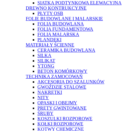
SIATKA PODTYNKOWA ELEWACYJNA
DREWNO KONTRUKCYJNE
PŁYTY OSB
FOLIE BUDOWLANE I MALARSKIE
FOLIA BUDOWLANA
FOLIA FUNDAMENTOWA
FOLIA MALARSKA
PLANDEKI
MATERIAŁY ŚCIENNE
CERAMIKA BUDOWLANA
SILKA
SILIKAT
YTONG
BETON KOMÓRKOWY
TECHNIKA ZAMOCOWAŃ
AKCESORIA DO SZALUNKÓW
GWOŹDZIE STALOWE
NAKRĘTKI
NITY
OPASKI I OBEJMY
PRĘTY GWINTOWANE
ŚRUBY
KOSZULKI ROZPOROWE
KOŁKI ROZPOROWE
KOTWY CHEMICZNE