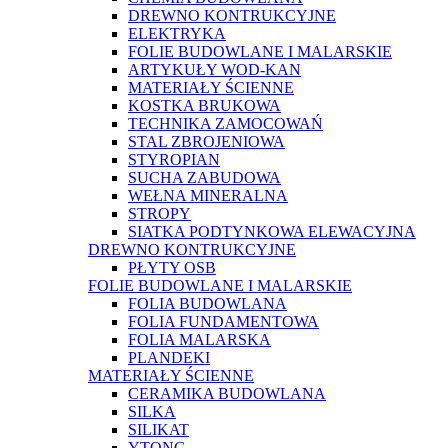
DREWNO KONTRUKCYJNE
ELEKTRYKA
FOLIE BUDOWLANE I MALARSKIE
ARTYKUŁY WOD-KAN
MATERIAŁY ŚCIENNE
KOSTKA BRUKOWA
TECHNIKA ZAMOCOWAŃ
STAL ZBROJENIOWA
STYROPIAN
SUCHA ZABUDOWA
WEŁNA MINERALNA
STROPY
SIATKA PODTYNKOWA ELEWACYJNA
DREWNO KONTRUKCYJNE
PŁYTY OSB
FOLIE BUDOWLANE I MALARSKIE
FOLIA BUDOWLANA
FOLIA FUNDAMENTOWA
FOLIA MALARSKA
PLANDEKI
MATERIAŁY ŚCIENNE
CERAMIKA BUDOWLANA
SILKA
SILIKAT
YTONG