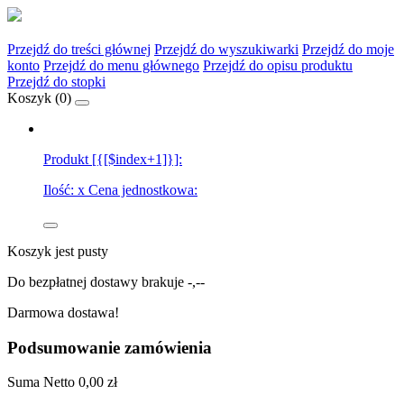
Przejdź do treści głównej
Przejdź do wyszukiwarki
Przejdź do moje
konto
Przejdź do menu głównego
Przejdź do opisu produktu
Przejdź do stopki
Koszyk (
0
)
Produkt [{[$index+1]}]:
Ilość:
x
Cena jednostkowa:
Koszyk jest pusty
Do bezpłatnej dostawy brakuje
-,--
Darmowa dostawa!
Podsumowanie zamówienia
Suma
Netto
0,00 zł