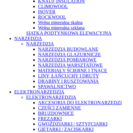
KNAUF INSULATION
CLIMOWOOL
ISOVER
ROCKWOOL
Wełna mineralna skalna
Wełna mineralna szklana
SIATKA PODTYNKOWA ELEWACYJNA
NARZĘDZIA
NARZĘDZIA
NARZĘDZIA BUDOWLANE
NARZĘDZIA GLAZURNICZE
NARZĘDZIA POMIAROWE
NARZĘDZIA WARSZTATOWE
MATERIAŁY ŚCIERNE I TNĄCE
LINY, ŁAŃCUCHY I DRUTY
DRABINY I RUSZTOWANIA
SPAWALNICTWO
ELEKTRONARZĘDZIA
ELEKTRONARZĘDZIA
AKCESORIA DO ELEKTRONARZĘDZI
CZĘŚCI ZAMIENNE
BRUZDOWNICE
FREZARKI
GWOŹDZIARKI / SZTYFCIARKI
GIĘTARKI / ZACISKARKI