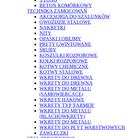
BETON KOMÓRKOWY
TECHNIKA ZAMOCOWAŃ
AKCESORIA DO SZALUNKÓW
GWOŹDZIE STALOWE
NAKRĘTKI
NITY
OPASKI I OBEJMY
PRĘTY GWINTOWANE
ŚRUBY
KOSZULKI ROZPOROWE
KOŁKI ROZPOROWE
KOTWY CHEMICZNE
KOTWY STALOWE
WKRĘTY DO DREWNA
WKRĘTY DO DREWNA
WKRETY DO METALU
(SAMOWIERCĄCE)
WKRĘTY HAKOWE
WKRĘTY TYP 'FARMER'
WKRĘTY DO METALU
(BLACHOWKRĘTY)
WKRĘTY DO METALU
WKRĘTY DO PŁYT WARSTWOWYCH
ZAWLECZKI