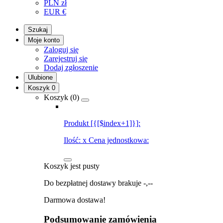
PLN
zł
EUR
€
Szukaj
Moje konto
Zaloguj się
Zarejestruj się
Dodaj zgłoszenie
Ulubione
Koszyk
0
Koszyk (
0
)
Produkt [{[$index+1]}]:
Ilość:
x
Cena jednostkowa:
Koszyk jest pusty
Do bezpłatnej dostawy brakuje
-,--
Darmowa dostawa!
Podsumowanie zamówienia