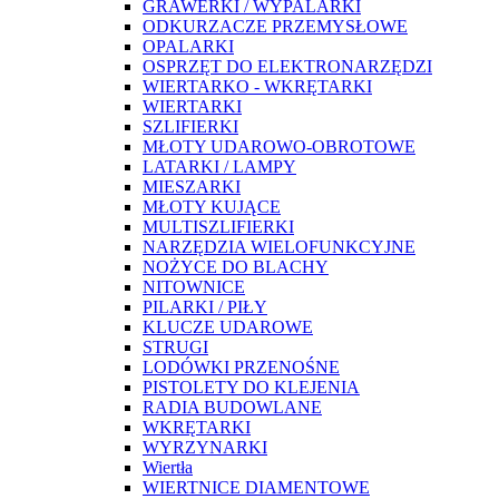
GRAWERKI / WYPALARKI
ODKURZACZE PRZEMYSŁOWE
OPALARKI
OSPRZĘT DO ELEKTRONARZĘDZI
WIERTARKO - WKRĘTARKI
WIERTARKI
SZLIFIERKI
MŁOTY UDAROWO-OBROTOWE
LATARKI / LAMPY
MIESZARKI
MŁOTY KUJĄCE
MULTISZLIFIERKI
NARZĘDZIA WIELOFUNKCYJNE
NOŻYCE DO BLACHY
NITOWNICE
PILARKI / PIŁY
KLUCZE UDAROWE
STRUGI
LODÓWKI PRZENOŚNE
PISTOLETY DO KLEJENIA
RADIA BUDOWLANE
WKRĘTARKI
WYRZYNARKI
Wiertła
WIERTNICE DIAMENTOWE