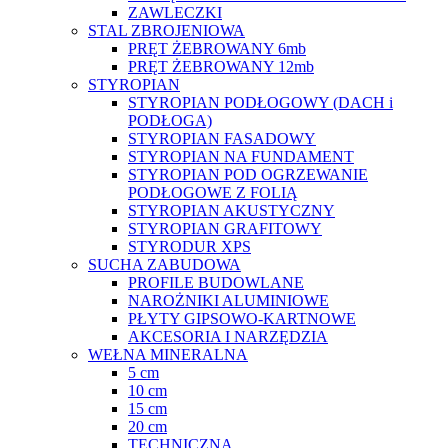
ZAWLECZKI
STAL ZBROJENIOWA
PRĘT ŻEBROWANY 6mb
PRĘT ŻEBROWANY 12mb
STYROPIAN
STYROPIAN PODŁOGOWY (DACH i
PODŁOGA)
STYROPIAN FASADOWY
STYROPIAN NA FUNDAMENT
STYROPIAN POD OGRZEWANIE
PODŁOGOWE Z FOLIĄ
STYROPIAN AKUSTYCZNY
STYROPIAN GRAFITOWY
STYRODUR XPS
SUCHA ZABUDOWA
PROFILE BUDOWLANE
NAROŻNIKI ALUMINIOWE
PŁYTY GIPSOWO-KARTNOWE
AKCESORIA I NARZĘDZIA
WEŁNA MINERALNA
5 cm
10 cm
15 cm
20 cm
TECHNICZNA