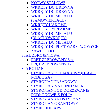
KOTWY STALOWE
WKRĘTY DO DREWNA
WKRĘTY DO DREWNA
WKRETY DO METALU
(SAMOWIERCĄCE)
WKRĘTY HAKOWE
WKRĘTY TYP 'FARMER'
WKRĘTY DO METALU
(BLACHOWKRĘTY)
WKRĘTY DO METALU
WKRĘTY DO PŁYT WARSTWOWYCH
ZAWLECZKI
STAL ZBROJENIOWA
PRĘT ŻEBROWANY 6mb
PRĘT ŻEBROWANY 12mb
STYROPIAN
STYROPIAN PODŁOGOWY (DACH i
PODŁOGA)
STYROPIAN FASADOWY
STYROPIAN NA FUNDAMENT
STYROPIAN POD OGRZEWANIE
PODŁOGOWE Z FOLIĄ
STYROPIAN AKUSTYCZNY
STYROPIAN GRAFITOWY
STYRODUR XPS