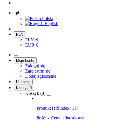
pl
Polski
English
|
PLN
PLN
zł
EUR
€
Moje konto
Zaloguj się
Zarejestruj się
Dodaj zgłoszenie
Ulubione
Koszyk
0
Koszyk (
0
)
Produkt [{[$index+1]}]:
Ilość:
x
Cena jednostkowa: