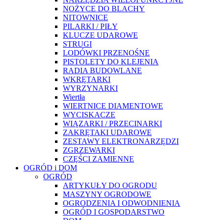
NOŻYCE DO BLACHY
NITOWNICE
PILARKI / PIŁY
KLUCZE UDAROWE
STRUGI
LODÓWKI PRZENOŚNE
PISTOLETY DO KLEJENIA
RADIA BUDOWLANE
WKRĘTARKI
WYRZYNARKI
Wiertła
WIERTNICE DIAMENTOWE
WYCISKACZE
WIĄZARKI / PRZECINARKI
ZAKRĘTAKI UDAROWE
ZESTAWY ELEKTRONARZĘDZI
ZGRZEWARKI
CZĘŚCI ZAMIENNE
OGRÓD i DOM
OGRÓD
ARTYKUŁY DO OGRODU
MASZYNY OGRODOWE
OGRODZENIA I ODWODNIENIA
OGRÓD I GOSPODARSTWO