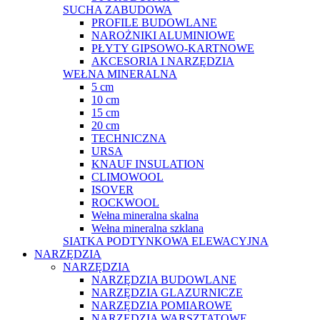
SUCHA ZABUDOWA
PROFILE BUDOWLANE
NAROŻNIKI ALUMINIOWE
PŁYTY GIPSOWO-KARTNOWE
AKCESORIA I NARZĘDZIA
WEŁNA MINERALNA
5 cm
10 cm
15 cm
20 cm
TECHNICZNA
URSA
KNAUF INSULATION
CLIMOWOOL
ISOVER
ROCKWOOL
Wełna mineralna skalna
Wełna mineralna szklana
SIATKA PODTYNKOWA ELEWACYJNA
NARZĘDZIA
NARZĘDZIA
NARZĘDZIA BUDOWLANE
NARZĘDZIA GLAZURNICZE
NARZĘDZIA POMIAROWE
NARZĘDZIA WARSZTATOWE