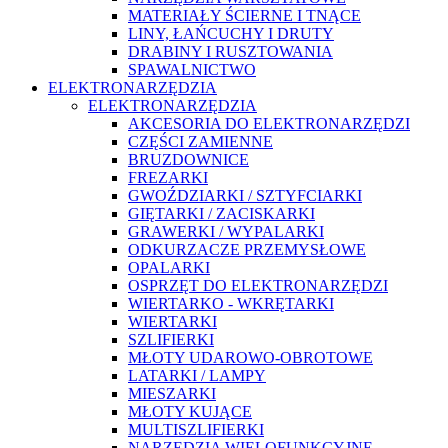
MATERIAŁY ŚCIERNE I TNĄCE
LINY, ŁAŃCUCHY I DRUTY
DRABINY I RUSZTOWANIA
SPAWALNICTWO
ELEKTRONARZĘDZIA
ELEKTRONARZĘDZIA
AKCESORIA DO ELEKTRONARZĘDZI
CZĘŚCI ZAMIENNE
BRUZDOWNICE
FREZARKI
GWOŹDZIARKI / SZTYFCIARKI
GIĘTARKI / ZACISKARKI
GRAWERKI / WYPALARKI
ODKURZACZE PRZEMYSŁOWE
OPALARKI
OSPRZĘT DO ELEKTRONARZĘDZI
WIERTARKO - WKRĘTARKI
WIERTARKI
SZLIFIERKI
MŁOTY UDAROWO-OBROTOWE
LATARKI / LAMPY
MIESZARKI
MŁOTY KUJĄCE
MULTISZLIFIERKI
NARZĘDZIA WIELOFUNKCYJNE