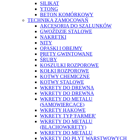
SILIKAT
YTONG
BETON KOMÓRKOWY
TECHNIKA ZAMOCOWAŃ
AKCESORIA DO SZALUNKÓW
GWOŹDZIE STALOWE
NAKRĘTKI
NITY
OPASKI I OBEJMY
PRĘTY GWINTOWANE
ŚRUBY
KOSZULKI ROZPOROWE
KOŁKI ROZPOROWE
KOTWY CHEMICZNE
KOTWY STALOWE
WKRĘTY DO DREWNA
WKRĘTY DO DREWNA
WKRETY DO METALU
(SAMOWIERCĄCE)
WKRĘTY HAKOWE
WKRĘTY TYP 'FARMER'
WKRĘTY DO METALU
(BLACHOWKRĘTY)
WKRĘTY DO METALU
WKRĘTY DO PŁYT WARSTWOWYCH