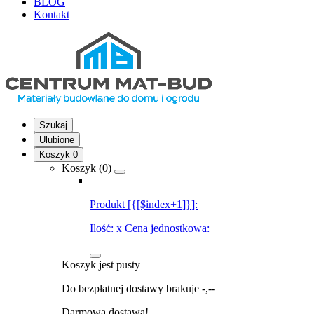
BLOG
Kontakt
Szukaj
Ulubione
Koszyk
0
Koszyk (
0
)
Produkt [{[$index+1]}]:
Ilość:
x
Cena jednostkowa:
Koszyk jest pusty
Do bezpłatnej dostawy brakuje
-,--
Darmowa dostawa!