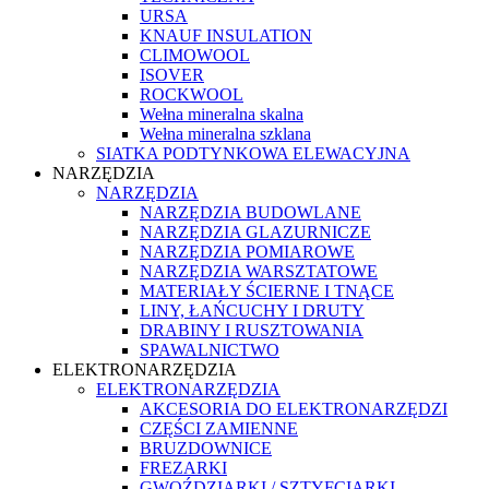
URSA
KNAUF INSULATION
CLIMOWOOL
ISOVER
ROCKWOOL
Wełna mineralna skalna
Wełna mineralna szklana
SIATKA PODTYNKOWA ELEWACYJNA
NARZĘDZIA
NARZĘDZIA
NARZĘDZIA BUDOWLANE
NARZĘDZIA GLAZURNICZE
NARZĘDZIA POMIAROWE
NARZĘDZIA WARSZTATOWE
MATERIAŁY ŚCIERNE I TNĄCE
LINY, ŁAŃCUCHY I DRUTY
DRABINY I RUSZTOWANIA
SPAWALNICTWO
ELEKTRONARZĘDZIA
ELEKTRONARZĘDZIA
AKCESORIA DO ELEKTRONARZĘDZI
CZĘŚCI ZAMIENNE
BRUZDOWNICE
FREZARKI
GWOŹDZIARKI / SZTYFCIARKI