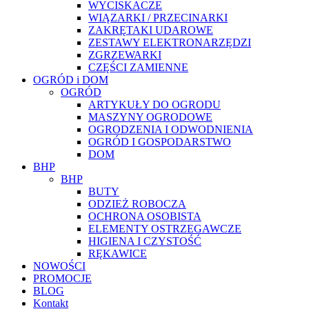
WYCISKACZE
WIĄZARKI / PRZECINARKI
ZAKRĘTAKI UDAROWE
ZESTAWY ELEKTRONARZĘDZI
ZGRZEWARKI
CZĘŚCI ZAMIENNE
OGRÓD i DOM
OGRÓD
ARTYKUŁY DO OGRODU
MASZYNY OGRODOWE
OGRODZENIA I ODWODNIENIA
OGRÓD I GOSPODARSTWO
DOM
BHP
BHP
BUTY
ODZIEŻ ROBOCZA
OCHRONA OSOBISTA
ELEMENTY OSTRZEGAWCZE
HIGIENA I CZYSTOŚĆ
RĘKAWICE
NOWOŚCI
PROMOCJE
BLOG
Kontakt