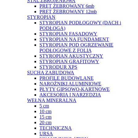
STAL ZBROJENIOWA
PRĘT ŻEBROWANY 6mb
PRĘT ŻEBROWANY 12mb
STYROPIAN
STYROPIAN PODŁOGOWY (DACH i
PODŁOGA)
STYROPIAN FASADOWY
STYROPIAN NA FUNDAMENT
STYROPIAN POD OGRZEWANIE
PODŁOGOWE Z FOLIĄ
STYROPIAN AKUSTYCZNY
STYROPIAN GRAFITOWY
STYRODUR XPS
SUCHA ZABUDOWA
PROFILE BUDOWLANE
NAROŻNIKI ALUMINIOWE
PŁYTY GIPSOWO-KARTNOWE
AKCESORIA I NARZĘDZIA
WEŁNA MINERALNA
5 cm
10 cm
15 cm
20 cm
TECHNICZNA
URSA