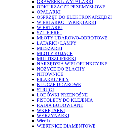
GRAWERKI / WYPALARKI
ODKURZACZE PRZEMYSŁOWE
OPALARKI
OSPRZĘT DO ELEKTRONARZĘDZI
WIERTARKO - WKRĘTARKI
WIERTARKI
SZLIFIERKI
MŁOTY UDAROWO-OBROTOWE
LATARKI / LAMPY
MIESZARKI
MŁOTY KUJĄCE
MULTISZLIFIERKI
NARZĘDZIA WIELOFUNKCYJNE
NOŻYCE DO BLACHY
NITOWNICE
PILARKI / PIŁY
KLUCZE UDAROWE
STRUGI
LODÓWKI PRZENOŚNE
PISTOLETY DO KLEJENIA
RADIA BUDOWLANE
WKRĘTARKI
WYRZYNARKI
Wiertła
WIERTNICE DIAMENTOWE