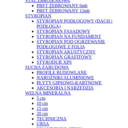
STAL ZBROJENIOWA
PRĘT ŻEBROWANY 6mb
PRĘT ŻEBROWANY 12mb
STYROPIAN
STYROPIAN PODŁOGOWY (DACH i
PODŁOGA)
STYROPIAN FASADOWY
STYROPIAN NA FUNDAMENT
STYROPIAN POD OGRZEWANIE
PODŁOGOWE Z FOLIĄ
STYROPIAN AKUSTYCZNY
STYROPIAN GRAFITOWY
STYRODUR XPS
SUCHA ZABUDOWA
PROFILE BUDOWLANE
NAROŻNIKI ALUMINIOWE
PŁYTY GIPSOWO-KARTNOWE
AKCESORIA I NARZĘDZIA
WEŁNA MINERALNA
5 cm
10 cm
15 cm
20 cm
TECHNICZNA
URSA