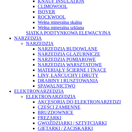
KNAUF INSULATION
CLIMOWOOL
ISOVER
ROCKWOOL
Wełna mineralna skalna
Wełna mineralna szklana
SIATKA PODTYNKOWA ELEWACYJNA
NARZĘDZIA
NARZĘDZIA
NARZĘDZIA BUDOWLANE
NARZĘDZIA GLAZURNICZE
NARZĘDZIA POMIAROWE
NARZĘDZIA WARSZTATOWE
MATERIAŁY ŚCIERNE I TNĄCE
LINY, ŁAŃCUCHY I DRUTY
DRABINY I RUSZTOWANIA
SPAWALNICTWO
ELEKTRONARZĘDZIA
ELEKTRONARZĘDZIA
AKCESORIA DO ELEKTRONARZĘDZI
CZĘŚCI ZAMIENNE
BRUZDOWNICE
FREZARKI
GWOŹDZIARKI / SZTYFCIARKI
GIĘTARKI / ZACISKARKI