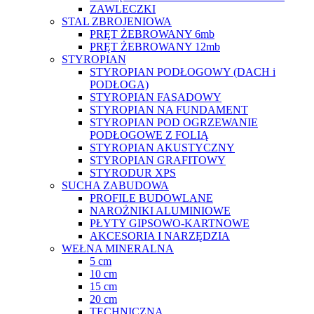
ZAWLECZKI
STAL ZBROJENIOWA
PRĘT ŻEBROWANY 6mb
PRĘT ŻEBROWANY 12mb
STYROPIAN
STYROPIAN PODŁOGOWY (DACH i
PODŁOGA)
STYROPIAN FASADOWY
STYROPIAN NA FUNDAMENT
STYROPIAN POD OGRZEWANIE
PODŁOGOWE Z FOLIĄ
STYROPIAN AKUSTYCZNY
STYROPIAN GRAFITOWY
STYRODUR XPS
SUCHA ZABUDOWA
PROFILE BUDOWLANE
NAROŻNIKI ALUMINIOWE
PŁYTY GIPSOWO-KARTNOWE
AKCESORIA I NARZĘDZIA
WEŁNA MINERALNA
5 cm
10 cm
15 cm
20 cm
TECHNICZNA