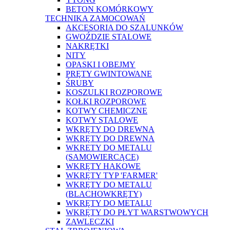
BETON KOMÓRKOWY
TECHNIKA ZAMOCOWAŃ
AKCESORIA DO SZALUNKÓW
GWOŹDZIE STALOWE
NAKRĘTKI
NITY
OPASKI I OBEJMY
PRĘTY GWINTOWANE
ŚRUBY
KOSZULKI ROZPOROWE
KOŁKI ROZPOROWE
KOTWY CHEMICZNE
KOTWY STALOWE
WKRĘTY DO DREWNA
WKRĘTY DO DREWNA
WKRETY DO METALU
(SAMOWIERCĄCE)
WKRĘTY HAKOWE
WKRĘTY TYP 'FARMER'
WKRĘTY DO METALU
(BLACHOWKRĘTY)
WKRĘTY DO METALU
WKRĘTY DO PŁYT WARSTWOWYCH
ZAWLECZKI