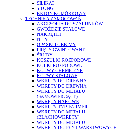
SILIKAT
YTONG
BETON KOMÓRKOWY
TECHNIKA ZAMOCOWAŃ
AKCESORIA DO SZALUNKÓW
GWOŹDZIE STALOWE
NAKRĘTKI
NITY
OPASKI I OBEJMY
PRĘTY GWINTOWANE
ŚRUBY
KOSZULKI ROZPOROWE
KOŁKI ROZPOROWE
KOTWY CHEMICZNE
KOTWY STALOWE
WKRĘTY DO DREWNA
WKRĘTY DO DREWNA
WKRETY DO METALU
(SAMOWIERCĄCE)
WKRĘTY HAKOWE
WKRĘTY TYP 'FARMER'
WKRĘTY DO METALU
(BLACHOWKRĘTY)
WKRĘTY DO METALU
WKRĘTY DO PŁYT WARSTWOWYCH