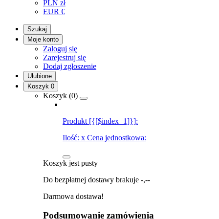
PLN
zł
EUR
€
Szukaj
Moje konto
Zaloguj się
Zarejestruj się
Dodaj zgłoszenie
Ulubione
Koszyk
0
Koszyk (
0
)
Produkt [{[$index+1]}]:
Ilość:
x
Cena jednostkowa:
Koszyk jest pusty
Do bezpłatnej dostawy brakuje
-,--
Darmowa dostawa!
Podsumowanie zamówienia