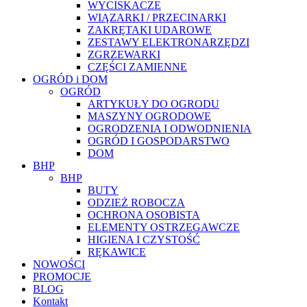
WYCISKACZE
WIĄZARKI / PRZECINARKI
ZAKRĘTAKI UDAROWE
ZESTAWY ELEKTRONARZĘDZI
ZGRZEWARKI
CZĘŚCI ZAMIENNE
OGRÓD i DOM
OGRÓD
ARTYKUŁY DO OGRODU
MASZYNY OGRODOWE
OGRODZENIA I ODWODNIENIA
OGRÓD I GOSPODARSTWO
DOM
BHP
BHP
BUTY
ODZIEŻ ROBOCZA
OCHRONA OSOBISTA
ELEMENTY OSTRZEGAWCZE
HIGIENA I CZYSTOŚĆ
RĘKAWICE
NOWOŚCI
PROMOCJE
BLOG
Kontakt