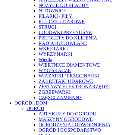
NOŻYCE DO BLACHY
NITOWNICE
PILARKI / PIŁY
KLUCZE UDAROWE
STRUGI
LODÓWKI PRZENOŚNE
PISTOLETY DO KLEJENIA
RADIA BUDOWLANE
WKRĘTARKI
WYRZYNARKI
Wiertła
WIERTNICE DIAMENTOWE
WYCISKACZE
WIĄZARKI / PRZECINARKI
ZAKRĘTAKI UDAROWE
ZESTAWY ELEKTRONARZĘDZI
ZGRZEWARKI
CZĘŚCI ZAMIENNE
OGRÓD i DOM
OGRÓD
ARTYKUŁY DO OGRODU
MASZYNY OGRODOWE
OGRODZENIA I ODWODNIENIA
OGRÓD I GOSPODARSTWO