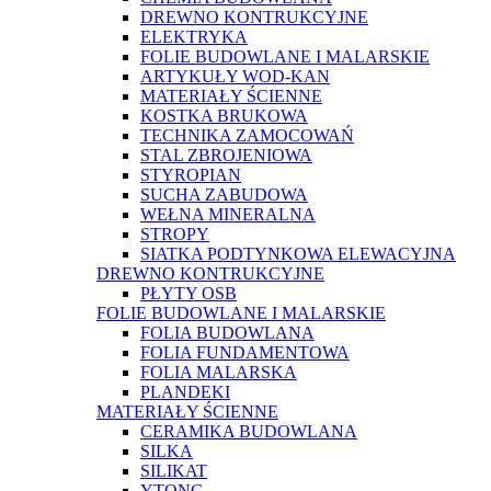
DREWNO KONTRUKCYJNE
ELEKTRYKA
FOLIE BUDOWLANE I MALARSKIE
ARTYKUŁY WOD-KAN
MATERIAŁY ŚCIENNE
KOSTKA BRUKOWA
TECHNIKA ZAMOCOWAŃ
STAL ZBROJENIOWA
STYROPIAN
SUCHA ZABUDOWA
WEŁNA MINERALNA
STROPY
SIATKA PODTYNKOWA ELEWACYJNA
DREWNO KONTRUKCYJNE
PŁYTY OSB
FOLIE BUDOWLANE I MALARSKIE
FOLIA BUDOWLANA
FOLIA FUNDAMENTOWA
FOLIA MALARSKA
PLANDEKI
MATERIAŁY ŚCIENNE
CERAMIKA BUDOWLANA
SILKA
SILIKAT
YTONG