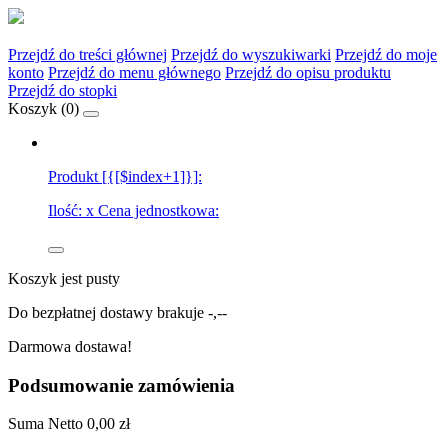
Przejdź do treści głównej
Przejdź do wyszukiwarki
Przejdź do moje
konto
Przejdź do menu głównego
Przejdź do opisu produktu
Przejdź do stopki
Koszyk (
0
)
Produkt [{[$index+1]}]:
Ilość:
x
Cena jednostkowa:
Koszyk jest pusty
Do bezpłatnej dostawy brakuje
-,--
Darmowa dostawa!
Podsumowanie zamówienia
Suma
Netto
0,00 zł