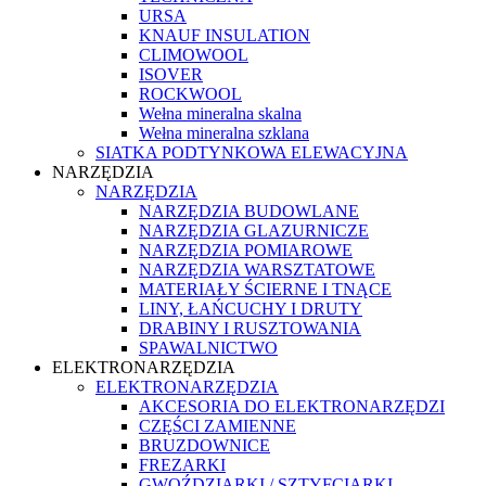
URSA
KNAUF INSULATION
CLIMOWOOL
ISOVER
ROCKWOOL
Wełna mineralna skalna
Wełna mineralna szklana
SIATKA PODTYNKOWA ELEWACYJNA
NARZĘDZIA
NARZĘDZIA
NARZĘDZIA BUDOWLANE
NARZĘDZIA GLAZURNICZE
NARZĘDZIA POMIAROWE
NARZĘDZIA WARSZTATOWE
MATERIAŁY ŚCIERNE I TNĄCE
LINY, ŁAŃCUCHY I DRUTY
DRABINY I RUSZTOWANIA
SPAWALNICTWO
ELEKTRONARZĘDZIA
ELEKTRONARZĘDZIA
AKCESORIA DO ELEKTRONARZĘDZI
CZĘŚCI ZAMIENNE
BRUZDOWNICE
FREZARKI
GWOŹDZIARKI / SZTYFCIARKI