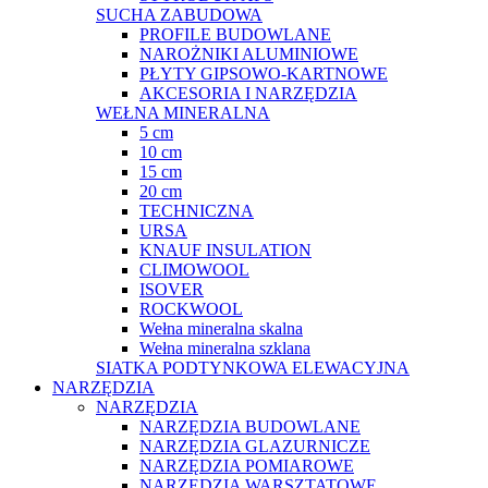
SUCHA ZABUDOWA
PROFILE BUDOWLANE
NAROŻNIKI ALUMINIOWE
PŁYTY GIPSOWO-KARTNOWE
AKCESORIA I NARZĘDZIA
WEŁNA MINERALNA
5 cm
10 cm
15 cm
20 cm
TECHNICZNA
URSA
KNAUF INSULATION
CLIMOWOOL
ISOVER
ROCKWOOL
Wełna mineralna skalna
Wełna mineralna szklana
SIATKA PODTYNKOWA ELEWACYJNA
NARZĘDZIA
NARZĘDZIA
NARZĘDZIA BUDOWLANE
NARZĘDZIA GLAZURNICZE
NARZĘDZIA POMIAROWE
NARZĘDZIA WARSZTATOWE