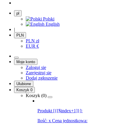
pl
Polski
English
|
PLN
PLN
zł
EUR
€
Moje konto
Zaloguj się
Zarejestruj się
Dodaj zgłoszenie
Ulubione
Koszyk
0
Koszyk (
0
)
Produkt [{[$index+1]}]:
Ilość:
x
Cena jednostkowa: