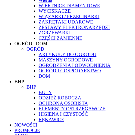
Wiertła
WIERTNICE DIAMENTOWE
WYCISKACZE
WIĄZARKI / PRZECINARKI
ZAKRĘTAKI UDAROWE
ZESTAWY ELEKTRONARZĘDZI
ZGRZEWARKI
CZĘŚCI ZAMIENNE
OGRÓD i DOM
OGRÓD
ARTYKUŁY DO OGRODU
MASZYNY OGRODOWE
OGRODZENIA I ODWODNIENIA
OGRÓD I GOSPODARSTWO
DOM
BHP
BHP
BUTY
ODZIEŻ ROBOCZA
OCHRONA OSOBISTA
ELEMENTY OSTRZEGAWCZE
HIGIENA I CZYSTOŚĆ
RĘKAWICE
NOWOŚCI
PROMOCJE