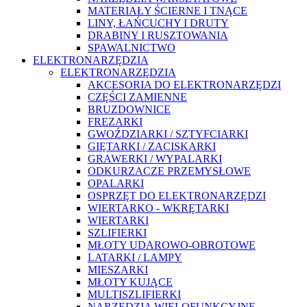
MATERIAŁY ŚCIERNE I TNĄCE
LINY, ŁAŃCUCHY I DRUTY
DRABINY I RUSZTOWANIA
SPAWALNICTWO
ELEKTRONARZĘDZIA
ELEKTRONARZĘDZIA
AKCESORIA DO ELEKTRONARZĘDZI
CZĘŚCI ZAMIENNE
BRUZDOWNICE
FREZARKI
GWOŹDZIARKI / SZTYFCIARKI
GIĘTARKI / ZACISKARKI
GRAWERKI / WYPALARKI
ODKURZACZE PRZEMYSŁOWE
OPALARKI
OSPRZĘT DO ELEKTRONARZĘDZI
WIERTARKO - WKRĘTARKI
WIERTARKI
SZLIFIERKI
MŁOTY UDAROWO-OBROTOWE
LATARKI / LAMPY
MIESZARKI
MŁOTY KUJĄCE
MULTISZLIFIERKI
NARZĘDZIA WIELOFUNKCYJNE