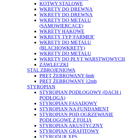
KOTWY STALOWE
WKRĘTY DO DREWNA
WKRĘTY DO DREWNA
WKRETY DO METALU
(SAMOWIERCĄCE)
WKRĘTY HAKOWE
WKRĘTY TYP 'FARMER'
WKRĘTY DO METALU
(BLACHOWKRĘTY)
WKRĘTY DO METALU
WKRĘTY DO PŁYT WARSTWOWYCH
ZAWLECZKI
STAL ZBROJENIOWA
PRĘT ŻEBROWANY 6mb
PRĘT ŻEBROWANY 12mb
STYROPIAN
STYROPIAN PODŁOGOWY (DACH i
PODŁOGA)
STYROPIAN FASADOWY
STYROPIAN NA FUNDAMENT
STYROPIAN POD OGRZEWANIE
PODŁOGOWE Z FOLIĄ
STYROPIAN AKUSTYCZNY
STYROPIAN GRAFITOWY
STYRODUR XPS