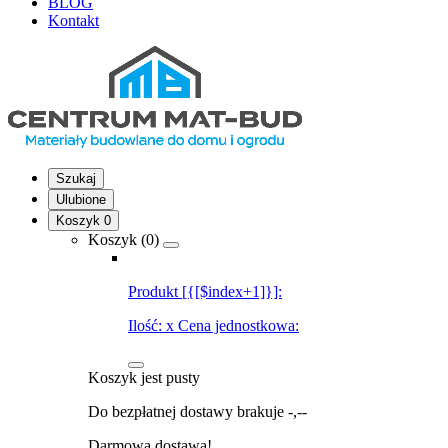
BLOG
Kontakt
Szukaj
Ulubione
Koszyk
0
Koszyk (
0
)
Produkt [{[$index+1]}]:
Ilość:
x
Cena jednostkowa:
Koszyk jest pusty
Do bezpłatnej dostawy brakuje
-,--
Darmowa dostawa!