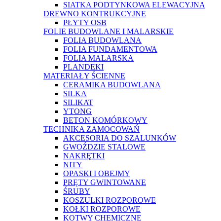
SIATKA PODTYNKOWA ELEWACYJNA
DREWNO KONTRUKCYJNE
PŁYTY OSB
FOLIE BUDOWLANE I MALARSKIE
FOLIA BUDOWLANA
FOLIA FUNDAMENTOWA
FOLIA MALARSKA
PLANDEKI
MATERIAŁY ŚCIENNE
CERAMIKA BUDOWLANA
SILKA
SILIKAT
YTONG
BETON KOMÓRKOWY
TECHNIKA ZAMOCOWAŃ
AKCESORIA DO SZALUNKÓW
GWOŹDZIE STALOWE
NAKRĘTKI
NITY
OPASKI I OBEJMY
PRĘTY GWINTOWANE
ŚRUBY
KOSZULKI ROZPOROWE
KOŁKI ROZPOROWE
KOTWY CHEMICZNE