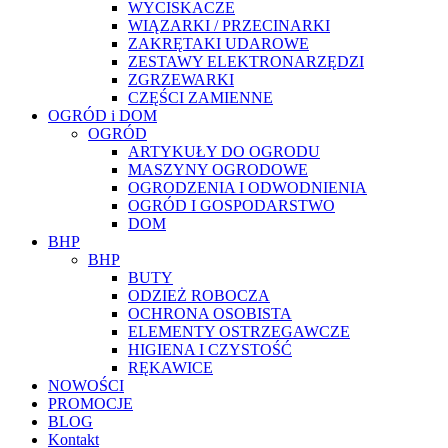
WYCISKACZE
WIĄZARKI / PRZECINARKI
ZAKRĘTAKI UDAROWE
ZESTAWY ELEKTRONARZĘDZI
ZGRZEWARKI
CZĘŚCI ZAMIENNE
OGRÓD i DOM
OGRÓD
ARTYKUŁY DO OGRODU
MASZYNY OGRODOWE
OGRODZENIA I ODWODNIENIA
OGRÓD I GOSPODARSTWO
DOM
BHP
BHP
BUTY
ODZIEŻ ROBOCZA
OCHRONA OSOBISTA
ELEMENTY OSTRZEGAWCZE
HIGIENA I CZYSTOŚĆ
RĘKAWICE
NOWOŚCI
PROMOCJE
BLOG
Kontakt