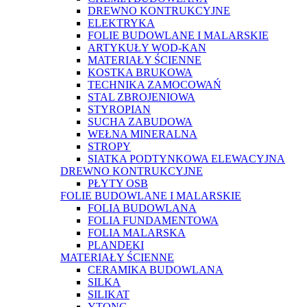
DREWNO KONTRUKCYJNE
ELEKTRYKA
FOLIE BUDOWLANE I MALARSKIE
ARTYKUŁY WOD-KAN
MATERIAŁY ŚCIENNE
KOSTKA BRUKOWA
TECHNIKA ZAMOCOWAŃ
STAL ZBROJENIOWA
STYROPIAN
SUCHA ZABUDOWA
WEŁNA MINERALNA
STROPY
SIATKA PODTYNKOWA ELEWACYJNA
DREWNO KONTRUKCYJNE
PŁYTY OSB
FOLIE BUDOWLANE I MALARSKIE
FOLIA BUDOWLANA
FOLIA FUNDAMENTOWA
FOLIA MALARSKA
PLANDEKI
MATERIAŁY ŚCIENNE
CERAMIKA BUDOWLANA
SILKA
SILIKAT
YTONG