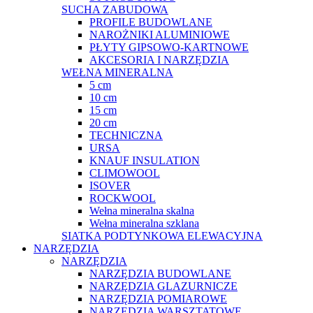
SUCHA ZABUDOWA
PROFILE BUDOWLANE
NAROŻNIKI ALUMINIOWE
PŁYTY GIPSOWO-KARTNOWE
AKCESORIA I NARZĘDZIA
WEŁNA MINERALNA
5 cm
10 cm
15 cm
20 cm
TECHNICZNA
URSA
KNAUF INSULATION
CLIMOWOOL
ISOVER
ROCKWOOL
Wełna mineralna skalna
Wełna mineralna szklana
SIATKA PODTYNKOWA ELEWACYJNA
NARZĘDZIA
NARZĘDZIA
NARZĘDZIA BUDOWLANE
NARZĘDZIA GLAZURNICZE
NARZĘDZIA POMIAROWE
NARZĘDZIA WARSZTATOWE