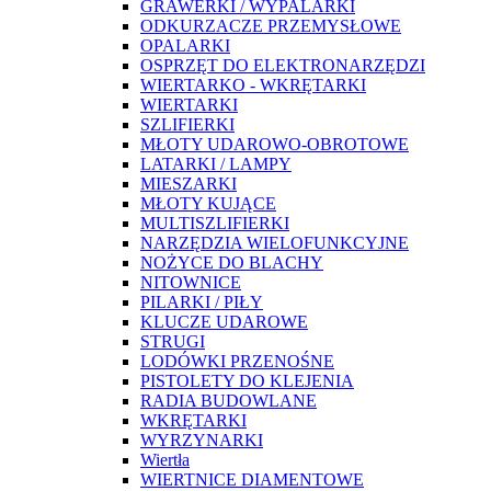
GRAWERKI / WYPALARKI
ODKURZACZE PRZEMYSŁOWE
OPALARKI
OSPRZĘT DO ELEKTRONARZĘDZI
WIERTARKO - WKRĘTARKI
WIERTARKI
SZLIFIERKI
MŁOTY UDAROWO-OBROTOWE
LATARKI / LAMPY
MIESZARKI
MŁOTY KUJĄCE
MULTISZLIFIERKI
NARZĘDZIA WIELOFUNKCYJNE
NOŻYCE DO BLACHY
NITOWNICE
PILARKI / PIŁY
KLUCZE UDAROWE
STRUGI
LODÓWKI PRZENOŚNE
PISTOLETY DO KLEJENIA
RADIA BUDOWLANE
WKRĘTARKI
WYRZYNARKI
Wiertła
WIERTNICE DIAMENTOWE