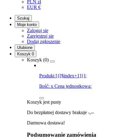
PLN
zł
EUR
€
Szukaj
Moje konto
Zaloguj się
Zarejestruj się
Dodaj zgłoszenie
Ulubione
Koszyk
0
Koszyk (
0
)
Produkt [{[$index+1]}]:
Ilość:
x
Cena jednostkowa:
Koszyk jest pusty
Do bezpłatnej dostawy brakuje
-,--
Darmowa dostawa!
Podsumowanie zamówienia