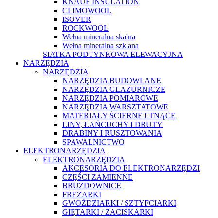
KNAUF INSULATION
CLIMOWOOL
ISOVER
ROCKWOOL
Wełna mineralna skalna
Wełna mineralna szklana
SIATKA PODTYNKOWA ELEWACYJNA
NARZĘDZIA
NARZĘDZIA
NARZĘDZIA BUDOWLANE
NARZĘDZIA GLAZURNICZE
NARZĘDZIA POMIAROWE
NARZĘDZIA WARSZTATOWE
MATERIAŁY ŚCIERNE I TNĄCE
LINY, ŁAŃCUCHY I DRUTY
DRABINY I RUSZTOWANIA
SPAWALNICTWO
ELEKTRONARZĘDZIA
ELEKTRONARZĘDZIA
AKCESORIA DO ELEKTRONARZĘDZI
CZĘŚCI ZAMIENNE
BRUZDOWNICE
FREZARKI
GWOŹDZIARKI / SZTYFCIARKI
GIĘTARKI / ZACISKARKI