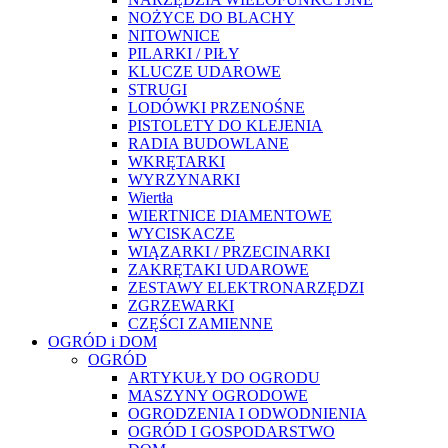
NOŻYCE DO BLACHY
NITOWNICE
PILARKI / PIŁY
KLUCZE UDAROWE
STRUGI
LODÓWKI PRZENOŚNE
PISTOLETY DO KLEJENIA
RADIA BUDOWLANE
WKRĘTARKI
WYRZYNARKI
Wiertła
WIERTNICE DIAMENTOWE
WYCISKACZE
WIĄZARKI / PRZECINARKI
ZAKRĘTAKI UDAROWE
ZESTAWY ELEKTRONARZĘDZI
ZGRZEWARKI
CZĘŚCI ZAMIENNE
OGRÓD i DOM
OGRÓD
ARTYKUŁY DO OGRODU
MASZYNY OGRODOWE
OGRODZENIA I ODWODNIENIA
OGRÓD I GOSPODARSTWO