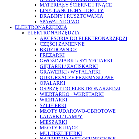
MATERIAŁY ŚCIERNE I TNĄCE
LINY, ŁAŃCUCHY I DRUTY
DRABINY I RUSZTOWANIA
SPAWALNICTWO
ELEKTRONARZĘDZIA
ELEKTRONARZĘDZIA
AKCESORIA DO ELEKTRONARZĘDZI
CZĘŚCI ZAMIENNE
BRUZDOWNICE
FREZARKI
GWOŹDZIARKI / SZTYFCIARKI
GIĘTARKI / ZACISKARKI
GRAWERKI / WYPALARKI
ODKURZACZE PRZEMYSŁOWE
OPALARKI
OSPRZĘT DO ELEKTRONARZĘDZI
WIERTARKO - WKRĘTARKI
WIERTARKI
SZLIFIERKI
MŁOTY UDAROWO-OBROTOWE
LATARKI / LAMPY
MIESZARKI
MŁOTY KUJĄCE
MULTISZLIFIERKI
NARZĘDZIA WIELOFUNKCYJNE