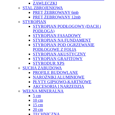
ZAWLECZKI
STAL ZBROJENIOWA
PRĘT ŻEBROWANY 6mb
PRĘT ŻEBROWANY 12mb
STYROPIAN
STYROPIAN PODŁOGOWY (DACH i
PODŁOGA)
STYROPIAN FASADOWY
STYROPIAN NA FUNDAMENT
STYROPIAN POD OGRZEWANIE
PODŁOGOWE Z FOLIĄ
STYROPIAN AKUSTYCZNY
STYROPIAN GRAFITOWY
STYRODUR XPS
SUCHA ZABUDOWA
PROFILE BUDOWLANE
NAROŻNIKI ALUMINIOWE
PŁYTY GIPSOWO-KARTNOWE
AKCESORIA I NARZĘDZIA
WEŁNA MINERALNA
5 cm
10 cm
15 cm
20 cm
TECHNICZNA