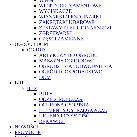
Wiertła
WIERTNICE DIAMENTOWE
WYCISKACZE
WIĄZARKI / PRZECINARKI
ZAKRĘTAKI UDAROWE
ZESTAWY ELEKTRONARZĘDZI
ZGRZEWARKI
CZĘŚCI ZAMIENNE
OGRÓD i DOM
OGRÓD
ARTYKUŁY DO OGRODU
MASZYNY OGRODOWE
OGRODZENIA I ODWODNIENIA
OGRÓD I GOSPODARSTWO
DOM
BHP
BHP
BUTY
ODZIEŻ ROBOCZA
OCHRONA OSOBISTA
ELEMENTY OSTRZEGAWCZE
HIGIENA I CZYSTOŚĆ
RĘKAWICE
NOWOŚCI
PROMOCJE