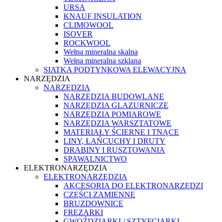
URSA
KNAUF INSULATION
CLIMOWOOL
ISOVER
ROCKWOOL
Wełna mineralna skalna
Wełna mineralna szklana
SIATKA PODTYNKOWA ELEWACYJNA
NARZĘDZIA
NARZĘDZIA
NARZĘDZIA BUDOWLANE
NARZĘDZIA GLAZURNICZE
NARZĘDZIA POMIAROWE
NARZĘDZIA WARSZTATOWE
MATERIAŁY ŚCIERNE I TNĄCE
LINY, ŁAŃCUCHY I DRUTY
DRABINY I RUSZTOWANIA
SPAWALNICTWO
ELEKTRONARZĘDZIA
ELEKTRONARZĘDZIA
AKCESORIA DO ELEKTRONARZĘDZI
CZĘŚCI ZAMIENNE
BRUZDOWNICE
FREZARKI
GWOŹDZIARKI / SZTYFCIARKI