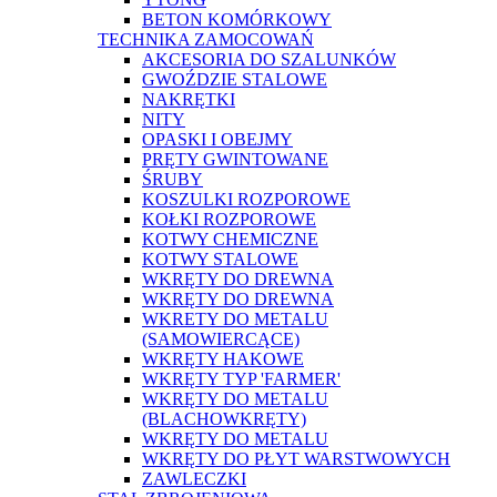
BETON KOMÓRKOWY
TECHNIKA ZAMOCOWAŃ
AKCESORIA DO SZALUNKÓW
GWOŹDZIE STALOWE
NAKRĘTKI
NITY
OPASKI I OBEJMY
PRĘTY GWINTOWANE
ŚRUBY
KOSZULKI ROZPOROWE
KOŁKI ROZPOROWE
KOTWY CHEMICZNE
KOTWY STALOWE
WKRĘTY DO DREWNA
WKRĘTY DO DREWNA
WKRETY DO METALU
(SAMOWIERCĄCE)
WKRĘTY HAKOWE
WKRĘTY TYP 'FARMER'
WKRĘTY DO METALU
(BLACHOWKRĘTY)
WKRĘTY DO METALU
WKRĘTY DO PŁYT WARSTWOWYCH
ZAWLECZKI