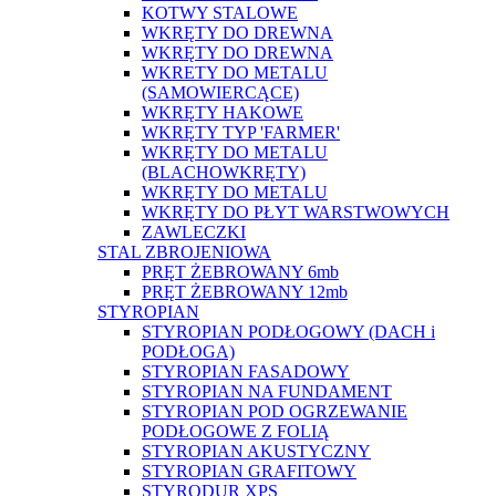
KOTWY STALOWE
WKRĘTY DO DREWNA
WKRĘTY DO DREWNA
WKRETY DO METALU
(SAMOWIERCĄCE)
WKRĘTY HAKOWE
WKRĘTY TYP 'FARMER'
WKRĘTY DO METALU
(BLACHOWKRĘTY)
WKRĘTY DO METALU
WKRĘTY DO PŁYT WARSTWOWYCH
ZAWLECZKI
STAL ZBROJENIOWA
PRĘT ŻEBROWANY 6mb
PRĘT ŻEBROWANY 12mb
STYROPIAN
STYROPIAN PODŁOGOWY (DACH i
PODŁOGA)
STYROPIAN FASADOWY
STYROPIAN NA FUNDAMENT
STYROPIAN POD OGRZEWANIE
PODŁOGOWE Z FOLIĄ
STYROPIAN AKUSTYCZNY
STYROPIAN GRAFITOWY
STYRODUR XPS