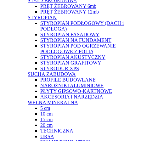
STAL ZBROJENIOWA
PRĘT ŻEBROWANY 6mb
PRĘT ŻEBROWANY 12mb
STYROPIAN
STYROPIAN PODŁOGOWY (DACH i
PODŁOGA)
STYROPIAN FASADOWY
STYROPIAN NA FUNDAMENT
STYROPIAN POD OGRZEWANIE
PODŁOGOWE Z FOLIĄ
STYROPIAN AKUSTYCZNY
STYROPIAN GRAFITOWY
STYRODUR XPS
SUCHA ZABUDOWA
PROFILE BUDOWLANE
NAROŻNIKI ALUMINIOWE
PŁYTY GIPSOWO-KARTNOWE
AKCESORIA I NARZĘDZIA
WEŁNA MINERALNA
5 cm
10 cm
15 cm
20 cm
TECHNICZNA
URSA