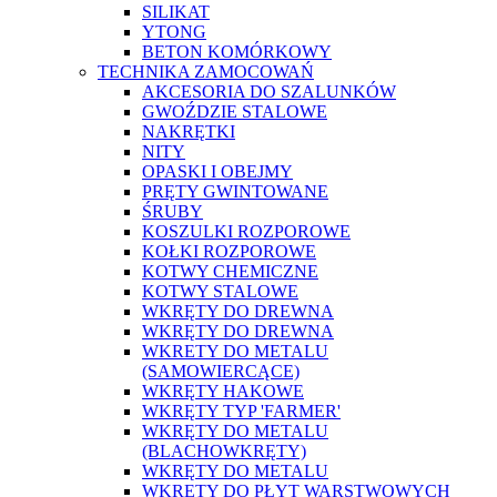
SILIKAT
YTONG
BETON KOMÓRKOWY
TECHNIKA ZAMOCOWAŃ
AKCESORIA DO SZALUNKÓW
GWOŹDZIE STALOWE
NAKRĘTKI
NITY
OPASKI I OBEJMY
PRĘTY GWINTOWANE
ŚRUBY
KOSZULKI ROZPOROWE
KOŁKI ROZPOROWE
KOTWY CHEMICZNE
KOTWY STALOWE
WKRĘTY DO DREWNA
WKRĘTY DO DREWNA
WKRETY DO METALU
(SAMOWIERCĄCE)
WKRĘTY HAKOWE
WKRĘTY TYP 'FARMER'
WKRĘTY DO METALU
(BLACHOWKRĘTY)
WKRĘTY DO METALU
WKRĘTY DO PŁYT WARSTWOWYCH