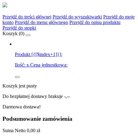
Przejdź do treści głównej
Przejdź do wyszukiwarki
Przejdź do moje
konto
Przejdź do menu głównego
Przejdź do opisu produktu
Przejdź do stopki
Koszyk (
0
)
Produkt [{[$index+1]}]:
Ilość:
x
Cena jednostkowa:
Koszyk jest pusty
Do bezpłatnej dostawy brakuje
-,--
Darmowa dostawa!
Podsumowanie zamówienia
Suma
Netto
0,00 zł