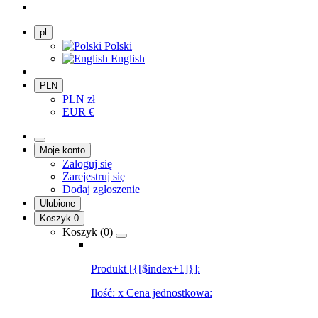
pl
Polski
English
|
PLN
PLN
zł
EUR
€
Moje konto
Zaloguj się
Zarejestruj się
Dodaj zgłoszenie
Ulubione
Koszyk
0
Koszyk (
0
)
Produkt [{[$index+1]}]:
Ilość:
x
Cena jednostkowa: