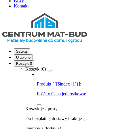
BLOG
Kontakt
Szukaj
Ulubione
Koszyk
0
Koszyk (
0
)
Produkt [{[$index+1]}]:
Ilość:
x
Cena jednostkowa:
Koszyk jest pusty
Do bezpłatnej dostawy brakuje
-,--
Darmowa dostawa!