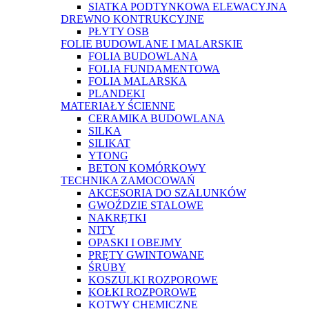
SIATKA PODTYNKOWA ELEWACYJNA
DREWNO KONTRUKCYJNE
PŁYTY OSB
FOLIE BUDOWLANE I MALARSKIE
FOLIA BUDOWLANA
FOLIA FUNDAMENTOWA
FOLIA MALARSKA
PLANDEKI
MATERIAŁY ŚCIENNE
CERAMIKA BUDOWLANA
SILKA
SILIKAT
YTONG
BETON KOMÓRKOWY
TECHNIKA ZAMOCOWAŃ
AKCESORIA DO SZALUNKÓW
GWOŹDZIE STALOWE
NAKRĘTKI
NITY
OPASKI I OBEJMY
PRĘTY GWINTOWANE
ŚRUBY
KOSZULKI ROZPOROWE
KOŁKI ROZPOROWE
KOTWY CHEMICZNE