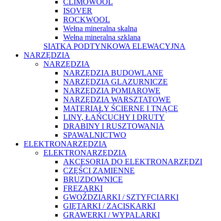
CLIMOWOOL
ISOVER
ROCKWOOL
Wełna mineralna skalna
Wełna mineralna szklana
SIATKA PODTYNKOWA ELEWACYJNA
NARZĘDZIA
NARZĘDZIA
NARZĘDZIA BUDOWLANE
NARZĘDZIA GLAZURNICZE
NARZĘDZIA POMIAROWE
NARZĘDZIA WARSZTATOWE
MATERIAŁY ŚCIERNE I TNĄCE
LINY, ŁAŃCUCHY I DRUTY
DRABINY I RUSZTOWANIA
SPAWALNICTWO
ELEKTRONARZĘDZIA
ELEKTRONARZĘDZIA
AKCESORIA DO ELEKTRONARZĘDZI
CZĘŚCI ZAMIENNE
BRUZDOWNICE
FREZARKI
GWOŹDZIARKI / SZTYFCIARKI
GIĘTARKI / ZACISKARKI
GRAWERKI / WYPALARKI