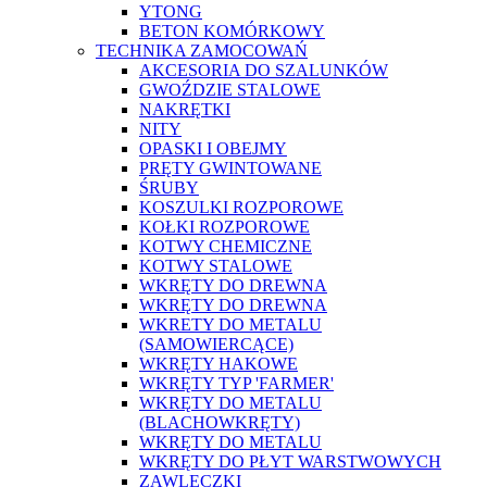
YTONG
BETON KOMÓRKOWY
TECHNIKA ZAMOCOWAŃ
AKCESORIA DO SZALUNKÓW
GWOŹDZIE STALOWE
NAKRĘTKI
NITY
OPASKI I OBEJMY
PRĘTY GWINTOWANE
ŚRUBY
KOSZULKI ROZPOROWE
KOŁKI ROZPOROWE
KOTWY CHEMICZNE
KOTWY STALOWE
WKRĘTY DO DREWNA
WKRĘTY DO DREWNA
WKRETY DO METALU
(SAMOWIERCĄCE)
WKRĘTY HAKOWE
WKRĘTY TYP 'FARMER'
WKRĘTY DO METALU
(BLACHOWKRĘTY)
WKRĘTY DO METALU
WKRĘTY DO PŁYT WARSTWOWYCH
ZAWLECZKI