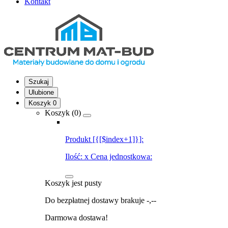
Kontakt
Szukaj
Ulubione
Koszyk
0
Koszyk (
0
)
Produkt [{[$index+1]}]:
Ilość:
x
Cena jednostkowa:
Koszyk jest pusty
Do bezpłatnej dostawy brakuje
-,--
Darmowa dostawa!