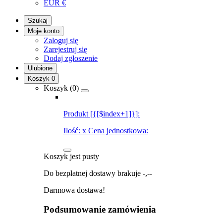
EUR
€
Szukaj
Moje konto
Zaloguj się
Zarejestruj się
Dodaj zgłoszenie
Ulubione
Koszyk
0
Koszyk (
0
)
Produkt [{[$index+1]}]:
Ilość:
x
Cena jednostkowa:
Koszyk jest pusty
Do bezpłatnej dostawy brakuje
-,--
Darmowa dostawa!
Podsumowanie zamówienia