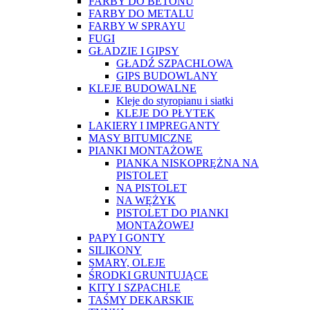
FARBY DO BETONU
FARBY DO METALU
FARBY W SPRAYU
FUGI
GŁADZIE I GIPSY
GŁADŹ SZPACHLOWA
GIPS BUDOWLANY
KLEJE BUDOWALNE
Kleje do styropianu i siatki
KLEJE DO PŁYTEK
LAKIERY I IMPREGANTY
MASY BITUMICZNE
PIANKI MONTAŻOWE
PIANKA NISKOPRĘŻNA NA
PISTOLET
NA PISTOLET
NA WĘŻYK
PISTOLET DO PIANKI
MONTAŻOWEJ
PAPY I GONTY
SILIKONY
SMARY, OLEJE
ŚRODKI GRUNTUJĄCE
KITY I SZPACHLE
TAŚMY DEKARSKIE