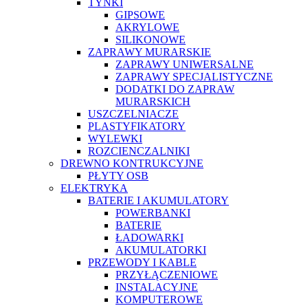
TYNKI
GIPSOWE
AKRYLOWE
SILIKONOWE
ZAPRAWY MURARSKIE
ZAPRAWY UNIWERSALNE
ZAPRAWY SPECJALISTYCZNE
DODATKI DO ZAPRAW
MURARSKICH
USZCZELNIACZE
PLASTYFIKATORY
WYLEWKI
ROZCIENCZALNIKI
DREWNO KONTRUKCYJNE
PŁYTY OSB
ELEKTRYKA
BATERIE I AKUMULATORY
POWERBANKI
BATERIE
ŁADOWARKI
AKUMULATORKI
PRZEWODY I KABLE
PRZYŁĄCZENIOWE
INSTALACYJNE
KOMPUTEROWE