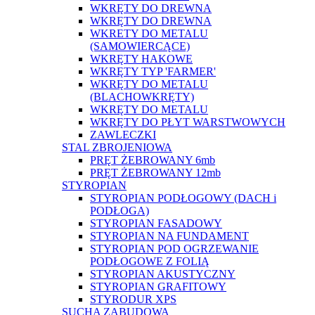
WKRĘTY DO DREWNA
WKRĘTY DO DREWNA
WKRETY DO METALU
(SAMOWIERCĄCE)
WKRĘTY HAKOWE
WKRĘTY TYP 'FARMER'
WKRĘTY DO METALU
(BLACHOWKRĘTY)
WKRĘTY DO METALU
WKRĘTY DO PŁYT WARSTWOWYCH
ZAWLECZKI
STAL ZBROJENIOWA
PRĘT ŻEBROWANY 6mb
PRĘT ŻEBROWANY 12mb
STYROPIAN
STYROPIAN PODŁOGOWY (DACH i
PODŁOGA)
STYROPIAN FASADOWY
STYROPIAN NA FUNDAMENT
STYROPIAN POD OGRZEWANIE
PODŁOGOWE Z FOLIĄ
STYROPIAN AKUSTYCZNY
STYROPIAN GRAFITOWY
STYRODUR XPS
SUCHA ZABUDOWA