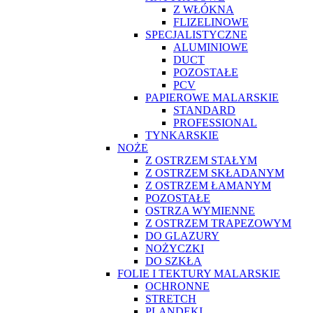
Z WŁÓKNA
FLIZELINOWE
SPECJALISTYCZNE
ALUMINIOWE
DUCT
POZOSTAŁE
PCV
PAPIEROWE MALARSKIE
STANDARD
PROFESSIONAL
TYNKARSKIE
NOŻE
Z OSTRZEM STAŁYM
Z OSTRZEM SKŁADANYM
Z OSTRZEM ŁAMANYM
POZOSTAŁE
OSTRZA WYMIENNE
Z OSTRZEM TRAPEZOWYM
DO GLAZURY
NOŻYCZKI
DO SZKŁA
FOLIE I TEKTURY MALARSKIE
OCHRONNE
STRETCH
PLANDEKI