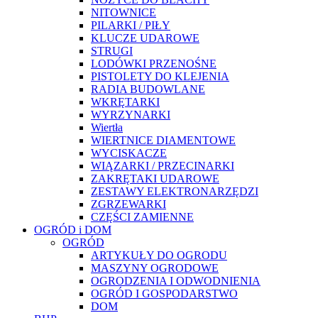
NITOWNICE
PILARKI / PIŁY
KLUCZE UDAROWE
STRUGI
LODÓWKI PRZENOŚNE
PISTOLETY DO KLEJENIA
RADIA BUDOWLANE
WKRĘTARKI
WYRZYNARKI
Wiertła
WIERTNICE DIAMENTOWE
WYCISKACZE
WIĄZARKI / PRZECINARKI
ZAKRĘTAKI UDAROWE
ZESTAWY ELEKTRONARZĘDZI
ZGRZEWARKI
CZĘŚCI ZAMIENNE
OGRÓD i DOM
OGRÓD
ARTYKUŁY DO OGRODU
MASZYNY OGRODOWE
OGRODZENIA I ODWODNIENIA
OGRÓD I GOSPODARSTWO
DOM