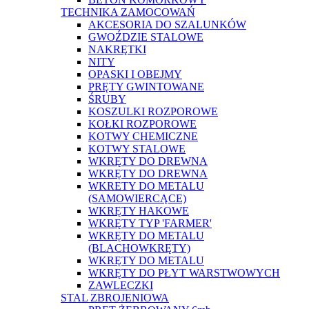
TECHNIKA ZAMOCOWAŃ
AKCESORIA DO SZALUNKÓW
GWOŹDZIE STALOWE
NAKRĘTKI
NITY
OPASKI I OBEJMY
PRĘTY GWINTOWANE
ŚRUBY
KOSZULKI ROZPOROWE
KOŁKI ROZPOROWE
KOTWY CHEMICZNE
KOTWY STALOWE
WKRĘTY DO DREWNA
WKRĘTY DO DREWNA
WKRETY DO METALU
(SAMOWIERCĄCE)
WKRĘTY HAKOWE
WKRĘTY TYP 'FARMER'
WKRĘTY DO METALU
(BLACHOWKRĘTY)
WKRĘTY DO METALU
WKRĘTY DO PŁYT WARSTWOWYCH
ZAWLECZKI
STAL ZBROJENIOWA