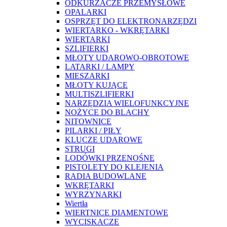
ODKURZACZE PRZEMYSŁOWE
OPALARKI
OSPRZĘT DO ELEKTRONARZĘDZI
WIERTARKO - WKRĘTARKI
WIERTARKI
SZLIFIERKI
MŁOTY UDAROWO-OBROTOWE
LATARKI / LAMPY
MIESZARKI
MŁOTY KUJĄCE
MULTISZLIFIERKI
NARZĘDZIA WIELOFUNKCYJNE
NOŻYCE DO BLACHY
NITOWNICE
PILARKI / PIŁY
KLUCZE UDAROWE
STRUGI
LODÓWKI PRZENOŚNE
PISTOLETY DO KLEJENIA
RADIA BUDOWLANE
WKRĘTARKI
WYRZYNARKI
Wiertła
WIERTNICE DIAMENTOWE
WYCISKACZE