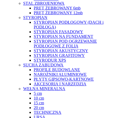
STAL ZBROJENIOWA
PRĘT ŻEBROWANY 6mb
PRĘT ŻEBROWANY 12mb
STYROPIAN
STYROPIAN PODŁOGOWY (DACH i
PODŁOGA)
STYROPIAN FASADOWY
STYROPIAN NA FUNDAMENT
STYROPIAN POD OGRZEWANIE
PODŁOGOWE Z FOLIĄ
STYROPIAN AKUSTYCZNY
STYROPIAN GRAFITOWY
STYRODUR XPS
SUCHA ZABUDOWA
PROFILE BUDOWLANE
NAROŻNIKI ALUMINIOWE
PŁYTY GIPSOWO-KARTNOWE
AKCESORIA I NARZĘDZIA
WEŁNA MINERALNA
5 cm
10 cm
15 cm
20 cm
TECHNICZNA
URSA