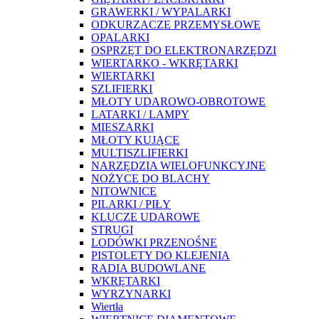
GRAWERKI / WYPALARKI
ODKURZACZE PRZEMYSŁOWE
OPALARKI
OSPRZĘT DO ELEKTRONARZĘDZI
WIERTARKO - WKRĘTARKI
WIERTARKI
SZLIFIERKI
MŁOTY UDAROWO-OBROTOWE
LATARKI / LAMPY
MIESZARKI
MŁOTY KUJĄCE
MULTISZLIFIERKI
NARZĘDZIA WIELOFUNKCYJNE
NOŻYCE DO BLACHY
NITOWNICE
PILARKI / PIŁY
KLUCZE UDAROWE
STRUGI
LODÓWKI PRZENOŚNE
PISTOLETY DO KLEJENIA
RADIA BUDOWLANE
WKRĘTARKI
WYRZYNARKI
Wiertła