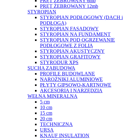
PRĘT ŻEBROWANY 6mb
PRĘT ŻEBROWANY 12mb
STYROPIAN
STYROPIAN PODŁOGOWY (DACH i
PODŁOGA)
STYROPIAN FASADOWY
STYROPIAN NA FUNDAMENT
STYROPIAN POD OGRZEWANIE
PODŁOGOWE Z FOLIĄ
STYROPIAN AKUSTYCZNY
STYROPIAN GRAFITOWY
STYRODUR XPS
SUCHA ZABUDOWA
PROFILE BUDOWLANE
NAROŻNIKI ALUMINIOWE
PŁYTY GIPSOWO-KARTNOWE
AKCESORIA I NARZĘDZIA
WEŁNA MINERALNA
5 cm
10 cm
15 cm
20 cm
TECHNICZNA
URSA
KNAUF INSULATION