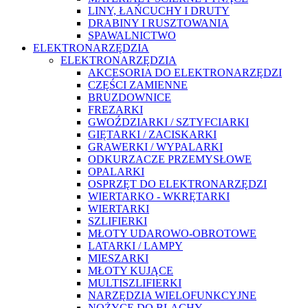
LINY, ŁAŃCUCHY I DRUTY
DRABINY I RUSZTOWANIA
SPAWALNICTWO
ELEKTRONARZĘDZIA
ELEKTRONARZĘDZIA
AKCESORIA DO ELEKTRONARZĘDZI
CZĘŚCI ZAMIENNE
BRUZDOWNICE
FREZARKI
GWOŹDZIARKI / SZTYFCIARKI
GIĘTARKI / ZACISKARKI
GRAWERKI / WYPALARKI
ODKURZACZE PRZEMYSŁOWE
OPALARKI
OSPRZĘT DO ELEKTRONARZĘDZI
WIERTARKO - WKRĘTARKI
WIERTARKI
SZLIFIERKI
MŁOTY UDAROWO-OBROTOWE
LATARKI / LAMPY
MIESZARKI
MŁOTY KUJĄCE
MULTISZLIFIERKI
NARZĘDZIA WIELOFUNKCYJNE
NOŻYCE DO BLACHY