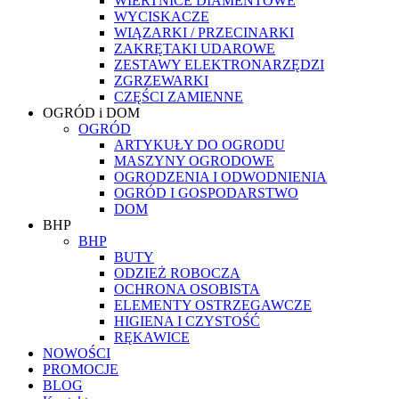
WIERTNICE DIAMENTOWE
WYCISKACZE
WIĄZARKI / PRZECINARKI
ZAKRĘTAKI UDAROWE
ZESTAWY ELEKTRONARZĘDZI
ZGRZEWARKI
CZĘŚCI ZAMIENNE
OGRÓD i DOM
OGRÓD
ARTYKUŁY DO OGRODU
MASZYNY OGRODOWE
OGRODZENIA I ODWODNIENIA
OGRÓD I GOSPODARSTWO
DOM
BHP
BHP
BUTY
ODZIEŻ ROBOCZA
OCHRONA OSOBISTA
ELEMENTY OSTRZEGAWCZE
HIGIENA I CZYSTOŚĆ
RĘKAWICE
NOWOŚCI
PROMOCJE
BLOG