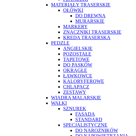
MATERIAŁY TRASERSKIE
OŁÓWKI
DO DREWNA
MURARSKIE
MARKERY
ZNACZNIKI TRASERSKIE
KREDA TRASERSKA
PĘDZLE
ANGIELSKIE
POZOSTAŁE
TAPETOWE
DO PASKÓW
OKRĄGŁE
ŁAWKOWCE
KALORYFEROWE
CHLAPACZ
ZESTAWY
WIADRA MALARSKIE
WAŁKI
SZNUREK
FASADA
STANDARD
SPECJALISTYCZNE
DO NAROŻNIKÓW
DO NAPOWIETRZANIA