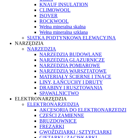
KNAUF INSULATION
CLIMOWOOL
ISOVER
ROCKWOOL
Wełna mineralna skalna
Wełna mineralna szklana
SIATKA PODTYNKOWA ELEWACYJNA
NARZĘDZIA
NARZĘDZIA
NARZĘDZIA BUDOWLANE
NARZĘDZIA GLAZURNICZE
NARZĘDZIA POMIAROWE
NARZĘDZIA WARSZTATOWE
MATERIAŁY ŚCIERNE I TNĄCE
LINY, ŁAŃCUCHY I DRUTY
DRABINY I RUSZTOWANIA
SPAWALNICTWO
ELEKTRONARZĘDZIA
ELEKTRONARZĘDZIA
AKCESORIA DO ELEKTRONARZĘDZI
CZĘŚCI ZAMIENNE
BRUZDOWNICE
FREZARKI
GWOŹDZIARKI / SZTYFCIARKI
GIĘTARKI / ZACISKARKI