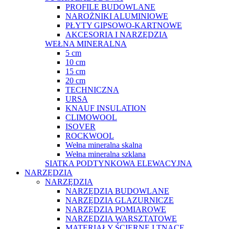
PROFILE BUDOWLANE
NAROŻNIKI ALUMINIOWE
PŁYTY GIPSOWO-KARTNOWE
AKCESORIA I NARZĘDZIA
WEŁNA MINERALNA
5 cm
10 cm
15 cm
20 cm
TECHNICZNA
URSA
KNAUF INSULATION
CLIMOWOOL
ISOVER
ROCKWOOL
Wełna mineralna skalna
Wełna mineralna szklana
SIATKA PODTYNKOWA ELEWACYJNA
NARZĘDZIA
NARZĘDZIA
NARZĘDZIA BUDOWLANE
NARZĘDZIA GLAZURNICZE
NARZĘDZIA POMIAROWE
NARZĘDZIA WARSZTATOWE
MATERIAŁY ŚCIERNE I TNĄCE