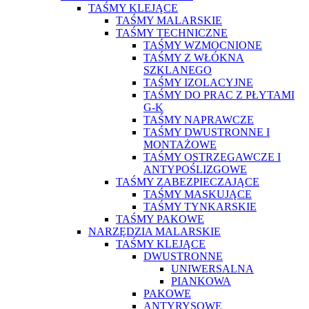
TAŚMY KLEJĄCE
TAŚMY MALARSKIE
TAŚMY TECHNICZNE
TAŚMY WZMOCNIONE
TAŚMY Z WŁÓKNA
SZKLANEGO
TAŚMY IZOLACYJNE
TAŚMY DO PRAC Z PŁYTAMI
G-K
TAŚMY NAPRAWCZE
TAŚMY DWUSTRONNE I
MONTAŻOWE
TAŚMY OSTRZEGAWCZE I
ANTYPOŚLIZGOWE
TAŚMY ZABEZPIECZAJĄCE
TAŚMY MASKUJĄCE
TAŚMY TYNKARSKIE
TAŚMY PAKOWE
NARZĘDZIA MALARSKIE
TAŚMY KLEJĄCE
DWUSTRONNE
UNIWERSALNA
PIANKOWA
PAKOWE
ANTYRYSOWE