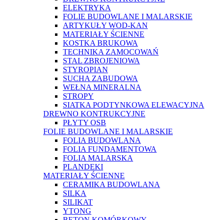
ELEKTRYKA
FOLIE BUDOWLANE I MALARSKIE
ARTYKUŁY WOD-KAN
MATERIAŁY ŚCIENNE
KOSTKA BRUKOWA
TECHNIKA ZAMOCOWAŃ
STAL ZBROJENIOWA
STYROPIAN
SUCHA ZABUDOWA
WEŁNA MINERALNA
STROPY
SIATKA PODTYNKOWA ELEWACYJNA
DREWNO KONTRUKCYJNE
PŁYTY OSB
FOLIE BUDOWLANE I MALARSKIE
FOLIA BUDOWLANA
FOLIA FUNDAMENTOWA
FOLIA MALARSKA
PLANDEKI
MATERIAŁY ŚCIENNE
CERAMIKA BUDOWLANA
SILKA
SILIKAT
YTONG
BETON KOMÓRKOWY