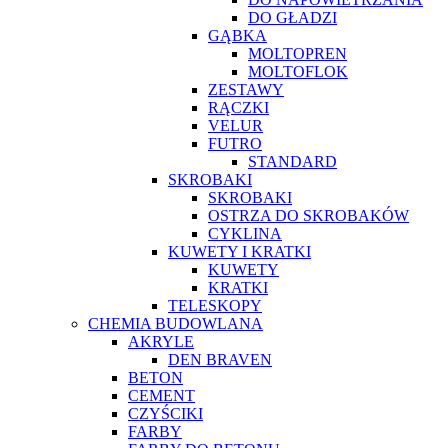
DO GŁADZI
GĄBKA
MOLTOPREN
MOLTOFLOK
ZESTAWY
RĄCZKI
VELUR
FUTRO
STANDARD
SKROBAKI
SKROBAKI
OSTRZA DO SKROBAKÓW
CYKLINA
KUWETY I KRATKI
KUWETY
KRATKI
TELESKOPY
CHEMIA BUDOWLANA
AKRYLE
DEN BRAVEN
BETON
CEMENT
CZYŚCIKI
FARBY