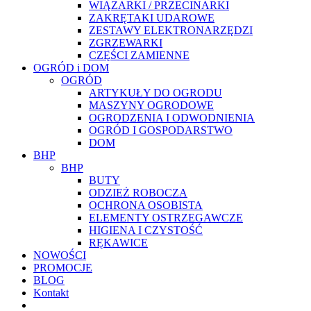
WIĄZARKI / PRZECINARKI
ZAKRĘTAKI UDAROWE
ZESTAWY ELEKTRONARZĘDZI
ZGRZEWARKI
CZĘŚCI ZAMIENNE
OGRÓD i DOM
OGRÓD
ARTYKUŁY DO OGRODU
MASZYNY OGRODOWE
OGRODZENIA I ODWODNIENIA
OGRÓD I GOSPODARSTWO
DOM
BHP
BHP
BUTY
ODZIEŻ ROBOCZA
OCHRONA OSOBISTA
ELEMENTY OSTRZEGAWCZE
HIGIENA I CZYSTOŚĆ
RĘKAWICE
NOWOŚCI
PROMOCJE
BLOG
Kontakt