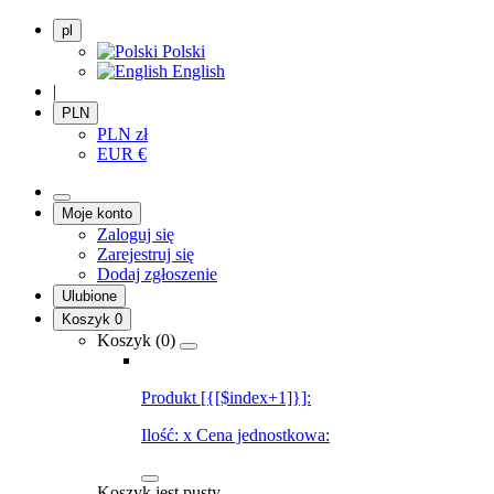
pl
Polski
English
|
PLN
PLN
zł
EUR
€
Moje konto
Zaloguj się
Zarejestruj się
Dodaj zgłoszenie
Ulubione
Koszyk
0
Koszyk (
0
)
Produkt [{[$index+1]}]:
Ilość:
x
Cena jednostkowa:
Koszyk jest pusty