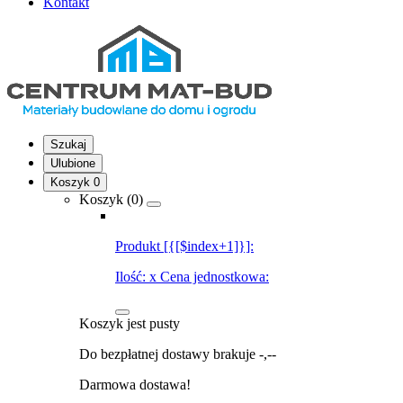
Kontakt
Szukaj
Ulubione
Koszyk
0
Koszyk (
0
)
Produkt [{[$index+1]}]:
Ilość:
x
Cena jednostkowa:
Koszyk jest pusty
Do bezpłatnej dostawy brakuje
-,--
Darmowa dostawa!