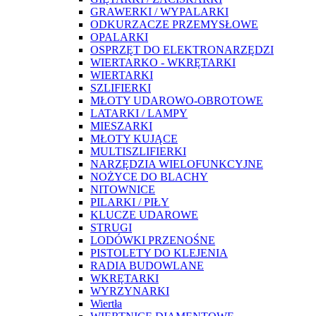
GRAWERKI / WYPALARKI
ODKURZACZE PRZEMYSŁOWE
OPALARKI
OSPRZĘT DO ELEKTRONARZĘDZI
WIERTARKO - WKRĘTARKI
WIERTARKI
SZLIFIERKI
MŁOTY UDAROWO-OBROTOWE
LATARKI / LAMPY
MIESZARKI
MŁOTY KUJĄCE
MULTISZLIFIERKI
NARZĘDZIA WIELOFUNKCYJNE
NOŻYCE DO BLACHY
NITOWNICE
PILARKI / PIŁY
KLUCZE UDAROWE
STRUGI
LODÓWKI PRZENOŚNE
PISTOLETY DO KLEJENIA
RADIA BUDOWLANE
WKRĘTARKI
WYRZYNARKI
Wiertła