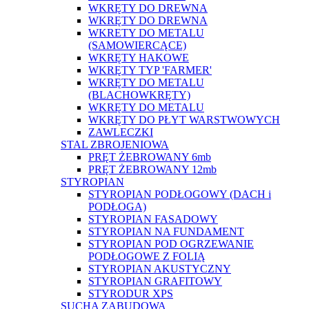
WKRĘTY DO DREWNA
WKRĘTY DO DREWNA
WKRETY DO METALU
(SAMOWIERCĄCE)
WKRĘTY HAKOWE
WKRĘTY TYP 'FARMER'
WKRĘTY DO METALU
(BLACHOWKRĘTY)
WKRĘTY DO METALU
WKRĘTY DO PŁYT WARSTWOWYCH
ZAWLECZKI
STAL ZBROJENIOWA
PRĘT ŻEBROWANY 6mb
PRĘT ŻEBROWANY 12mb
STYROPIAN
STYROPIAN PODŁOGOWY (DACH i
PODŁOGA)
STYROPIAN FASADOWY
STYROPIAN NA FUNDAMENT
STYROPIAN POD OGRZEWANIE
PODŁOGOWE Z FOLIĄ
STYROPIAN AKUSTYCZNY
STYROPIAN GRAFITOWY
STYRODUR XPS
SUCHA ZABUDOWA