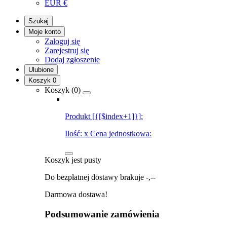
EUR
€
Szukaj
Moje konto
Zaloguj się
Zarejestruj się
Dodaj zgłoszenie
Ulubione
Koszyk
0
Koszyk (
0
)
Produkt [{[$index+1]}]:
Ilość:
x
Cena jednostkowa:
Koszyk jest pusty
Do bezpłatnej dostawy brakuje
-,--
Darmowa dostawa!
Podsumowanie zamówienia