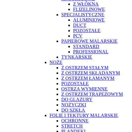
Z WŁÓKNA
FLIZELINOWE
SPECJALISTYCZNE
ALUMINIOWE
DUCT
POZOSTAŁE
PCV
PAPIEROWE MALARSKIE
STANDARD
PROFESSIONAL
TYNKARSKIE
NOŻE
Z OSTRZEM STAŁYM
Z OSTRZEM SKŁADANYM
Z OSTRZEM ŁAMANYM
POZOSTAŁE
OSTRZA WYMIENNE
Z OSTRZEM TRAPEZOWYM
DO GLAZURY
NOŻYCZKI
DO SZKŁA
FOLIE I TEKTURY MALARSKIE
OCHRONNE
STRETCH
PLANDEKI