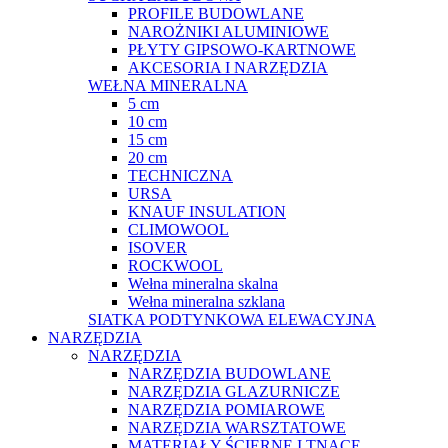
PROFILE BUDOWLANE
NAROŻNIKI ALUMINIOWE
PŁYTY GIPSOWO-KARTNOWE
AKCESORIA I NARZĘDZIA
WEŁNA MINERALNA
5 cm
10 cm
15 cm
20 cm
TECHNICZNA
URSA
KNAUF INSULATION
CLIMOWOOL
ISOVER
ROCKWOOL
Wełna mineralna skalna
Wełna mineralna szklana
SIATKA PODTYNKOWA ELEWACYJNA
NARZĘDZIA
NARZĘDZIA
NARZĘDZIA BUDOWLANE
NARZĘDZIA GLAZURNICZE
NARZĘDZIA POMIAROWE
NARZĘDZIA WARSZTATOWE
MATERIAŁY ŚCIERNE I TNĄCE