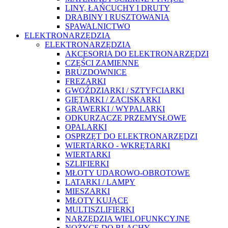
LINY, ŁAŃCUCHY I DRUTY
DRABINY I RUSZTOWANIA
SPAWALNICTWO
ELEKTRONARZĘDZIA
ELEKTRONARZĘDZIA
AKCESORIA DO ELEKTRONARZĘDZI
CZĘŚCI ZAMIENNE
BRUZDOWNICE
FREZARKI
GWOŹDZIARKI / SZTYFCIARKI
GIĘTARKI / ZACISKARKI
GRAWERKI / WYPALARKI
ODKURZACZE PRZEMYSŁOWE
OPALARKI
OSPRZĘT DO ELEKTRONARZĘDZI
WIERTARKO - WKRĘTARKI
WIERTARKI
SZLIFIERKI
MŁOTY UDAROWO-OBROTOWE
LATARKI / LAMPY
MIESZARKI
MŁOTY KUJĄCE
MULTISZLIFIERKI
NARZĘDZIA WIELOFUNKCYJNE
NOŻYCE DO BLACHY