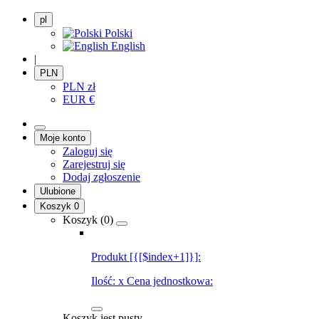
pl
Polski
English
|
PLN
PLN
zł
EUR
€
Moje konto
Zaloguj się
Zarejestruj się
Dodaj zgłoszenie
Ulubione
Koszyk
0
Koszyk (
0
)
Produkt [{[$index+1]}]:
Ilość:
x
Cena jednostkowa:
Koszyk jest pusty