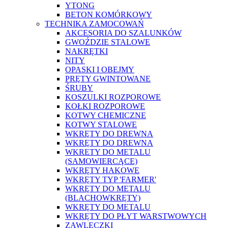
YTONG
BETON KOMÓRKOWY
TECHNIKA ZAMOCOWAŃ
AKCESORIA DO SZALUNKÓW
GWOŹDZIE STALOWE
NAKRĘTKI
NITY
OPASKI I OBEJMY
PRĘTY GWINTOWANE
ŚRUBY
KOSZULKI ROZPOROWE
KOŁKI ROZPOROWE
KOTWY CHEMICZNE
KOTWY STALOWE
WKRĘTY DO DREWNA
WKRĘTY DO DREWNA
WKRETY DO METALU
(SAMOWIERCĄCE)
WKRĘTY HAKOWE
WKRĘTY TYP 'FARMER'
WKRĘTY DO METALU
(BLACHOWKRĘTY)
WKRĘTY DO METALU
WKRĘTY DO PŁYT WARSTWOWYCH
ZAWLECZKI