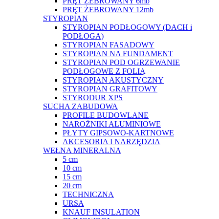
PRĘT ŻEBROWANY 6mb
PRĘT ŻEBROWANY 12mb
STYROPIAN
STYROPIAN PODŁOGOWY (DACH i
PODŁOGA)
STYROPIAN FASADOWY
STYROPIAN NA FUNDAMENT
STYROPIAN POD OGRZEWANIE
PODŁOGOWE Z FOLIĄ
STYROPIAN AKUSTYCZNY
STYROPIAN GRAFITOWY
STYRODUR XPS
SUCHA ZABUDOWA
PROFILE BUDOWLANE
NAROŻNIKI ALUMINIOWE
PŁYTY GIPSOWO-KARTNOWE
AKCESORIA I NARZĘDZIA
WEŁNA MINERALNA
5 cm
10 cm
15 cm
20 cm
TECHNICZNA
URSA
KNAUF INSULATION