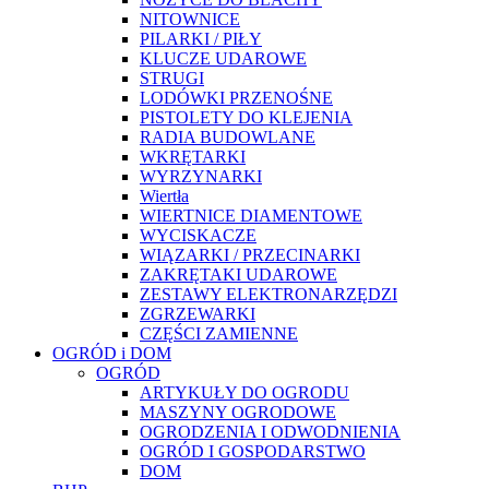
NITOWNICE
PILARKI / PIŁY
KLUCZE UDAROWE
STRUGI
LODÓWKI PRZENOŚNE
PISTOLETY DO KLEJENIA
RADIA BUDOWLANE
WKRĘTARKI
WYRZYNARKI
Wiertła
WIERTNICE DIAMENTOWE
WYCISKACZE
WIĄZARKI / PRZECINARKI
ZAKRĘTAKI UDAROWE
ZESTAWY ELEKTRONARZĘDZI
ZGRZEWARKI
CZĘŚCI ZAMIENNE
OGRÓD i DOM
OGRÓD
ARTYKUŁY DO OGRODU
MASZYNY OGRODOWE
OGRODZENIA I ODWODNIENIA
OGRÓD I GOSPODARSTWO
DOM