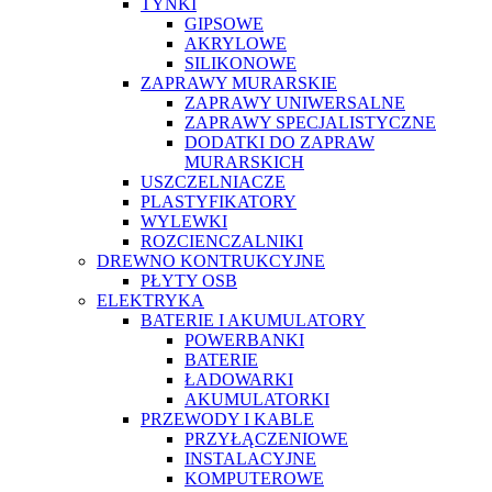
TYNKI
GIPSOWE
AKRYLOWE
SILIKONOWE
ZAPRAWY MURARSKIE
ZAPRAWY UNIWERSALNE
ZAPRAWY SPECJALISTYCZNE
DODATKI DO ZAPRAW
MURARSKICH
USZCZELNIACZE
PLASTYFIKATORY
WYLEWKI
ROZCIENCZALNIKI
DREWNO KONTRUKCYJNE
PŁYTY OSB
ELEKTRYKA
BATERIE I AKUMULATORY
POWERBANKI
BATERIE
ŁADOWARKI
AKUMULATORKI
PRZEWODY I KABLE
PRZYŁĄCZENIOWE
INSTALACYJNE
KOMPUTEROWE