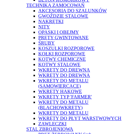
TECHNIKA ZAMOCOWAŃ
AKCESORIA DO SZALUNKÓW
GWOŹDZIE STALOWE
NAKRĘTKI
NITY
OPASKI I OBEJMY
PRĘTY GWINTOWANE
ŚRUBY
KOSZULKI ROZPOROWE
KOŁKI ROZPOROWE
KOTWY CHEMICZNE
KOTWY STALOWE
WKRĘTY DO DREWNA
WKRĘTY DO DREWNA
WKRETY DO METALU
(SAMOWIERCĄCE)
WKRĘTY HAKOWE
WKRĘTY TYP 'FARMER'
WKRĘTY DO METALU
(BLACHOWKRĘTY)
WKRĘTY DO METALU
WKRĘTY DO PŁYT WARSTWOWYCH
ZAWLECZKI
STAL ZBROJENIOWA