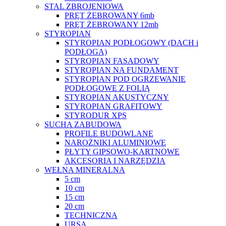
STAL ZBROJENIOWA
PRĘT ŻEBROWANY 6mb
PRĘT ŻEBROWANY 12mb
STYROPIAN
STYROPIAN PODŁOGOWY (DACH i
PODŁOGA)
STYROPIAN FASADOWY
STYROPIAN NA FUNDAMENT
STYROPIAN POD OGRZEWANIE
PODŁOGOWE Z FOLIĄ
STYROPIAN AKUSTYCZNY
STYROPIAN GRAFITOWY
STYRODUR XPS
SUCHA ZABUDOWA
PROFILE BUDOWLANE
NAROŻNIKI ALUMINIOWE
PŁYTY GIPSOWO-KARTNOWE
AKCESORIA I NARZĘDZIA
WEŁNA MINERALNA
5 cm
10 cm
15 cm
20 cm
TECHNICZNA
URSA