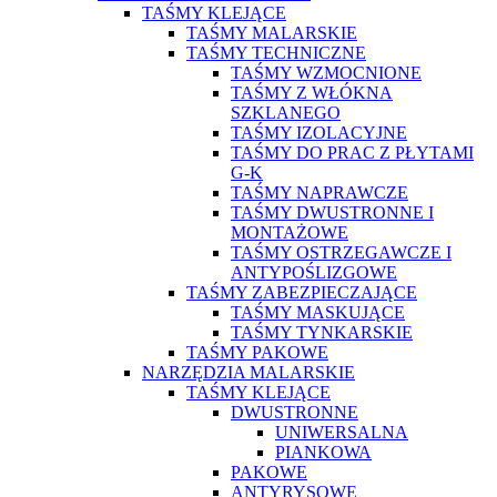
TAŚMY KLEJĄCE
TAŚMY MALARSKIE
TAŚMY TECHNICZNE
TAŚMY WZMOCNIONE
TAŚMY Z WŁÓKNA
SZKLANEGO
TAŚMY IZOLACYJNE
TAŚMY DO PRAC Z PŁYTAMI
G-K
TAŚMY NAPRAWCZE
TAŚMY DWUSTRONNE I
MONTAŻOWE
TAŚMY OSTRZEGAWCZE I
ANTYPOŚLIZGOWE
TAŚMY ZABEZPIECZAJĄCE
TAŚMY MASKUJĄCE
TAŚMY TYNKARSKIE
TAŚMY PAKOWE
NARZĘDZIA MALARSKIE
TAŚMY KLEJĄCE
DWUSTRONNE
UNIWERSALNA
PIANKOWA
PAKOWE
ANTYRYSOWE