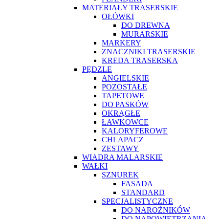
MATERIAŁY TRASERSKIE
OŁÓWKI
DO DREWNA
MURARSKIE
MARKERY
ZNACZNIKI TRASERSKIE
KREDA TRASERSKA
PĘDZLE
ANGIELSKIE
POZOSTAŁE
TAPETOWE
DO PASKÓW
OKRĄGŁE
ŁAWKOWCE
KALORYFEROWE
CHLAPACZ
ZESTAWY
WIADRA MALARSKIE
WAŁKI
SZNUREK
FASADA
STANDARD
SPECJALISTYCZNE
DO NAROŻNIKÓW
DO NAPOWIETRZANIA