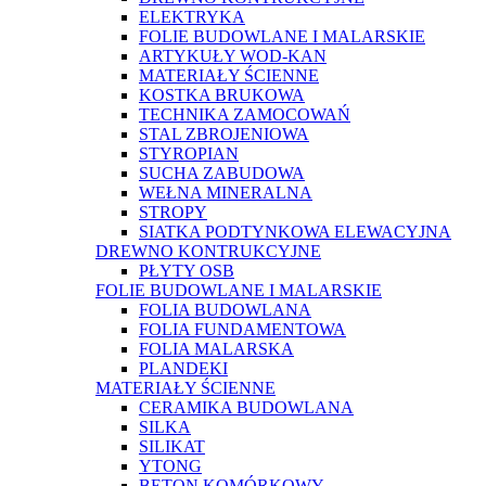
ELEKTRYKA
FOLIE BUDOWLANE I MALARSKIE
ARTYKUŁY WOD-KAN
MATERIAŁY ŚCIENNE
KOSTKA BRUKOWA
TECHNIKA ZAMOCOWAŃ
STAL ZBROJENIOWA
STYROPIAN
SUCHA ZABUDOWA
WEŁNA MINERALNA
STROPY
SIATKA PODTYNKOWA ELEWACYJNA
DREWNO KONTRUKCYJNE
PŁYTY OSB
FOLIE BUDOWLANE I MALARSKIE
FOLIA BUDOWLANA
FOLIA FUNDAMENTOWA
FOLIA MALARSKA
PLANDEKI
MATERIAŁY ŚCIENNE
CERAMIKA BUDOWLANA
SILKA
SILIKAT
YTONG
BETON KOMÓRKOWY