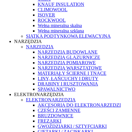
KNAUF INSULATION
CLIMOWOOL
ISOVER
ROCKWOOL
Wełna mineralna skalna
Wełna mineralna szklana
SIATKA PODTYNKOWA ELEWACYJNA
NARZĘDZIA
NARZĘDZIA
NARZĘDZIA BUDOWLANE
NARZĘDZIA GLAZURNICZE
NARZĘDZIA POMIAROWE
NARZĘDZIA WARSZTATOWE
MATERIAŁY ŚCIERNE I TNĄCE
LINY, ŁAŃCUCHY I DRUTY
DRABINY I RUSZTOWANIA
SPAWALNICTWO
ELEKTRONARZĘDZIA
ELEKTRONARZĘDZIA
AKCESORIA DO ELEKTRONARZĘDZI
CZĘŚCI ZAMIENNE
BRUZDOWNICE
FREZARKI
GWOŹDZIARKI / SZTYFCIARKI
GIĘTARKI / ZACISKARKI