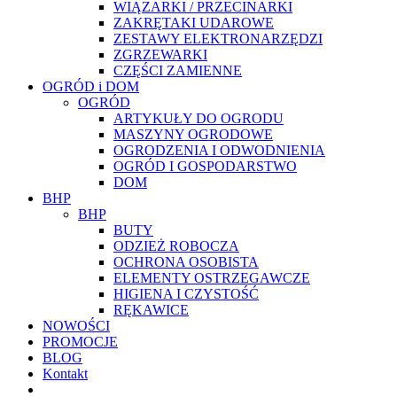
WIĄZARKI / PRZECINARKI
ZAKRĘTAKI UDAROWE
ZESTAWY ELEKTRONARZĘDZI
ZGRZEWARKI
CZĘŚCI ZAMIENNE
OGRÓD i DOM
OGRÓD
ARTYKUŁY DO OGRODU
MASZYNY OGRODOWE
OGRODZENIA I ODWODNIENIA
OGRÓD I GOSPODARSTWO
DOM
BHP
BHP
BUTY
ODZIEŻ ROBOCZA
OCHRONA OSOBISTA
ELEMENTY OSTRZEGAWCZE
HIGIENA I CZYSTOŚĆ
RĘKAWICE
NOWOŚCI
PROMOCJE
BLOG
Kontakt