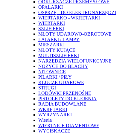
ODKURZACZE PRZEMYSŁOWE
OPALARKI
OSPRZĘT DO ELEKTRONARZĘDZI
WIERTARKO - WKRĘTARKI
WIERTARKI
SZLIFIERKI
MŁOTY UDAROWO-OBROTOWE
LATARKI / LAMPY
MIESZARKI
MŁOTY KUJĄCE
MULTISZLIFIERKI
NARZĘDZIA WIELOFUNKCYJNE
NOŻYCE DO BLACHY
NITOWNICE
PILARKI / PIŁY
KLUCZE UDAROWE
STRUGI
LODÓWKI PRZENOŚNE
PISTOLETY DO KLEJENIA
RADIA BUDOWLANE
WKRĘTARKI
WYRZYNARKI
Wiertła
WIERTNICE DIAMENTOWE
WYCISKACZE