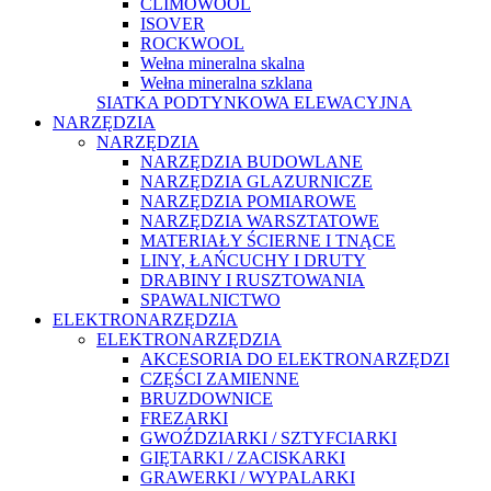
CLIMOWOOL
ISOVER
ROCKWOOL
Wełna mineralna skalna
Wełna mineralna szklana
SIATKA PODTYNKOWA ELEWACYJNA
NARZĘDZIA
NARZĘDZIA
NARZĘDZIA BUDOWLANE
NARZĘDZIA GLAZURNICZE
NARZĘDZIA POMIAROWE
NARZĘDZIA WARSZTATOWE
MATERIAŁY ŚCIERNE I TNĄCE
LINY, ŁAŃCUCHY I DRUTY
DRABINY I RUSZTOWANIA
SPAWALNICTWO
ELEKTRONARZĘDZIA
ELEKTRONARZĘDZIA
AKCESORIA DO ELEKTRONARZĘDZI
CZĘŚCI ZAMIENNE
BRUZDOWNICE
FREZARKI
GWOŹDZIARKI / SZTYFCIARKI
GIĘTARKI / ZACISKARKI
GRAWERKI / WYPALARKI