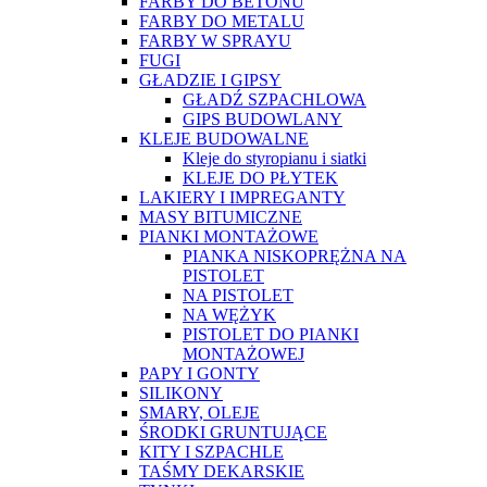
FARBY DO BETONU
FARBY DO METALU
FARBY W SPRAYU
FUGI
GŁADZIE I GIPSY
GŁADŹ SZPACHLOWA
GIPS BUDOWLANY
KLEJE BUDOWALNE
Kleje do styropianu i siatki
KLEJE DO PŁYTEK
LAKIERY I IMPREGANTY
MASY BITUMICZNE
PIANKI MONTAŻOWE
PIANKA NISKOPRĘŻNA NA
PISTOLET
NA PISTOLET
NA WĘŻYK
PISTOLET DO PIANKI
MONTAŻOWEJ
PAPY I GONTY
SILIKONY
SMARY, OLEJE
ŚRODKI GRUNTUJĄCE
KITY I SZPACHLE
TAŚMY DEKARSKIE