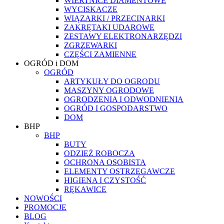
WIERTNICE DIAMENTOWE
WYCISKACZE
WIĄZARKI / PRZECINARKI
ZAKRĘTAKI UDAROWE
ZESTAWY ELEKTRONARZĘDZI
ZGRZEWARKI
CZĘŚCI ZAMIENNE
OGRÓD i DOM
OGRÓD
ARTYKUŁY DO OGRODU
MASZYNY OGRODOWE
OGRODZENIA I ODWODNIENIA
OGRÓD I GOSPODARSTWO
DOM
BHP
BHP
BUTY
ODZIEŻ ROBOCZA
OCHRONA OSOBISTA
ELEMENTY OSTRZEGAWCZE
HIGIENA I CZYSTOŚĆ
RĘKAWICE
NOWOŚCI
PROMOCJE
BLOG