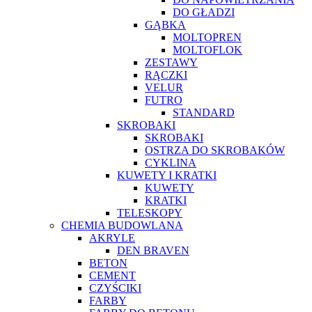
DO GŁADZI
GĄBKA
MOLTOPREN
MOLTOFLOK
ZESTAWY
RĄCZKI
VELUR
FUTRO
STANDARD
SKROBAKI
SKROBAKI
OSTRZA DO SKROBAKÓW
CYKLINA
KUWETY I KRATKI
KUWETY
KRATKI
TELESKOPY
CHEMIA BUDOWLANA
AKRYLE
DEN BRAVEN
BETON
CEMENT
CZYŚCIKI
FARBY