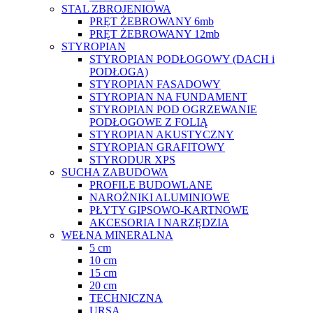
STAL ZBROJENIOWA
PRĘT ŻEBROWANY 6mb
PRĘT ŻEBROWANY 12mb
STYROPIAN
STYROPIAN PODŁOGOWY (DACH i
PODŁOGA)
STYROPIAN FASADOWY
STYROPIAN NA FUNDAMENT
STYROPIAN POD OGRZEWANIE
PODŁOGOWE Z FOLIĄ
STYROPIAN AKUSTYCZNY
STYROPIAN GRAFITOWY
STYRODUR XPS
SUCHA ZABUDOWA
PROFILE BUDOWLANE
NAROŻNIKI ALUMINIOWE
PŁYTY GIPSOWO-KARTNOWE
AKCESORIA I NARZĘDZIA
WEŁNA MINERALNA
5 cm
10 cm
15 cm
20 cm
TECHNICZNA
URSA