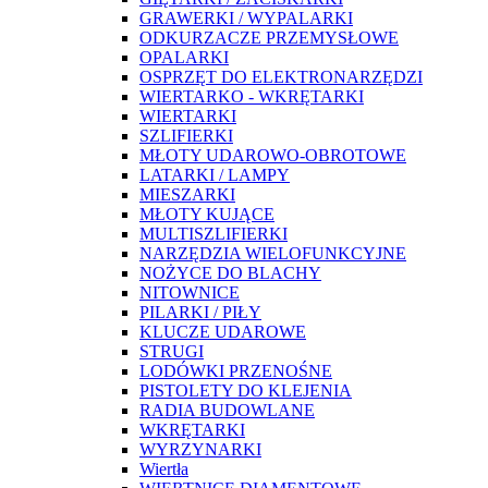
GRAWERKI / WYPALARKI
ODKURZACZE PRZEMYSŁOWE
OPALARKI
OSPRZĘT DO ELEKTRONARZĘDZI
WIERTARKO - WKRĘTARKI
WIERTARKI
SZLIFIERKI
MŁOTY UDAROWO-OBROTOWE
LATARKI / LAMPY
MIESZARKI
MŁOTY KUJĄCE
MULTISZLIFIERKI
NARZĘDZIA WIELOFUNKCYJNE
NOŻYCE DO BLACHY
NITOWNICE
PILARKI / PIŁY
KLUCZE UDAROWE
STRUGI
LODÓWKI PRZENOŚNE
PISTOLETY DO KLEJENIA
RADIA BUDOWLANE
WKRĘTARKI
WYRZYNARKI
Wiertła