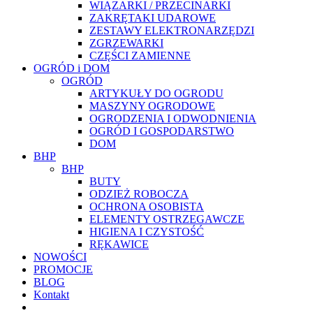
WIĄZARKI / PRZECINARKI
ZAKRĘTAKI UDAROWE
ZESTAWY ELEKTRONARZĘDZI
ZGRZEWARKI
CZĘŚCI ZAMIENNE
OGRÓD i DOM
OGRÓD
ARTYKUŁY DO OGRODU
MASZYNY OGRODOWE
OGRODZENIA I ODWODNIENIA
OGRÓD I GOSPODARSTWO
DOM
BHP
BHP
BUTY
ODZIEŻ ROBOCZA
OCHRONA OSOBISTA
ELEMENTY OSTRZEGAWCZE
HIGIENA I CZYSTOŚĆ
RĘKAWICE
NOWOŚCI
PROMOCJE
BLOG
Kontakt