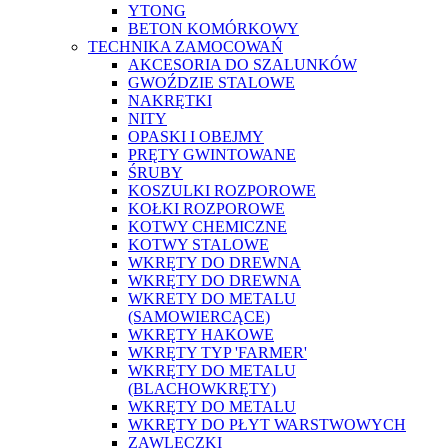
YTONG
BETON KOMÓRKOWY
TECHNIKA ZAMOCOWAŃ
AKCESORIA DO SZALUNKÓW
GWOŹDZIE STALOWE
NAKRĘTKI
NITY
OPASKI I OBEJMY
PRĘTY GWINTOWANE
ŚRUBY
KOSZULKI ROZPOROWE
KOŁKI ROZPOROWE
KOTWY CHEMICZNE
KOTWY STALOWE
WKRĘTY DO DREWNA
WKRĘTY DO DREWNA
WKRETY DO METALU
(SAMOWIERCĄCE)
WKRĘTY HAKOWE
WKRĘTY TYP 'FARMER'
WKRĘTY DO METALU
(BLACHOWKRĘTY)
WKRĘTY DO METALU
WKRĘTY DO PŁYT WARSTWOWYCH
ZAWLECZKI