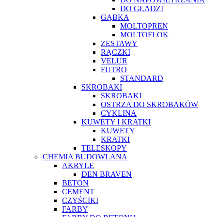
DO GŁADZI
GĄBKA
MOLTOPREN
MOLTOFLOK
ZESTAWY
RĄCZKI
VELUR
FUTRO
STANDARD
SKROBAKI
SKROBAKI
OSTRZA DO SKROBAKÓW
CYKLINA
KUWETY I KRATKI
KUWETY
KRATKI
TELESKOPY
CHEMIA BUDOWLANA
AKRYLE
DEN BRAVEN
BETON
CEMENT
CZYŚCIKI
FARBY