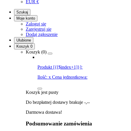
EUR
€
Szukaj
Moje konto
Zaloguj się
Zarejestruj się
Dodaj zgłoszenie
Ulubione
Koszyk
0
Koszyk (
0
)
Produkt [{[$index+1]}]:
Ilość:
x
Cena jednostkowa:
Koszyk jest pusty
Do bezpłatnej dostawy brakuje
-,--
Darmowa dostawa!
Podsumowanie zamówienia