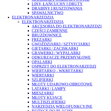
LINY, ŁAŃCUCHY I DRUTY
DRABINY I RUSZTOWANIA
SPAWALNICTWO
ELEKTRONARZĘDZIA
ELEKTRONARZĘDZIA
AKCESORIA DO ELEKTRONARZĘDZI
CZĘŚCI ZAMIENNE
BRUZDOWNICE
FREZARKI
GWOŹDZIARKI / SZTYFCIARKI
GIĘTARKI / ZACISKARKI
GRAWERKI / WYPALARKI
ODKURZACZE PRZEMYSŁOWE
OPALARKI
OSPRZĘT DO ELEKTRONARZĘDZI
WIERTARKO - WKRĘTARKI
WIERTARKI
SZLIFIERKI
MŁOTY UDAROWO-OBROTOWE
LATARKI / LAMPY
MIESZARKI
MŁOTY KUJĄCE
MULTISZLIFIERKI
NARZĘDZIA WIELOFUNKCYJNE
NOŻYCE DO BLACHY