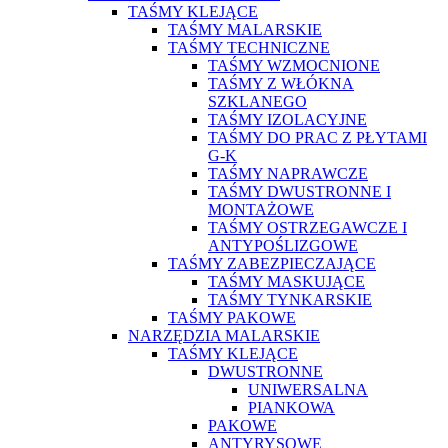
TAŚMY KLEJĄCE
TAŚMY MALARSKIE
TAŚMY TECHNICZNE
TAŚMY WZMOCNIONE
TAŚMY Z WŁÓKNA
SZKLANEGO
TAŚMY IZOLACYJNE
TAŚMY DO PRAC Z PŁYTAMI
G-K
TAŚMY NAPRAWCZE
TAŚMY DWUSTRONNE I
MONTAŻOWE
TAŚMY OSTRZEGAWCZE I
ANTYPOŚLIZGOWE
TAŚMY ZABEZPIECZAJĄCE
TAŚMY MASKUJĄCE
TAŚMY TYNKARSKIE
TAŚMY PAKOWE
NARZĘDZIA MALARSKIE
TAŚMY KLEJĄCE
DWUSTRONNE
UNIWERSALNA
PIANKOWA
PAKOWE
ANTYRYSOWE