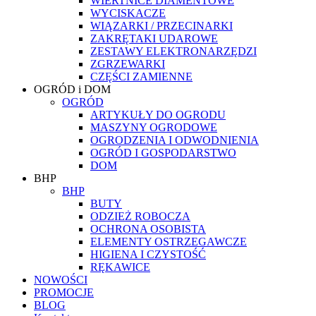
WIERTNICE DIAMENTOWE
WYCISKACZE
WIĄZARKI / PRZECINARKI
ZAKRĘTAKI UDAROWE
ZESTAWY ELEKTRONARZĘDZI
ZGRZEWARKI
CZĘŚCI ZAMIENNE
OGRÓD i DOM
OGRÓD
ARTYKUŁY DO OGRODU
MASZYNY OGRODOWE
OGRODZENIA I ODWODNIENIA
OGRÓD I GOSPODARSTWO
DOM
BHP
BHP
BUTY
ODZIEŻ ROBOCZA
OCHRONA OSOBISTA
ELEMENTY OSTRZEGAWCZE
HIGIENA I CZYSTOŚĆ
RĘKAWICE
NOWOŚCI
PROMOCJE
BLOG