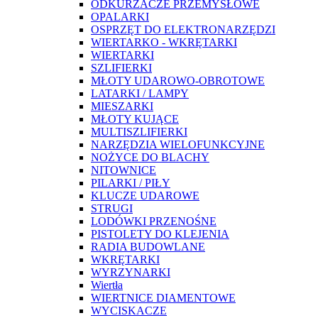
ODKURZACZE PRZEMYSŁOWE
OPALARKI
OSPRZĘT DO ELEKTRONARZĘDZI
WIERTARKO - WKRĘTARKI
WIERTARKI
SZLIFIERKI
MŁOTY UDAROWO-OBROTOWE
LATARKI / LAMPY
MIESZARKI
MŁOTY KUJĄCE
MULTISZLIFIERKI
NARZĘDZIA WIELOFUNKCYJNE
NOŻYCE DO BLACHY
NITOWNICE
PILARKI / PIŁY
KLUCZE UDAROWE
STRUGI
LODÓWKI PRZENOŚNE
PISTOLETY DO KLEJENIA
RADIA BUDOWLANE
WKRĘTARKI
WYRZYNARKI
Wiertła
WIERTNICE DIAMENTOWE
WYCISKACZE