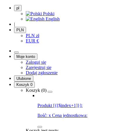
pl
Polski
English
|
PLN
PLN
zł
EUR
€
Moje konto
Zaloguj się
Zarejestruj się
Dodaj zgłoszenie
Ulubione
Koszyk
0
Koszyk (
0
)
Produkt [{[$index+1]}]:
Ilość:
x
Cena jednostkowa:
Koszyk jest pusty