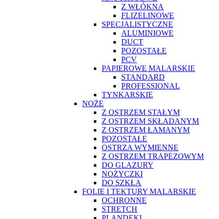
Z WŁÓKNA
FLIZELINOWE
SPECJALISTYCZNE
ALUMINIOWE
DUCT
POZOSTAŁE
PCV
PAPIEROWE MALARSKIE
STANDARD
PROFESSIONAL
TYNKARSKIE
NOŻE
Z OSTRZEM STAŁYM
Z OSTRZEM SKŁADANYM
Z OSTRZEM ŁAMANYM
POZOSTAŁE
OSTRZA WYMIENNE
Z OSTRZEM TRAPEZOWYM
DO GLAZURY
NOŻYCZKI
DO SZKŁA
FOLIE I TEKTURY MALARSKIE
OCHRONNE
STRETCH
PLANDEKI