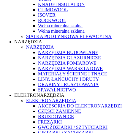
KNAUF INSULATION
CLIMOWOOL
ISOVER
ROCKWOOL
Wełna mineralna skalna
Wełna mineralna szklana
SIATKA PODTYNKOWA ELEWACYJNA
NARZĘDZIA
NARZĘDZIA
NARZĘDZIA BUDOWLANE
NARZĘDZIA GLAZURNICZE
NARZĘDZIA POMIAROWE
NARZĘDZIA WARSZTATOWE
MATERIAŁY ŚCIERNE I TNĄCE
LINY, ŁAŃCUCHY I DRUTY
DRABINY I RUSZTOWANIA
SPAWALNICTWO
ELEKTRONARZĘDZIA
ELEKTRONARZĘDZIA
AKCESORIA DO ELEKTRONARZĘDZI
CZĘŚCI ZAMIENNE
BRUZDOWNICE
FREZARKI
GWOŹDZIARKI / SZTYFCIARKI
GIĘTARKI / ZACISKARKI