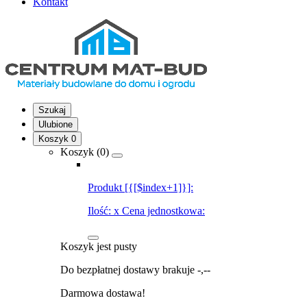
Kontakt
Szukaj
Ulubione
Koszyk
0
Koszyk (
0
)
Produkt [{[$index+1]}]:
Ilość:
x
Cena jednostkowa:
Koszyk jest pusty
Do bezpłatnej dostawy brakuje
-,--
Darmowa dostawa!