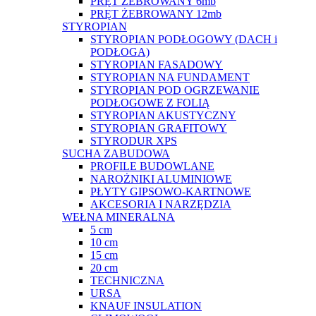
PRĘT ŻEBROWANY 6mb
PRĘT ŻEBROWANY 12mb
STYROPIAN
STYROPIAN PODŁOGOWY (DACH i
PODŁOGA)
STYROPIAN FASADOWY
STYROPIAN NA FUNDAMENT
STYROPIAN POD OGRZEWANIE
PODŁOGOWE Z FOLIĄ
STYROPIAN AKUSTYCZNY
STYROPIAN GRAFITOWY
STYRODUR XPS
SUCHA ZABUDOWA
PROFILE BUDOWLANE
NAROŻNIKI ALUMINIOWE
PŁYTY GIPSOWO-KARTNOWE
AKCESORIA I NARZĘDZIA
WEŁNA MINERALNA
5 cm
10 cm
15 cm
20 cm
TECHNICZNA
URSA
KNAUF INSULATION