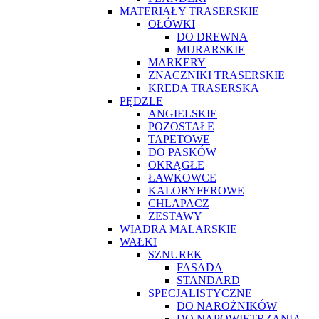
MATERIAŁY TRASERSKIE
OŁÓWKI
DO DREWNA
MURARSKIE
MARKERY
ZNACZNIKI TRASERSKIE
KREDA TRASERSKA
PĘDZLE
ANGIELSKIE
POZOSTAŁE
TAPETOWE
DO PASKÓW
OKRĄGŁE
ŁAWKOWCE
KALORYFEROWE
CHLAPACZ
ZESTAWY
WIADRA MALARSKIE
WAŁKI
SZNUREK
FASADA
STANDARD
SPECJALISTYCZNE
DO NAROŻNIKÓW
DO NAPOWIETRZANIA