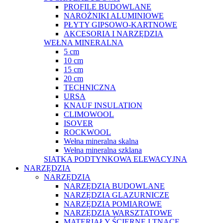
PROFILE BUDOWLANE
NAROŻNIKI ALUMINIOWE
PŁYTY GIPSOWO-KARTNOWE
AKCESORIA I NARZĘDZIA
WEŁNA MINERALNA
5 cm
10 cm
15 cm
20 cm
TECHNICZNA
URSA
KNAUF INSULATION
CLIMOWOOL
ISOVER
ROCKWOOL
Wełna mineralna skalna
Wełna mineralna szklana
SIATKA PODTYNKOWA ELEWACYJNA
NARZĘDZIA
NARZĘDZIA
NARZĘDZIA BUDOWLANE
NARZĘDZIA GLAZURNICZE
NARZĘDZIA POMIAROWE
NARZĘDZIA WARSZTATOWE
MATERIAŁY ŚCIERNE I TNĄCE