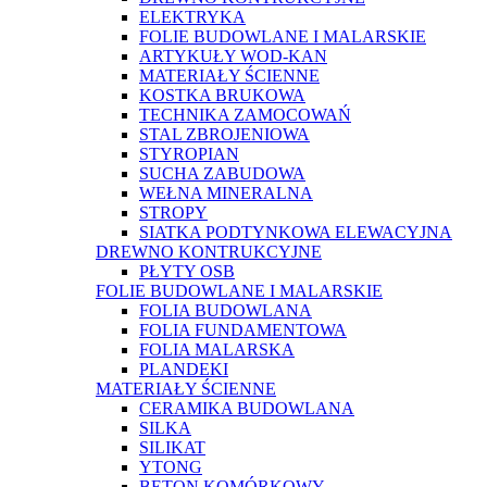
ELEKTRYKA
FOLIE BUDOWLANE I MALARSKIE
ARTYKUŁY WOD-KAN
MATERIAŁY ŚCIENNE
KOSTKA BRUKOWA
TECHNIKA ZAMOCOWAŃ
STAL ZBROJENIOWA
STYROPIAN
SUCHA ZABUDOWA
WEŁNA MINERALNA
STROPY
SIATKA PODTYNKOWA ELEWACYJNA
DREWNO KONTRUKCYJNE
PŁYTY OSB
FOLIE BUDOWLANE I MALARSKIE
FOLIA BUDOWLANA
FOLIA FUNDAMENTOWA
FOLIA MALARSKA
PLANDEKI
MATERIAŁY ŚCIENNE
CERAMIKA BUDOWLANA
SILKA
SILIKAT
YTONG
BETON KOMÓRKOWY