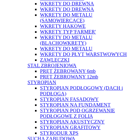
WKRĘTY DO DREWNA
WKRĘTY DO DREWNA
WKRETY DO METALU
(SAMOWIERCĄCE)
WKRĘTY HAKOWE
WKRĘTY TYP 'FARMER'
WKRĘTY DO METALU
(BLACHOWKRĘTY)
WKRĘTY DO METALU
WKRĘTY DO PŁYT WARSTWOWYCH
ZAWLECZKI
STAL ZBROJENIOWA
PRĘT ŻEBROWANY 6mb
PRĘT ŻEBROWANY 12mb
STYROPIAN
STYROPIAN PODŁOGOWY (DACH i
PODŁOGA)
STYROPIAN FASADOWY
STYROPIAN NA FUNDAMENT
STYROPIAN POD OGRZEWANIE
PODŁOGOWE Z FOLIĄ
STYROPIAN AKUSTYCZNY
STYROPIAN GRAFITOWY
STYRODUR XPS
SUCHA ZABUDOWA