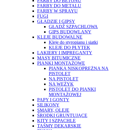
FARBY DO BETONU
FARBY DO METALU
FARBY W SPRAYU
FUGI
GŁADZIE I GIPSY
GŁADŹ SZPACHLOWA
GIPS BUDOWLANY
KLEJE BUDOWALNE
Kleje do styropianu i siatki
KLEJE DO PŁYTEK
LAKIERY I IMPREGANTY
MASY BITUMICZNE
PIANKI MONTAŻOWE
PIANKA NISKOPRĘŻNA NA
PISTOLET
NA PISTOLET
NA WĘŻYK
PISTOLET DO PIANKI
MONTAŻOWEJ
PAPY I GONTY
SILIKONY
SMARY, OLEJE
ŚRODKI GRUNTUJĄCE
KITY I SZPACHLE
TAŚMY DEKARSKIE