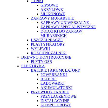
TYNKI
GIPSOWE
AKRYLOWE
SILIKONOWE
ZAPRAWY MURARSKIE
ZAPRAWY UNIWERSALNE
ZAPRAWY SPECJALISTYCZNE
DODATKI DO ZAPRAW
MURARSKICH
USZCZELNIACZE
PLASTYFIKATORY
WYLEWKI
ROZCIENCZALNIKI
DREWNO KONTRUKCYJNE
PŁYTY OSB
ELEKTRYKA
BATERIE I AKUMULATORY
POWERBANKI
BATERIE
ŁADOWARKI
AKUMULATORKI
PRZEWODY I KABLE
PRZYŁĄCZENIOWE
INSTALACYJNE
KOMPUTEROWE