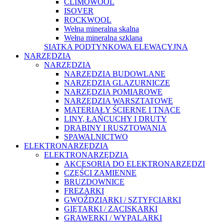
CLIMOWOOL
ISOVER
ROCKWOOL
Wełna mineralna skalna
Wełna mineralna szklana
SIATKA PODTYNKOWA ELEWACYJNA
NARZĘDZIA
NARZĘDZIA
NARZĘDZIA BUDOWLANE
NARZĘDZIA GLAZURNICZE
NARZĘDZIA POMIAROWE
NARZĘDZIA WARSZTATOWE
MATERIAŁY ŚCIERNE I TNĄCE
LINY, ŁAŃCUCHY I DRUTY
DRABINY I RUSZTOWANIA
SPAWALNICTWO
ELEKTRONARZĘDZIA
ELEKTRONARZĘDZIA
AKCESORIA DO ELEKTRONARZĘDZI
CZĘŚCI ZAMIENNE
BRUZDOWNICE
FREZARKI
GWOŹDZIARKI / SZTYFCIARKI
GIĘTARKI / ZACISKARKI
GRAWERKI / WYPALARKI