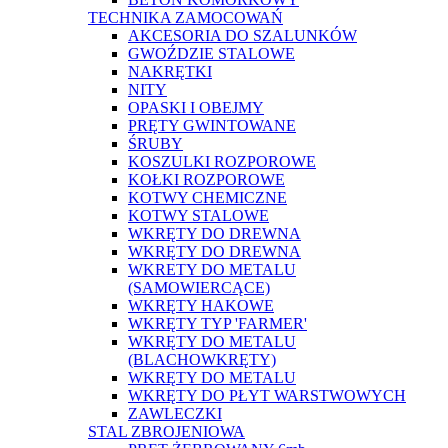
TECHNIKA ZAMOCOWAŃ
AKCESORIA DO SZALUNKÓW
GWOŹDZIE STALOWE
NAKRĘTKI
NITY
OPASKI I OBEJMY
PRĘTY GWINTOWANE
ŚRUBY
KOSZULKI ROZPOROWE
KOŁKI ROZPOROWE
KOTWY CHEMICZNE
KOTWY STALOWE
WKRĘTY DO DREWNA
WKRĘTY DO DREWNA
WKRETY DO METALU
(SAMOWIERCĄCE)
WKRĘTY HAKOWE
WKRĘTY TYP 'FARMER'
WKRĘTY DO METALU
(BLACHOWKRĘTY)
WKRĘTY DO METALU
WKRĘTY DO PŁYT WARSTWOWYCH
ZAWLECZKI
STAL ZBROJENIOWA