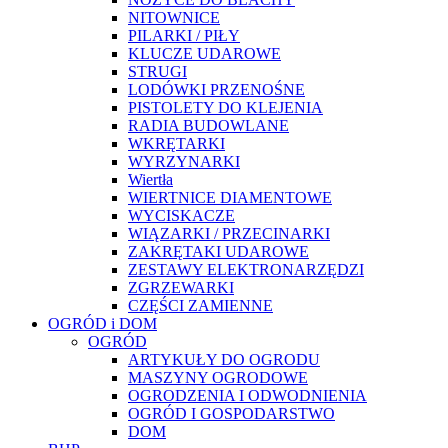
NITOWNICE
PILARKI / PIŁY
KLUCZE UDAROWE
STRUGI
LODÓWKI PRZENOŚNE
PISTOLETY DO KLEJENIA
RADIA BUDOWLANE
WKRĘTARKI
WYRZYNARKI
Wiertła
WIERTNICE DIAMENTOWE
WYCISKACZE
WIĄZARKI / PRZECINARKI
ZAKRĘTAKI UDAROWE
ZESTAWY ELEKTRONARZĘDZI
ZGRZEWARKI
CZĘŚCI ZAMIENNE
OGRÓD i DOM
OGRÓD
ARTYKUŁY DO OGRODU
MASZYNY OGRODOWE
OGRODZENIA I ODWODNIENIA
OGRÓD I GOSPODARSTWO
DOM