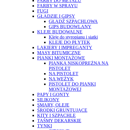
FARBY DO METALU
FARBY W SPRAYU
FUGI
GŁADZIE I GIPSY
GŁADŹ SZPACHLOWA
GIPS BUDOWLANY
KLEJE BUDOWALNE
Kleje do styropianu i siatki
KLEJE DO PŁYTEK
LAKIERY I IMPREGANTY
MASY BITUMICZNE
PIANKI MONTAŻOWE
PIANKA NISKOPRĘŻNA NA
PISTOLET
NA PISTOLET
NA WĘŻYK
PISTOLET DO PIANKI
MONTAŻOWEJ
PAPY I GONTY
SILIKONY
SMARY, OLEJE
ŚRODKI GRUNTUJĄCE
KITY I SZPACHLE
TAŚMY DEKARSKIE
TYNKI