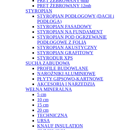
PRĘT ŻEBROWANY 6mb
PRĘT ŻEBROWANY 12mb
STYROPIAN
STYROPIAN PODŁOGOWY (DACH i
PODŁOGA)
STYROPIAN FASADOWY
STYROPIAN NA FUNDAMENT
STYROPIAN POD OGRZEWANIE
PODŁOGOWE Z FOLIĄ
STYROPIAN AKUSTYCZNY
STYROPIAN GRAFITOWY
STYRODUR XPS
SUCHA ZABUDOWA
PROFILE BUDOWLANE
NAROŻNIKI ALUMINIOWE
PŁYTY GIPSOWO-KARTNOWE
AKCESORIA I NARZĘDZIA
WEŁNA MINERALNA
5 cm
10 cm
15 cm
20 cm
TECHNICZNA
URSA
KNAUF INSULATION