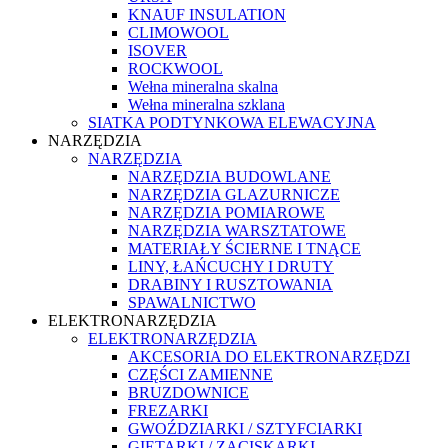
KNAUF INSULATION
CLIMOWOOL
ISOVER
ROCKWOOL
Wełna mineralna skalna
Wełna mineralna szklana
SIATKA PODTYNKOWA ELEWACYJNA
NARZĘDZIA
NARZĘDZIA
NARZĘDZIA BUDOWLANE
NARZĘDZIA GLAZURNICZE
NARZĘDZIA POMIAROWE
NARZĘDZIA WARSZTATOWE
MATERIAŁY ŚCIERNE I TNĄCE
LINY, ŁAŃCUCHY I DRUTY
DRABINY I RUSZTOWANIA
SPAWALNICTWO
ELEKTRONARZĘDZIA
ELEKTRONARZĘDZIA
AKCESORIA DO ELEKTRONARZĘDZI
CZĘŚCI ZAMIENNE
BRUZDOWNICE
FREZARKI
GWOŹDZIARKI / SZTYFCIARKI
GIĘTARKI / ZACISKARKI