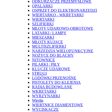
ODKURZACZE PRZEMYSŁOWE
OPALARKI
OSPRZĘT DO ELEKTRONARZĘDZI
WIERTARKO - WKRĘTARKI
WIERTARKI
SZLIFIERKI
MŁOTY UDAROWO-OBROTOWE
LATARKI / LAMPY
MIESZARKI
MŁOTY KUJĄCE
MULTISZLIFIERKI
NARZĘDZIA WIELOFUNKCYJNE
NOŻYCE DO BLACHY
NITOWNICE
PILARKI / PIŁY
KLUCZE UDAROWE
STRUGI
LODÓWKI PRZENOŚNE
PISTOLETY DO KLEJENIA
RADIA BUDOWLANE
WKRĘTARKI
WYRZYNARKI
Wiertła
WIERTNICE DIAMENTOWE
WYCISKACZE