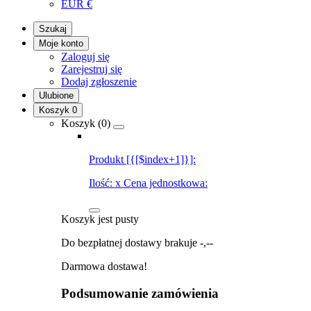
EUR
€
Szukaj
Moje konto
Zaloguj się
Zarejestruj się
Dodaj zgłoszenie
Ulubione
Koszyk
0
Koszyk (
0
)
Produkt [{[$index+1]}]:
Ilość:
x
Cena jednostkowa:
Koszyk jest pusty
Do bezpłatnej dostawy brakuje
-,--
Darmowa dostawa!
Podsumowanie zamówienia