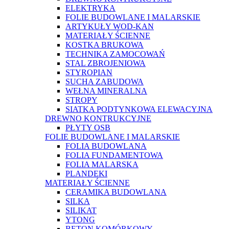
ELEKTRYKA
FOLIE BUDOWLANE I MALARSKIE
ARTYKUŁY WOD-KAN
MATERIAŁY ŚCIENNE
KOSTKA BRUKOWA
TECHNIKA ZAMOCOWAŃ
STAL ZBROJENIOWA
STYROPIAN
SUCHA ZABUDOWA
WEŁNA MINERALNA
STROPY
SIATKA PODTYNKOWA ELEWACYJNA
DREWNO KONTRUKCYJNE
PŁYTY OSB
FOLIE BUDOWLANE I MALARSKIE
FOLIA BUDOWLANA
FOLIA FUNDAMENTOWA
FOLIA MALARSKA
PLANDEKI
MATERIAŁY ŚCIENNE
CERAMIKA BUDOWLANA
SILKA
SILIKAT
YTONG
BETON KOMÓRKOWY