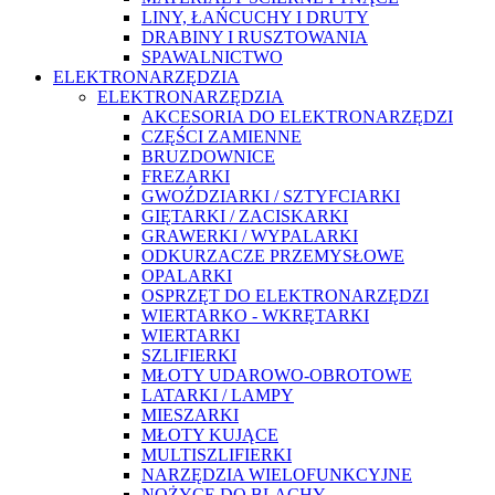
LINY, ŁAŃCUCHY I DRUTY
DRABINY I RUSZTOWANIA
SPAWALNICTWO
ELEKTRONARZĘDZIA
ELEKTRONARZĘDZIA
AKCESORIA DO ELEKTRONARZĘDZI
CZĘŚCI ZAMIENNE
BRUZDOWNICE
FREZARKI
GWOŹDZIARKI / SZTYFCIARKI
GIĘTARKI / ZACISKARKI
GRAWERKI / WYPALARKI
ODKURZACZE PRZEMYSŁOWE
OPALARKI
OSPRZĘT DO ELEKTRONARZĘDZI
WIERTARKO - WKRĘTARKI
WIERTARKI
SZLIFIERKI
MŁOTY UDAROWO-OBROTOWE
LATARKI / LAMPY
MIESZARKI
MŁOTY KUJĄCE
MULTISZLIFIERKI
NARZĘDZIA WIELOFUNKCYJNE
NOŻYCE DO BLACHY