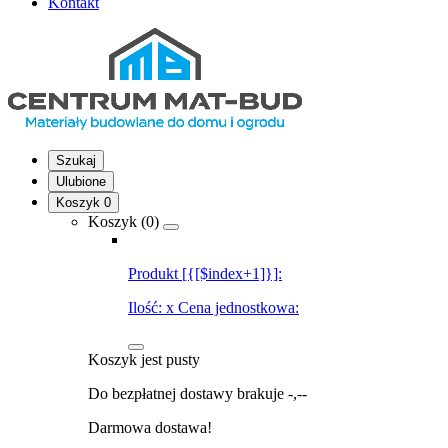
Kontakt
Szukaj
Ulubione
Koszyk
0
Koszyk (
0
)
Produkt [{[$index+1]}]:
Ilość:
x
Cena jednostkowa:
Koszyk jest pusty
Do bezpłatnej dostawy brakuje
-,--
Darmowa dostawa!