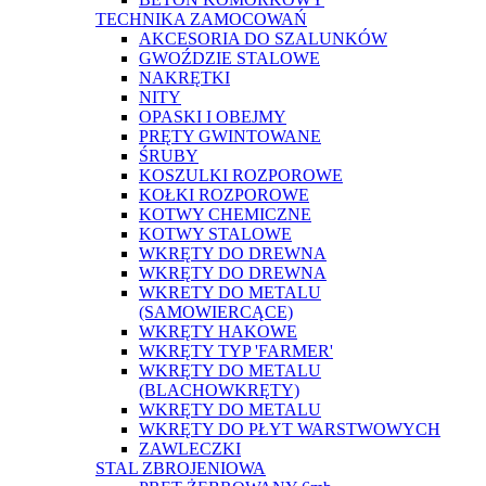
TECHNIKA ZAMOCOWAŃ
AKCESORIA DO SZALUNKÓW
GWOŹDZIE STALOWE
NAKRĘTKI
NITY
OPASKI I OBEJMY
PRĘTY GWINTOWANE
ŚRUBY
KOSZULKI ROZPOROWE
KOŁKI ROZPOROWE
KOTWY CHEMICZNE
KOTWY STALOWE
WKRĘTY DO DREWNA
WKRĘTY DO DREWNA
WKRETY DO METALU
(SAMOWIERCĄCE)
WKRĘTY HAKOWE
WKRĘTY TYP 'FARMER'
WKRĘTY DO METALU
(BLACHOWKRĘTY)
WKRĘTY DO METALU
WKRĘTY DO PŁYT WARSTWOWYCH
ZAWLECZKI
STAL ZBROJENIOWA