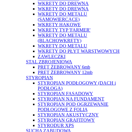
WKRĘTY DO DREWNA
WKRĘTY DO DREWNA
WKRETY DO METALU
(SAMOWIERCĄCE)
WKRĘTY HAKOWE
WKRĘTY TYP 'FARMER'
WKRĘTY DO METALU
(BLACHOWKRĘTY)
WKRĘTY DO METALU
WKRĘTY DO PŁYT WARSTWOWYCH
ZAWLECZKI
STAL ZBROJENIOWA
PRĘT ŻEBROWANY 6mb
PRĘT ŻEBROWANY 12mb
STYROPIAN
STYROPIAN PODŁOGOWY (DACH i
PODŁOGA)
STYROPIAN FASADOWY
STYROPIAN NA FUNDAMENT
STYROPIAN POD OGRZEWANIE
PODŁOGOWE Z FOLIĄ
STYROPIAN AKUSTYCZNY
STYROPIAN GRAFITOWY
STYRODUR XPS
SUCHA ZABUDOWA