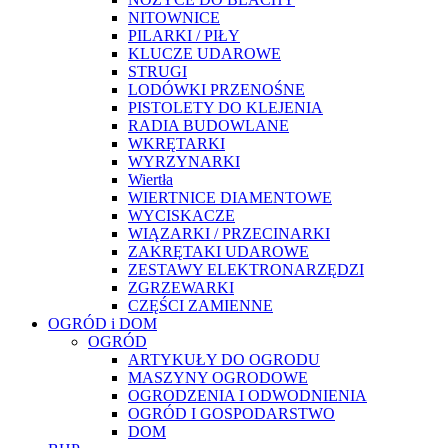
NITOWNICE
PILARKI / PIŁY
KLUCZE UDAROWE
STRUGI
LODÓWKI PRZENOŚNE
PISTOLETY DO KLEJENIA
RADIA BUDOWLANE
WKRĘTARKI
WYRZYNARKI
Wiertła
WIERTNICE DIAMENTOWE
WYCISKACZE
WIĄZARKI / PRZECINARKI
ZAKRĘTAKI UDAROWE
ZESTAWY ELEKTRONARZĘDZI
ZGRZEWARKI
CZĘŚCI ZAMIENNE
OGRÓD i DOM
OGRÓD
ARTYKUŁY DO OGRODU
MASZYNY OGRODOWE
OGRODZENIA I ODWODNIENIA
OGRÓD I GOSPODARSTWO
DOM