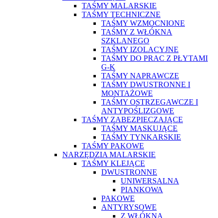
TAŚMY MALARSKIE
TAŚMY TECHNICZNE
TAŚMY WZMOCNIONE
TAŚMY Z WŁÓKNA
SZKLANEGO
TAŚMY IZOLACYJNE
TAŚMY DO PRAC Z PŁYTAMI
G-K
TAŚMY NAPRAWCZE
TAŚMY DWUSTRONNE I
MONTAŻOWE
TAŚMY OSTRZEGAWCZE I
ANTYPOŚLIZGOWE
TAŚMY ZABEZPIECZAJĄCE
TAŚMY MASKUJĄCE
TAŚMY TYNKARSKIE
TAŚMY PAKOWE
NARZĘDZIA MALARSKIE
TAŚMY KLEJĄCE
DWUSTRONNE
UNIWERSALNA
PIANKOWA
PAKOWE
ANTYRYSOWE
Z WŁÓKNA