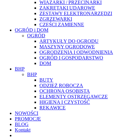
WIĄZARKI / PRZECINARKI
ZAKRĘTAKI UDAROWE
ZESTAWY ELEKTRONARZĘDZI
ZGRZEWARKI
CZĘŚCI ZAMIENNE
OGRÓD i DOM
OGRÓD
ARTYKUŁY DO OGRODU
MASZYNY OGRODOWE
OGRODZENIA I ODWODNIENIA
OGRÓD I GOSPODARSTWO
DOM
BHP
BHP
BUTY
ODZIEŻ ROBOCZA
OCHRONA OSOBISTA
ELEMENTY OSTRZEGAWCZE
HIGIENA I CZYSTOŚĆ
RĘKAWICE
NOWOŚCI
PROMOCJE
BLOG
Kontakt