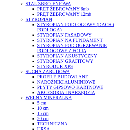
STAL ZBROJENIOWA
PRĘT ŻEBROWANY 6mb
PRĘT ŻEBROWANY 12mb
STYROPIAN
STYROPIAN PODŁOGOWY (DACH i
PODŁOGA)
STYROPIAN FASADOWY
STYROPIAN NA FUNDAMENT
STYROPIAN POD OGRZEWANIE
PODŁOGOWE Z FOLIĄ
STYROPIAN AKUSTYCZNY
STYROPIAN GRAFITOWY
STYRODUR XPS
SUCHA ZABUDOWA
PROFILE BUDOWLANE
NAROŻNIKI ALUMINIOWE
PŁYTY GIPSOWO-KARTNOWE
AKCESORIA I NARZĘDZIA
WEŁNA MINERALNA
5 cm
10 cm
15 cm
20 cm
TECHNICZNA
URSA