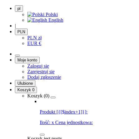
pl
Polski
English
|
PLN
PLN
zł
EUR
€
Moje konto
Zaloguj się
Zarejestruj się
Dodaj zgłoszenie
Ulubione
Koszyk
0
Koszyk (
0
)
Produkt [{[$index+1]}]:
Ilość:
x
Cena jednostkowa:
Koszyk jest pusty