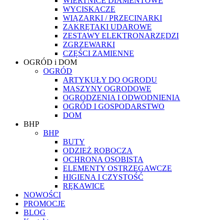
WIERTNICE DIAMENTOWE
WYCISKACZE
WIĄZARKI / PRZECINARKI
ZAKRĘTAKI UDAROWE
ZESTAWY ELEKTRONARZĘDZI
ZGRZEWARKI
CZĘŚCI ZAMIENNE
OGRÓD i DOM
OGRÓD
ARTYKUŁY DO OGRODU
MASZYNY OGRODOWE
OGRODZENIA I ODWODNIENIA
OGRÓD I GOSPODARSTWO
DOM
BHP
BHP
BUTY
ODZIEŻ ROBOCZA
OCHRONA OSOBISTA
ELEMENTY OSTRZEGAWCZE
HIGIENA I CZYSTOŚĆ
RĘKAWICE
NOWOŚCI
PROMOCJE
BLOG