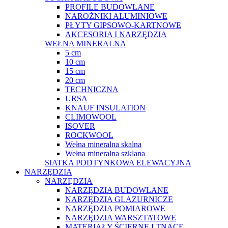
PROFILE BUDOWLANE
NAROŻNIKI ALUMINIOWE
PŁYTY GIPSOWO-KARTNOWE
AKCESORIA I NARZĘDZIA
WEŁNA MINERALNA
5 cm
10 cm
15 cm
20 cm
TECHNICZNA
URSA
KNAUF INSULATION
CLIMOWOOL
ISOVER
ROCKWOOL
Wełna mineralna skalna
Wełna mineralna szklana
SIATKA PODTYNKOWA ELEWACYJNA
NARZĘDZIA
NARZĘDZIA
NARZĘDZIA BUDOWLANE
NARZĘDZIA GLAZURNICZE
NARZĘDZIA POMIAROWE
NARZĘDZIA WARSZTATOWE
MATERIAŁY ŚCIERNE I TNĄCE