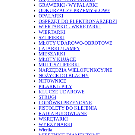
GRAWERKI / WYPALARKI
ODKURZACZE PRZEMYSŁOWE
OPALARKI
OSPRZĘT DO ELEKTRONARZĘDZI
WIERTARKO - WKRĘTARKI
WIERTARKI
SZLIFIERKI
MŁOTY UDAROWO-OBROTOWE
LATARKI / LAMPY
MIESZARKI
MŁOTY KUJĄCE
MULTISZLIFIERKI
NARZĘDZIA WIELOFUNKCYJNE
NOŻYCE DO BLACHY
NITOWNICE
PILARKI / PIŁY
KLUCZE UDAROWE
STRUGI
LODÓWKI PRZENOŚNE
PISTOLETY DO KLEJENIA
RADIA BUDOWLANE
WKRĘTARKI
WYRZYNARKI
Wiertła