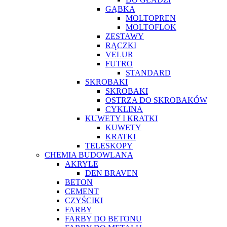
GĄBKA
MOLTOPREN
MOLTOFLOK
ZESTAWY
RĄCZKI
VELUR
FUTRO
STANDARD
SKROBAKI
SKROBAKI
OSTRZA DO SKROBAKÓW
CYKLINA
KUWETY I KRATKI
KUWETY
KRATKI
TELESKOPY
CHEMIA BUDOWLANA
AKRYLE
DEN BRAVEN
BETON
CEMENT
CZYŚCIKI
FARBY
FARBY DO BETONU