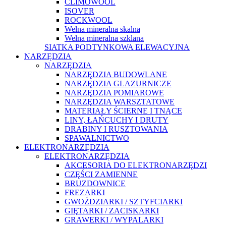
CLIMOWOOL
ISOVER
ROCKWOOL
Wełna mineralna skalna
Wełna mineralna szklana
SIATKA PODTYNKOWA ELEWACYJNA
NARZĘDZIA
NARZĘDZIA
NARZĘDZIA BUDOWLANE
NARZĘDZIA GLAZURNICZE
NARZĘDZIA POMIAROWE
NARZĘDZIA WARSZTATOWE
MATERIAŁY ŚCIERNE I TNĄCE
LINY, ŁAŃCUCHY I DRUTY
DRABINY I RUSZTOWANIA
SPAWALNICTWO
ELEKTRONARZĘDZIA
ELEKTRONARZĘDZIA
AKCESORIA DO ELEKTRONARZĘDZI
CZĘŚCI ZAMIENNE
BRUZDOWNICE
FREZARKI
GWOŹDZIARKI / SZTYFCIARKI
GIĘTARKI / ZACISKARKI
GRAWERKI / WYPALARKI