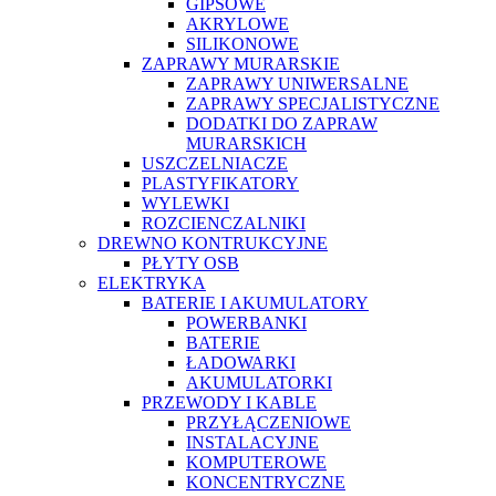
GIPSOWE
AKRYLOWE
SILIKONOWE
ZAPRAWY MURARSKIE
ZAPRAWY UNIWERSALNE
ZAPRAWY SPECJALISTYCZNE
DODATKI DO ZAPRAW
MURARSKICH
USZCZELNIACZE
PLASTYFIKATORY
WYLEWKI
ROZCIENCZALNIKI
DREWNO KONTRUKCYJNE
PŁYTY OSB
ELEKTRYKA
BATERIE I AKUMULATORY
POWERBANKI
BATERIE
ŁADOWARKI
AKUMULATORKI
PRZEWODY I KABLE
PRZYŁĄCZENIOWE
INSTALACYJNE
KOMPUTEROWE
KONCENTRYCZNE