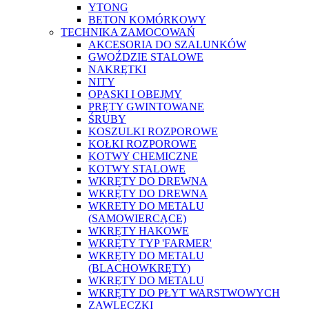
YTONG
BETON KOMÓRKOWY
TECHNIKA ZAMOCOWAŃ
AKCESORIA DO SZALUNKÓW
GWOŹDZIE STALOWE
NAKRĘTKI
NITY
OPASKI I OBEJMY
PRĘTY GWINTOWANE
ŚRUBY
KOSZULKI ROZPOROWE
KOŁKI ROZPOROWE
KOTWY CHEMICZNE
KOTWY STALOWE
WKRĘTY DO DREWNA
WKRĘTY DO DREWNA
WKRETY DO METALU
(SAMOWIERCĄCE)
WKRĘTY HAKOWE
WKRĘTY TYP 'FARMER'
WKRĘTY DO METALU
(BLACHOWKRĘTY)
WKRĘTY DO METALU
WKRĘTY DO PŁYT WARSTWOWYCH
ZAWLECZKI