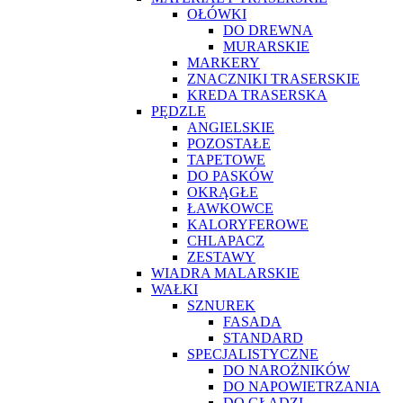
OŁÓWKI
DO DREWNA
MURARSKIE
MARKERY
ZNACZNIKI TRASERSKIE
KREDA TRASERSKA
PĘDZLE
ANGIELSKIE
POZOSTAŁE
TAPETOWE
DO PASKÓW
OKRĄGŁE
ŁAWKOWCE
KALORYFEROWE
CHLAPACZ
ZESTAWY
WIADRA MALARSKIE
WAŁKI
SZNUREK
FASADA
STANDARD
SPECJALISTYCZNE
DO NAROŻNIKÓW
DO NAPOWIETRZANIA
DO GŁADZI