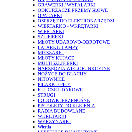
GRAWERKI / WYPALARKI
ODKURZACZE PRZEMYSŁOWE
OPALARKI
OSPRZĘT DO ELEKTRONARZĘDZI
WIERTARKO - WKRĘTARKI
WIERTARKI
SZLIFIERKI
MŁOTY UDAROWO-OBROTOWE
LATARKI / LAMPY
MIESZARKI
MŁOTY KUJĄCE
MULTISZLIFIERKI
NARZĘDZIA WIELOFUNKCYJNE
NOŻYCE DO BLACHY
NITOWNICE
PILARKI / PIŁY
KLUCZE UDAROWE
STRUGI
LODÓWKI PRZENOŚNE
PISTOLETY DO KLEJENIA
RADIA BUDOWLANE
WKRĘTARKI
WYRZYNARKI
Wiertła