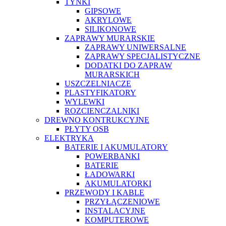
TYNKI
GIPSOWE
AKRYLOWE
SILIKONOWE
ZAPRAWY MURARSKIE
ZAPRAWY UNIWERSALNE
ZAPRAWY SPECJALISTYCZNE
DODATKI DO ZAPRAW
MURARSKICH
USZCZELNIACZE
PLASTYFIKATORY
WYLEWKI
ROZCIENCZALNIKI
DREWNO KONTRUKCYJNE
PŁYTY OSB
ELEKTRYKA
BATERIE I AKUMULATORY
POWERBANKI
BATERIE
ŁADOWARKI
AKUMULATORKI
PRZEWODY I KABLE
PRZYŁĄCZENIOWE
INSTALACYJNE
KOMPUTEROWE