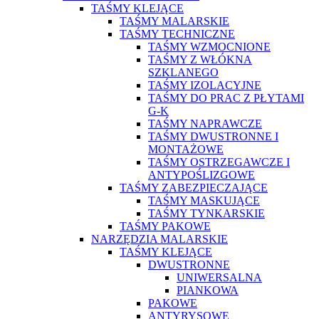
TAŚMY KLEJĄCE
TAŚMY MALARSKIE
TAŚMY TECHNICZNE
TAŚMY WZMOCNIONE
TAŚMY Z WŁÓKNA
SZKLANEGO
TAŚMY IZOLACYJNE
TAŚMY DO PRAC Z PŁYTAMI
G-K
TAŚMY NAPRAWCZE
TAŚMY DWUSTRONNE I
MONTAŻOWE
TAŚMY OSTRZEGAWCZE I
ANTYPOŚLIZGOWE
TAŚMY ZABEZPIECZAJĄCE
TAŚMY MASKUJĄCE
TAŚMY TYNKARSKIE
TAŚMY PAKOWE
NARZĘDZIA MALARSKIE
TAŚMY KLEJĄCE
DWUSTRONNE
UNIWERSALNA
PIANKOWA
PAKOWE
ANTYRYSOWE