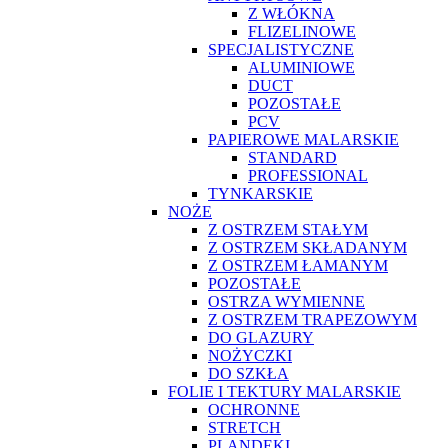
Z WŁÓKNA
FLIZELINOWE
SPECJALISTYCZNE
ALUMINIOWE
DUCT
POZOSTAŁE
PCV
PAPIEROWE MALARSKIE
STANDARD
PROFESSIONAL
TYNKARSKIE
NOŻE
Z OSTRZEM STAŁYM
Z OSTRZEM SKŁADANYM
Z OSTRZEM ŁAMANYM
POZOSTAŁE
OSTRZA WYMIENNE
Z OSTRZEM TRAPEZOWYM
DO GLAZURY
NOŻYCZKI
DO SZKŁA
FOLIE I TEKTURY MALARSKIE
OCHRONNE
STRETCH
PLANDEKI