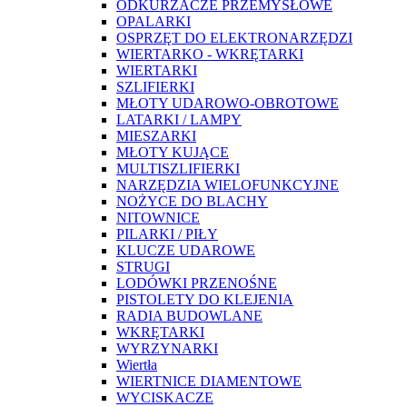
ODKURZACZE PRZEMYSŁOWE
OPALARKI
OSPRZĘT DO ELEKTRONARZĘDZI
WIERTARKO - WKRĘTARKI
WIERTARKI
SZLIFIERKI
MŁOTY UDAROWO-OBROTOWE
LATARKI / LAMPY
MIESZARKI
MŁOTY KUJĄCE
MULTISZLIFIERKI
NARZĘDZIA WIELOFUNKCYJNE
NOŻYCE DO BLACHY
NITOWNICE
PILARKI / PIŁY
KLUCZE UDAROWE
STRUGI
LODÓWKI PRZENOŚNE
PISTOLETY DO KLEJENIA
RADIA BUDOWLANE
WKRĘTARKI
WYRZYNARKI
Wiertła
WIERTNICE DIAMENTOWE
WYCISKACZE