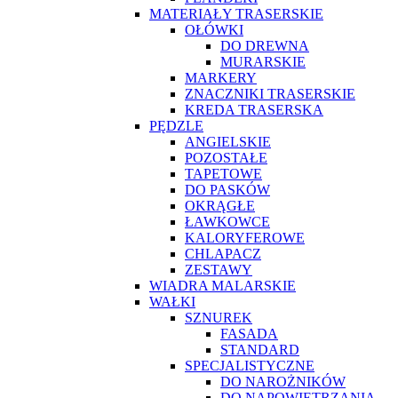
MATERIAŁY TRASERSKIE
OŁÓWKI
DO DREWNA
MURARSKIE
MARKERY
ZNACZNIKI TRASERSKIE
KREDA TRASERSKA
PĘDZLE
ANGIELSKIE
POZOSTAŁE
TAPETOWE
DO PASKÓW
OKRĄGŁE
ŁAWKOWCE
KALORYFEROWE
CHLAPACZ
ZESTAWY
WIADRA MALARSKIE
WAŁKI
SZNUREK
FASADA
STANDARD
SPECJALISTYCZNE
DO NAROŻNIKÓW
DO NAPOWIETRZANIA