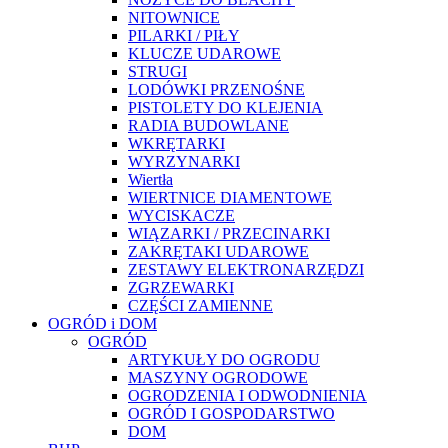
NITOWNICE
PILARKI / PIŁY
KLUCZE UDAROWE
STRUGI
LODÓWKI PRZENOŚNE
PISTOLETY DO KLEJENIA
RADIA BUDOWLANE
WKRĘTARKI
WYRZYNARKI
Wiertła
WIERTNICE DIAMENTOWE
WYCISKACZE
WIĄZARKI / PRZECINARKI
ZAKRĘTAKI UDAROWE
ZESTAWY ELEKTRONARZĘDZI
ZGRZEWARKI
CZĘŚCI ZAMIENNE
OGRÓD i DOM
OGRÓD
ARTYKUŁY DO OGRODU
MASZYNY OGRODOWE
OGRODZENIA I ODWODNIENIA
OGRÓD I GOSPODARSTWO
DOM