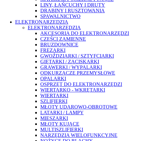
LINY, ŁAŃCUCHY I DRUTY
DRABINY I RUSZTOWANIA
SPAWALNICTWO
ELEKTRONARZĘDZIA
ELEKTRONARZĘDZIA
AKCESORIA DO ELEKTRONARZĘDZI
CZĘŚCI ZAMIENNE
BRUZDOWNICE
FREZARKI
GWOŹDZIARKI / SZTYFCIARKI
GIĘTARKI / ZACISKARKI
GRAWERKI / WYPALARKI
ODKURZACZE PRZEMYSŁOWE
OPALARKI
OSPRZĘT DO ELEKTRONARZĘDZI
WIERTARKO - WKRĘTARKI
WIERTARKI
SZLIFIERKI
MŁOTY UDAROWO-OBROTOWE
LATARKI / LAMPY
MIESZARKI
MŁOTY KUJĄCE
MULTISZLIFIERKI
NARZĘDZIA WIELOFUNKCYJNE
NOŻYCE DO BLACHY