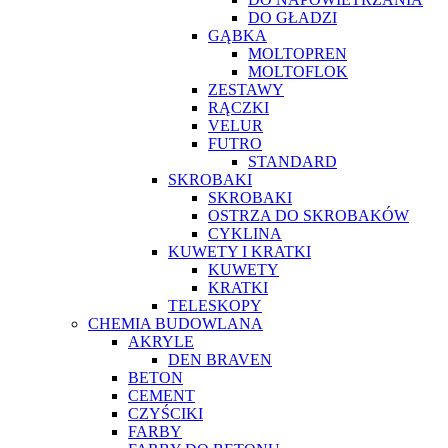
DO GŁADZI
GĄBKA
MOLTOPREN
MOLTOFLOK
ZESTAWY
RĄCZKI
VELUR
FUTRO
STANDARD
SKROBAKI
SKROBAKI
OSTRZA DO SKROBAKÓW
CYKLINA
KUWETY I KRATKI
KUWETY
KRATKI
TELESKOPY
CHEMIA BUDOWLANA
AKRYLE
DEN BRAVEN
BETON
CEMENT
CZYŚCIKI
FARBY