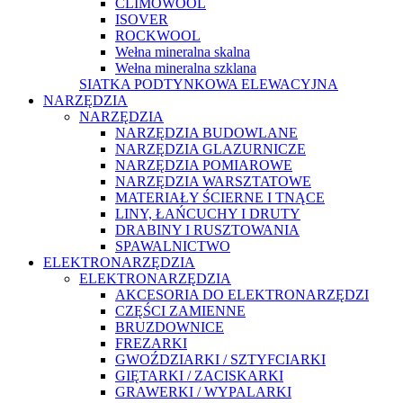
CLIMOWOOL
ISOVER
ROCKWOOL
Wełna mineralna skalna
Wełna mineralna szklana
SIATKA PODTYNKOWA ELEWACYJNA
NARZĘDZIA
NARZĘDZIA
NARZĘDZIA BUDOWLANE
NARZĘDZIA GLAZURNICZE
NARZĘDZIA POMIAROWE
NARZĘDZIA WARSZTATOWE
MATERIAŁY ŚCIERNE I TNĄCE
LINY, ŁAŃCUCHY I DRUTY
DRABINY I RUSZTOWANIA
SPAWALNICTWO
ELEKTRONARZĘDZIA
ELEKTRONARZĘDZIA
AKCESORIA DO ELEKTRONARZĘDZI
CZĘŚCI ZAMIENNE
BRUZDOWNICE
FREZARKI
GWOŹDZIARKI / SZTYFCIARKI
GIĘTARKI / ZACISKARKI
GRAWERKI / WYPALARKI