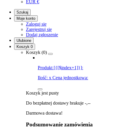
EUR
€
Szukaj
Moje konto
Zaloguj się
Zarejestruj się
Dodaj zgłoszenie
Ulubione
Koszyk
0
Koszyk (
0
)
Produkt [{[$index+1]}]:
Ilość:
x
Cena jednostkowa:
Koszyk jest pusty
Do bezpłatnej dostawy brakuje
-,--
Darmowa dostawa!
Podsumowanie zamówienia