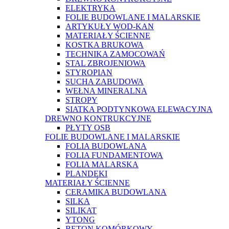
ELEKTRYKA
FOLIE BUDOWLANE I MALARSKIE
ARTYKUŁY WOD-KAN
MATERIAŁY ŚCIENNE
KOSTKA BRUKOWA
TECHNIKA ZAMOCOWAŃ
STAL ZBROJENIOWA
STYROPIAN
SUCHA ZABUDOWA
WEŁNA MINERALNA
STROPY
SIATKA PODTYNKOWA ELEWACYJNA
DREWNO KONTRUKCYJNE
PŁYTY OSB
FOLIE BUDOWLANE I MALARSKIE
FOLIA BUDOWLANA
FOLIA FUNDAMENTOWA
FOLIA MALARSKA
PLANDEKI
MATERIAŁY ŚCIENNE
CERAMIKA BUDOWLANA
SILKA
SILIKAT
YTONG
BETON KOMÓRKOWY