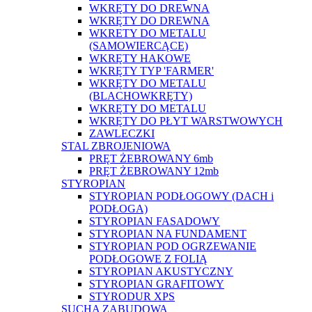
WKRĘTY DO DREWNA
WKRĘTY DO DREWNA
WKRETY DO METALU
(SAMOWIERCĄCE)
WKRĘTY HAKOWE
WKRĘTY TYP 'FARMER'
WKRĘTY DO METALU
(BLACHOWKRĘTY)
WKRĘTY DO METALU
WKRĘTY DO PŁYT WARSTWOWYCH
ZAWLECZKI
STAL ZBROJENIOWA
PRĘT ŻEBROWANY 6mb
PRĘT ŻEBROWANY 12mb
STYROPIAN
STYROPIAN PODŁOGOWY (DACH i
PODŁOGA)
STYROPIAN FASADOWY
STYROPIAN NA FUNDAMENT
STYROPIAN POD OGRZEWANIE
PODŁOGOWE Z FOLIĄ
STYROPIAN AKUSTYCZNY
STYROPIAN GRAFITOWY
STYRODUR XPS
SUCHA ZABUDOWA