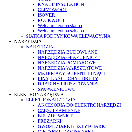
KNAUF INSULATION
CLIMOWOOL
ISOVER
ROCKWOOL
Wełna mineralna skalna
Wełna mineralna szklana
SIATKA PODTYNKOWA ELEWACYJNA
NARZĘDZIA
NARZĘDZIA
NARZĘDZIA BUDOWLANE
NARZĘDZIA GLAZURNICZE
NARZĘDZIA POMIAROWE
NARZĘDZIA WARSZTATOWE
MATERIAŁY ŚCIERNE I TNĄCE
LINY, ŁAŃCUCHY I DRUTY
DRABINY I RUSZTOWANIA
SPAWALNICTWO
ELEKTRONARZĘDZIA
ELEKTRONARZĘDZIA
AKCESORIA DO ELEKTRONARZĘDZI
CZĘŚCI ZAMIENNE
BRUZDOWNICE
FREZARKI
GWOŹDZIARKI / SZTYFCIARKI
GIĘTARKI / ZACISKARKI