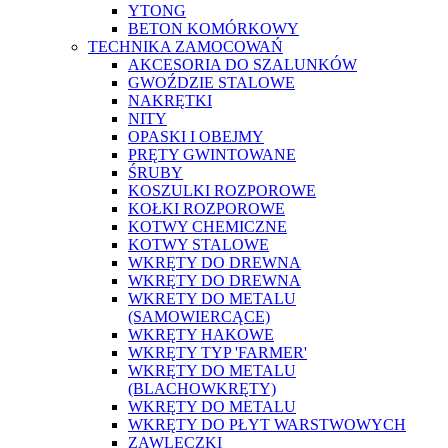
YTONG
BETON KOMÓRKOWY
TECHNIKA ZAMOCOWAŃ
AKCESORIA DO SZALUNKÓW
GWOŹDZIE STALOWE
NAKRĘTKI
NITY
OPASKI I OBEJMY
PRĘTY GWINTOWANE
ŚRUBY
KOSZULKI ROZPOROWE
KOŁKI ROZPOROWE
KOTWY CHEMICZNE
KOTWY STALOWE
WKRĘTY DO DREWNA
WKRĘTY DO DREWNA
WKRETY DO METALU
(SAMOWIERCĄCE)
WKRĘTY HAKOWE
WKRĘTY TYP 'FARMER'
WKRĘTY DO METALU
(BLACHOWKRĘTY)
WKRĘTY DO METALU
WKRĘTY DO PŁYT WARSTWOWYCH
ZAWLECZKI