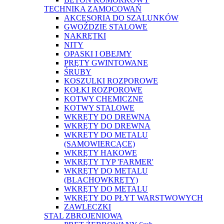
TECHNIKA ZAMOCOWAŃ
AKCESORIA DO SZALUNKÓW
GWOŹDZIE STALOWE
NAKRĘTKI
NITY
OPASKI I OBEJMY
PRĘTY GWINTOWANE
ŚRUBY
KOSZULKI ROZPOROWE
KOŁKI ROZPOROWE
KOTWY CHEMICZNE
KOTWY STALOWE
WKRĘTY DO DREWNA
WKRĘTY DO DREWNA
WKRETY DO METALU
(SAMOWIERCĄCE)
WKRĘTY HAKOWE
WKRĘTY TYP 'FARMER'
WKRĘTY DO METALU
(BLACHOWKRĘTY)
WKRĘTY DO METALU
WKRĘTY DO PŁYT WARSTWOWYCH
ZAWLECZKI
STAL ZBROJENIOWA