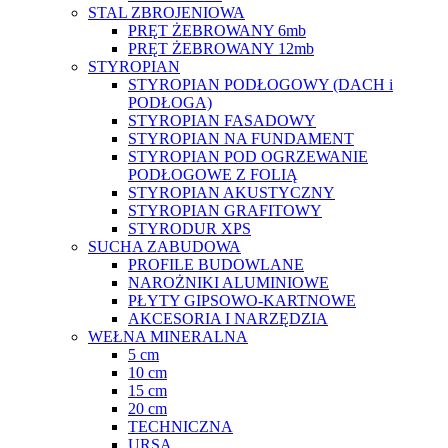
STAL ZBROJENIOWA
PRĘT ŻEBROWANY 6mb
PRĘT ŻEBROWANY 12mb
STYROPIAN
STYROPIAN PODŁOGOWY (DACH i
PODŁOGA)
STYROPIAN FASADOWY
STYROPIAN NA FUNDAMENT
STYROPIAN POD OGRZEWANIE
PODŁOGOWE Z FOLIĄ
STYROPIAN AKUSTYCZNY
STYROPIAN GRAFITOWY
STYRODUR XPS
SUCHA ZABUDOWA
PROFILE BUDOWLANE
NAROŻNIKI ALUMINIOWE
PŁYTY GIPSOWO-KARTNOWE
AKCESORIA I NARZĘDZIA
WEŁNA MINERALNA
5 cm
10 cm
15 cm
20 cm
TECHNICZNA
URSA