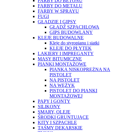
FARBY DO BETONU
FARBY DO METALU
FARBY W SPRAYU
FUGI
GŁADZIE I GIPSY
GŁADŹ SZPACHLOWA
GIPS BUDOWLANY
KLEJE BUDOWALNE
Kleje do styropianu i siatki
KLEJE DO PŁYTEK
LAKIERY I IMPREGANTY
MASY BITUMICZNE
PIANKI MONTAŻOWE
PIANKA NISKOPRĘŻNA NA
PISTOLET
NA PISTOLET
NA WĘŻYK
PISTOLET DO PIANKI
MONTAŻOWEJ
PAPY I GONTY
SILIKONY
SMARY, OLEJE
ŚRODKI GRUNTUJĄCE
KITY I SZPACHLE
TAŚMY DEKARSKIE