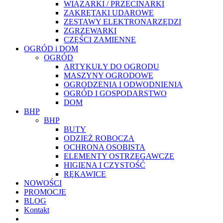
WIĄZARKI / PRZECINARKI
ZAKRĘTAKI UDAROWE
ZESTAWY ELEKTRONARZĘDZI
ZGRZEWARKI
CZĘŚCI ZAMIENNE
OGRÓD i DOM
OGRÓD
ARTYKUŁY DO OGRODU
MASZYNY OGRODOWE
OGRODZENIA I ODWODNIENIA
OGRÓD I GOSPODARSTWO
DOM
BHP
BHP
BUTY
ODZIEŻ ROBOCZA
OCHRONA OSOBISTA
ELEMENTY OSTRZEGAWCZE
HIGIENA I CZYSTOŚĆ
RĘKAWICE
NOWOŚCI
PROMOCJE
BLOG
Kontakt