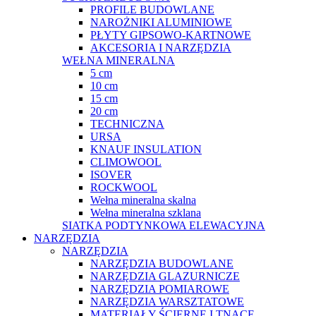
PROFILE BUDOWLANE
NAROŻNIKI ALUMINIOWE
PŁYTY GIPSOWO-KARTNOWE
AKCESORIA I NARZĘDZIA
WEŁNA MINERALNA
5 cm
10 cm
15 cm
20 cm
TECHNICZNA
URSA
KNAUF INSULATION
CLIMOWOOL
ISOVER
ROCKWOOL
Wełna mineralna skalna
Wełna mineralna szklana
SIATKA PODTYNKOWA ELEWACYJNA
NARZĘDZIA
NARZĘDZIA
NARZĘDZIA BUDOWLANE
NARZĘDZIA GLAZURNICZE
NARZĘDZIA POMIAROWE
NARZĘDZIA WARSZTATOWE
MATERIAŁY ŚCIERNE I TNĄCE