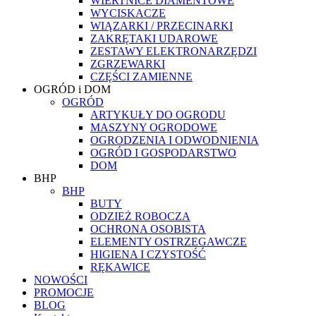
WIERTNICE DIAMENTOWE
WYCISKACZE
WIĄZARKI / PRZECINARKI
ZAKRĘTAKI UDAROWE
ZESTAWY ELEKTRONARZĘDZI
ZGRZEWARKI
CZĘŚCI ZAMIENNE
OGRÓD i DOM
OGRÓD
ARTYKUŁY DO OGRODU
MASZYNY OGRODOWE
OGRODZENIA I ODWODNIENIA
OGRÓD I GOSPODARSTWO
DOM
BHP
BHP
BUTY
ODZIEŻ ROBOCZA
OCHRONA OSOBISTA
ELEMENTY OSTRZEGAWCZE
HIGIENA I CZYSTOŚĆ
RĘKAWICE
NOWOŚCI
PROMOCJE
BLOG