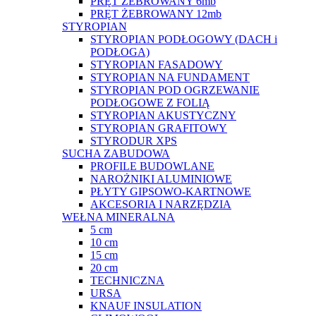
PRĘT ŻEBROWANY 6mb
PRĘT ŻEBROWANY 12mb
STYROPIAN
STYROPIAN PODŁOGOWY (DACH i
PODŁOGA)
STYROPIAN FASADOWY
STYROPIAN NA FUNDAMENT
STYROPIAN POD OGRZEWANIE
PODŁOGOWE Z FOLIĄ
STYROPIAN AKUSTYCZNY
STYROPIAN GRAFITOWY
STYRODUR XPS
SUCHA ZABUDOWA
PROFILE BUDOWLANE
NAROŻNIKI ALUMINIOWE
PŁYTY GIPSOWO-KARTNOWE
AKCESORIA I NARZĘDZIA
WEŁNA MINERALNA
5 cm
10 cm
15 cm
20 cm
TECHNICZNA
URSA
KNAUF INSULATION