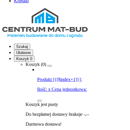
Kontakt
Szukaj
Ulubione
Koszyk
0
Koszyk (
0
)
Produkt [{[$index+1]}]:
Ilość:
x
Cena jednostkowa:
Koszyk jest pusty
Do bezpłatnej dostawy brakuje
-,--
Darmowa dostawa!