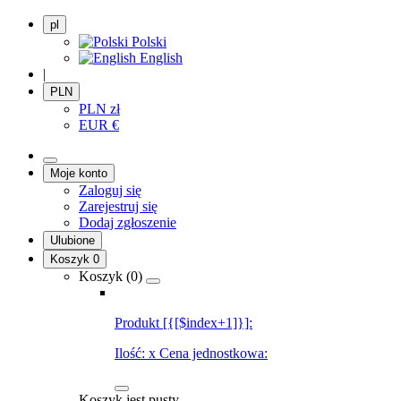
pl
Polski
English
|
PLN
PLN
zł
EUR
€
Moje konto
Zaloguj się
Zarejestruj się
Dodaj zgłoszenie
Ulubione
Koszyk
0
Koszyk (
0
)
Produkt [{[$index+1]}]:
Ilość:
x
Cena jednostkowa:
Koszyk jest pusty