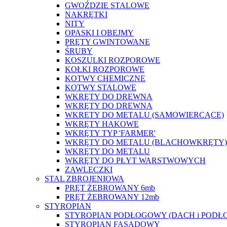
GWOŹDZIE STALOWE
NAKRĘTKI
NITY
OPASKI I OBEJMY
PRĘTY GWINTOWANE
ŚRUBY
KOSZULKI ROZPOROWE
KOŁKI ROZPOROWE
KOTWY CHEMICZNE
KOTWY STALOWE
WKRĘTY DO DREWNA
WKRĘTY DO DREWNA
WKRETY DO METALU (SAMOWIERCĄCE)
WKRĘTY HAKOWE
WKRĘTY TYP 'FARMER'
WKRĘTY DO METALU (BLACHOWKRĘTY)
WKRĘTY DO METALU
WKRĘTY DO PŁYT WARSTWOWYCH
ZAWLECZKI
STAL ZBROJENIOWA
PRĘT ŻEBROWANY 6mb
PRĘT ŻEBROWANY 12mb
STYROPIAN
STYROPIAN PODŁOGOWY (DACH i PODŁ
STYROPIAN FASADOWY