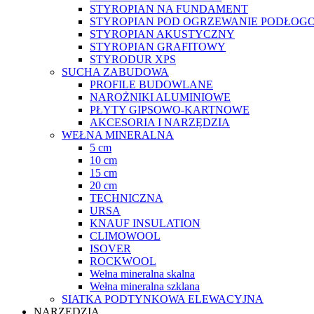
STYROPIAN NA FUNDAMENT
STYROPIAN POD OGRZEWANIE PODŁOGO
STYROPIAN AKUSTYCZNY
STYROPIAN GRAFITOWY
STYRODUR XPS
SUCHA ZABUDOWA
PROFILE BUDOWLANE
NAROŻNIKI ALUMINIOWE
PŁYTY GIPSOWO-KARTNOWE
AKCESORIA I NARZĘDZIA
WEŁNA MINERALNA
5 cm
10 cm
15 cm
20 cm
TECHNICZNA
URSA
KNAUF INSULATION
CLIMOWOOL
ISOVER
ROCKWOOL
Wełna mineralna skalna
Wełna mineralna szklana
SIATKA PODTYNKOWA ELEWACYJNA
NARZĘDZIA