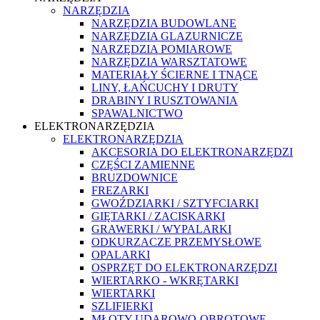
NARZĘDZIA
NARZĘDZIA BUDOWLANE
NARZĘDZIA GLAZURNICZE
NARZĘDZIA POMIAROWE
NARZĘDZIA WARSZTATOWE
MATERIAŁY ŚCIERNE I TNĄCE
LINY, ŁAŃCUCHY I DRUTY
DRABINY I RUSZTOWANIA
SPAWALNICTWO
ELEKTRONARZĘDZIA
ELEKTRONARZĘDZIA
AKCESORIA DO ELEKTRONARZĘDZI
CZĘŚCI ZAMIENNE
BRUZDOWNICE
FREZARKI
GWOŹDZIARKI / SZTYFCIARKI
GIĘTARKI / ZACISKARKI
GRAWERKI / WYPALARKI
ODKURZACZE PRZEMYSŁOWE
OPALARKI
OSPRZĘT DO ELEKTRONARZĘDZI
WIERTARKO - WKRĘTARKI
WIERTARKI
SZLIFIERKI
MŁOTY UDAROWO-OBROTOWE