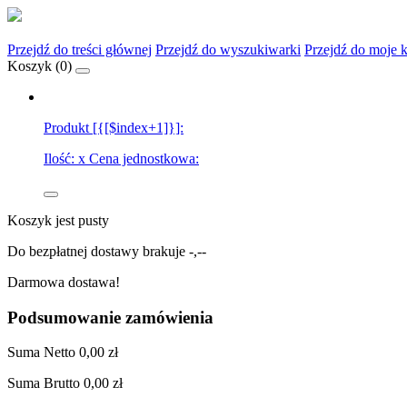
Przejdź do treści głównej
Przejdź do wyszukiwarki
Przejdź do moje 
Koszyk (
0
)
Produkt [{[$index+1]}]:
Ilość:
x
Cena jednostkowa:
Koszyk jest pusty
Do bezpłatnej dostawy brakuje
-,--
Darmowa dostawa!
Podsumowanie zamówienia
Suma
Netto
0,00 zł
Suma
Brutto
0,00 zł